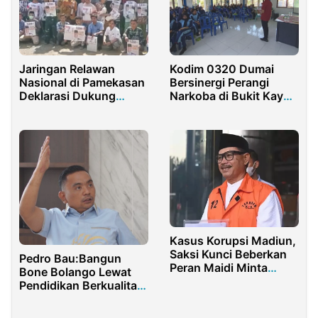
Jaringan Relawan
Kodim 0320 Dumai
Nasional di Pamekasan
Bersinergi Perangi
Deklarasi Dukung
Narkoba di Bukit Kayu
Anies Capres 2024
Kapur
Kasus Korupsi Madiun,
Saksi Kunci Beberkan
Pedro Bau:Bangun
Peran Maidi Minta
Bone Bolango Lewat
Uang Rp1,5 Miliar
Pendidikan Berkualitas