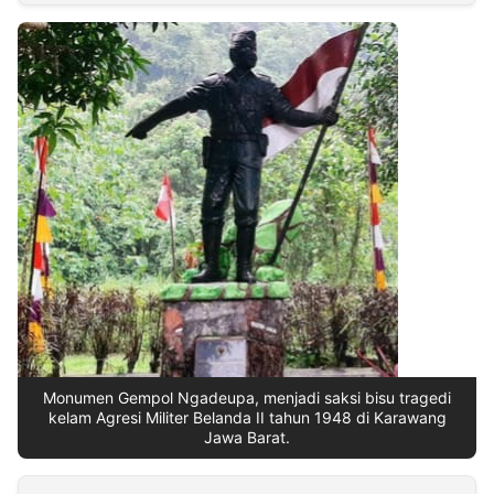
MULTIMEDIA
INDONESIA
Partner
Insight
Suara
Lens
Daily
Jalan
Idealita
Kita
Dinamikapost.com
Radar
Seedbacklink
NTB
Time
IDN
Jogja
Rakyat
News
Notice
Baru
Follow
Kabarbaru
Monumen Gempol Ngadeupa, menjadi saksi bisu tragedi
kelam Agresi Militer Belanda II tahun 1948 di Karawang
Jawa Barat.