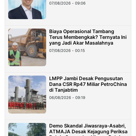
Hilangnya Dana Nasabah Rp2,58
07/08/2026 - 09:06
Miliar
Biaya Operasional Tambang
Terus Membengkak? Ternyata Ini
yang Jadi Akar Masalahnya
07/08/2026 - 00:15
LMPP Jambi Desak Pengusutan
Dana CSR Rp47 Miliar PetroChina
di Tanjabtim
06/08/2026 - 09:19
Demo Skandal Jiwasraya-Asabri,
ATMAJA Desak Kejagung Periksa