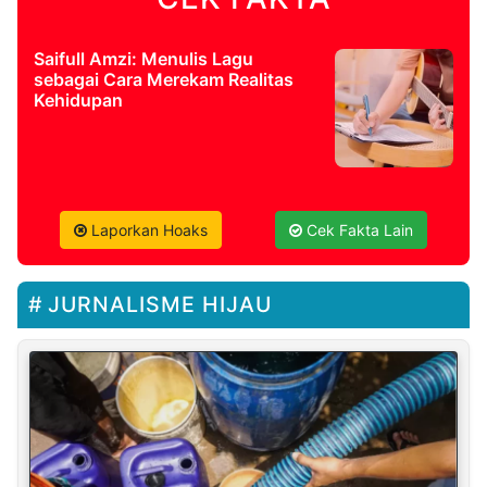
Saifull Amzi: Menulis Lagu
sebagai Cara Merekam Realitas
Kehidupan
Laporkan Hoaks
Cek Fakta Lain
JURNALISME HIJAU