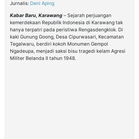
Jurnalis:
Deni Aping
Kabar Baru, Karawang
– Sejarah perjuangan
©
Kabarbaru.co
kemerdekaan Republik Indonesia di Karawang tak
-
2026
hanya terpatri pada peristiwa Rengasdengklok. Di
kaki Gunung Goong, Desa Cipurwasari, Kecamatan
Tegalwaru, berdiri kokoh Monumen Gempol
PT.
Kabarbaru
Ngadeupa, menjadi saksi bisu tragedi kelam Agresi
Media
Holding
Militer Belanda II tahun 1948.