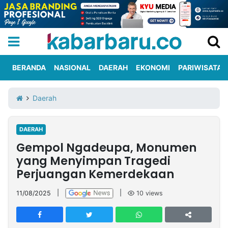
BERANDA
NASIONAL
DAERAH
EKONOMI
PARIWISATA
Informasi
KabarbaruTV
Kirim
Tentang
Daerah
Iklan
Berita
Kami
DAERAH
Berita
Gempol Ngadeupa, Monumen
Nasional
International
Olahraga
Entertainment
Daerah
Pariwisata
Kuliner
Kolom
yang Menyimpan Tragedi
Perjuangan Kemerdekaan
Network
11/08/2025
|
|
10
views
PT
TREETAN