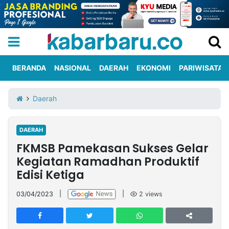
BERANDA
NASIONAL
DAERAH
EKONOMI
PARIWISATA
Informasi
KabarbaruTV
Kirim
Tentang
Daerah
Iklan
Berita
Kami
DAERAH
Berita
FKMSB Pamekasan Sukses Gelar
Nasional
International
Olahraga
Entertainment
Daerah
Pariwisata
Kuliner
Kolom
Kegiatan Ramadhan Produktif
Edisi Ketiga
Network
03/04/2023
|
|
2
views
PT
TREETAN