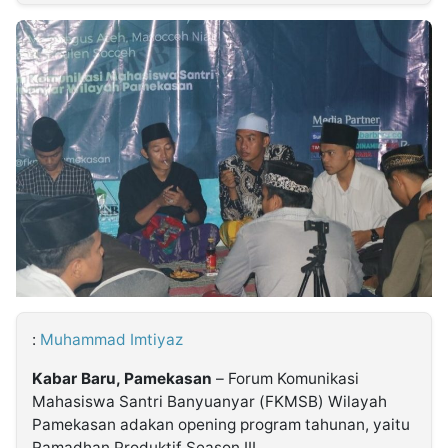
MULTIMEDIA
INDONESIA
Partner
Insight
Suara
Lens
Daily
Jalan
Idealita
Kita
Dinamikapost.com
Radar
Seedbacklink
NTB
Time
IDN
Jogja
Rakyat
News
Notice
Baru
Follow
Kabarbaru
:
Muhammad Imtiyaz
Kabar Baru, Pamekasan
– Forum Komunikasi
Mahasiswa Santri Banyuanyar (FKMSB) Wilayah
Pamekasan adakan opening program tahunan, yaitu
Ramadhan Produktif Season III.