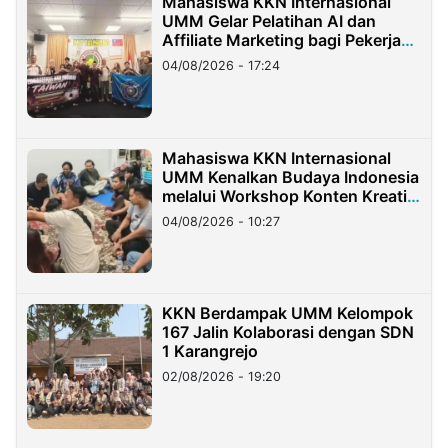
Mahasiswa KKN Internasional
UMM Gelar Pelatihan AI dan
Affiliate Marketing bagi Pekerja
Migran Indonesia di Taiwan
04/08/2026 - 17:24
Mahasiswa KKN Internasional
UMM Kenalkan Budaya Indonesia
melalui Workshop Konten Kreatif
di Taiwan
04/08/2026 - 10:27
KKN Berdampak UMM Kelompok
167 Jalin Kolaborasi dengan SDN
1 Karangrejo
02/08/2026 - 19:20