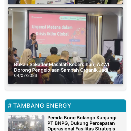
Bukan Sekadar Masalah Kebersihan, AZWI
Dorong Pengelolaan Sampah Organik Jadi
Solusi Krisis Iklim
04/07/2026
TAMBANG ENERGY
Pemda Bone Bolango Kunjungi
PT BNPG, Dukung Percepatan
Operasional Fasilitas Strategis