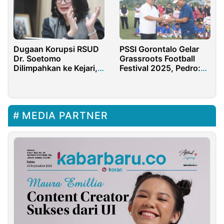
PSSI Gorontalo Gelar
Dugaan Korupsi RSUD
Grassroots Football
Dr. Soetomo
Festival 2025, Pedro:
Dilimpahkan ke Kejari,
Wadah Bagi Talenta
Aktivis Sebut Nama
Muda
Prof Cita
MEDIA PARTNER