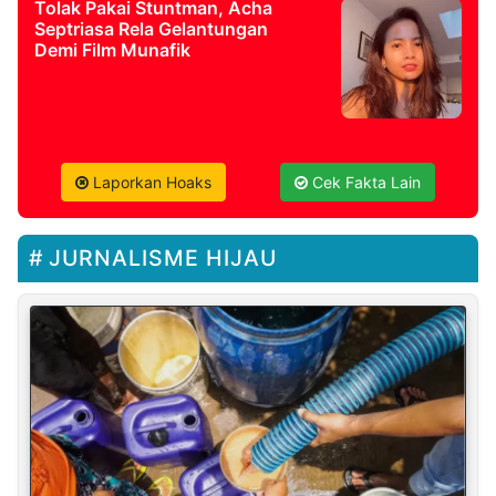
Tolak Pakai Stuntman, Acha
Septriasa Rela Gelantungan
Demi Film Munafik
Laporkan Hoaks
Cek Fakta Lain
JURNALISME HIJAU