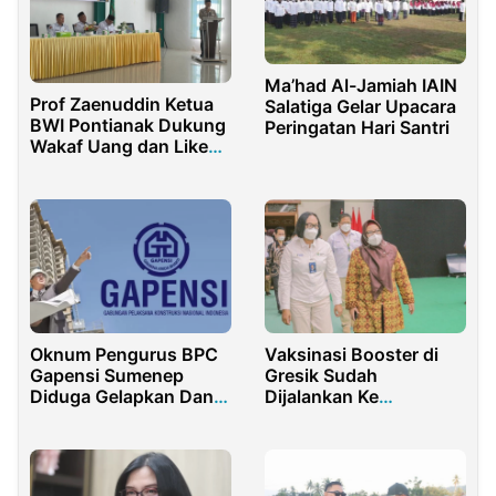
Ma’had Al-Jamiah IAIN
Prof Zaenuddin Ketua
Salatiga Gelar Upacara
BWI Pontianak Dukung
Peringatan Hari Santri
Wakaf Uang dan Like
Sedekah
Oknum Pengurus BPC
Vaksinasi Booster di
Gapensi Sumenep
Gresik Sudah
Diduga Gelapkan Dana
Dijalankan Ke
Organisasi Rp900 Juta
Masyarakat dan
Karyawan