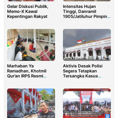
Gelar Diskusi Publik,
Intensitas Hujan
Memo-X Kawal
Tinggi, Danramil
Kepentingan Rakyat
1905/Jatiluhur Pimpin
Karya Bakti Bersihkan
DAS
Marhaban Ya
Aktivis Desak Polisi
Ramadhan, Khotmil
Segera Tetapkan
Qur’an IRPS Resmi
Tersangka Kasus
Dimulai
Dugaan Gratifikasi
Pasar Buah Tanjungsari