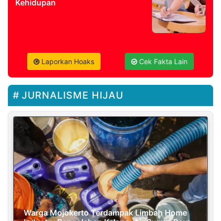
Kehidupan
Laporkan Hoaks
Cek Fakta Lain
JURNALISME HIJAU
Warga Mojokerto Terdampak Limbah Home