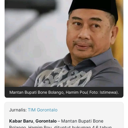
MULTIMEDIA
INDONESIA
Partner
Insight
Suara
Lens
Daily
Jalan
Idealita
Kita
Dinamikapost.com
Radar
Seedbacklink
NTB
Time
IDN
Jogja
Rakyat
News
Notice
Baru
Follow
Kabarbaru
Mantan Bupati Bone Bolango, Hamim Pou( Foto: Istimewa).
Jurnalis:
TIM Gorontalo
Kabar
Baru
,
Gorontalo
– Mantan Bupati Bone
Bolango, Hamim Pou, dituntut hukuman 4,6 tahun