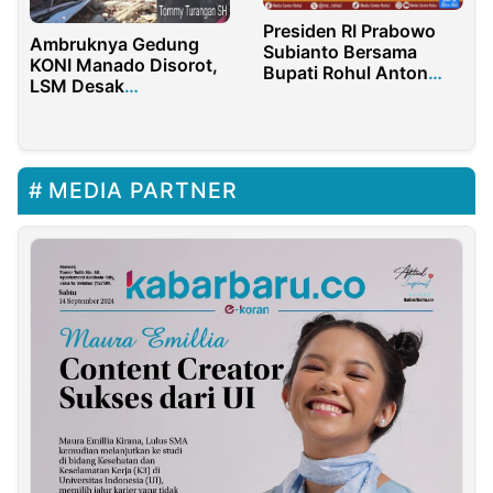
Presiden RI Prabowo
Ambruknya Gedung
Subianto Bersama
KONI Manado Disorot,
Bupati Rohul Anton
LSM Desak
Dan Seluruh Kepala
Penyelidikan Dugaan
Daerah Se-Indonesia
Korupsi Dibuka Kembali
Launching Koperasi
Desa Merah Putih
MEDIA PARTNER