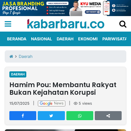
BERANDA
NASIONAL
DAERAH
EKONOMI
PARIWISATA
Informasi
KabarbaruTV
Kirim
Tentang
Daerah
Iklan
Berita
Kami
DAERAH
Berita
Hamim Pou: Membantu Rakyat
Nasional
International
Olahraga
Entertainment
Daerah
Pariwisata
Kuliner
Kolom
Bukan Kejahatan Korupsi
15/07/2025
|
|
5
views
Network
PT
TREETAN