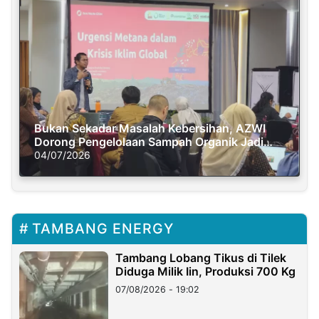
Bukan Sekadar Masalah Kebersihan, AZWI
Dorong Pengelolaan Sampah Organik Jadi
Solusi Krisis Iklim
04/07/2026
TAMBANG ENERGY
Tambang Lobang Tikus di Tilek
Diduga Milik Iin, Produksi 700 Kg
07/08/2026 - 19:02