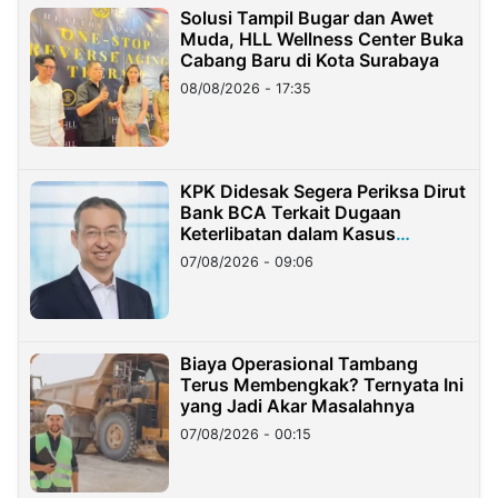
Solusi Tampil Bugar dan Awet
Muda, HLL Wellness Center Buka
Cabang Baru di Kota Surabaya
08/08/2026 - 17:35
KPK Didesak Segera Periksa Dirut
Bank BCA Terkait Dugaan
Keterlibatan dalam Kasus
Hilangnya Dana Nasabah Rp2,58
07/08/2026 - 09:06
Miliar
Biaya Operasional Tambang
Terus Membengkak? Ternyata Ini
yang Jadi Akar Masalahnya
07/08/2026 - 00:15