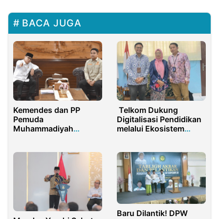
BACA JUGA
Kemendes dan PP
Telkom Dukung
Pemuda
Digitalisasi Pendidikan
Muhammadiyah
melalui Ekosistem
Kolaborasi Bangun
IndiBiz Sekolah di SDN
Desa
02 Cilincing
Baru Dilantik! DPW