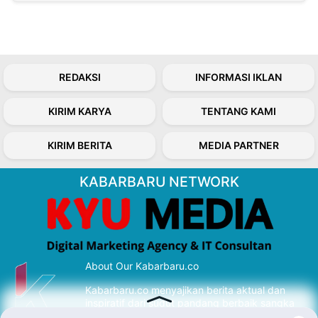
REDAKSI
INFORMASI IKLAN
KIRIM KARYA
TENTANG KAMI
KIRIM BERITA
MEDIA PARTNER
KABARBARU NETWORK
About Our Kabarbaru.co
Kabarbaru.co menyajikan berita aktual dan
inspiratif dari sudut pandang berbaik sangka
serta terverifikasi dari sumber yang tepat.