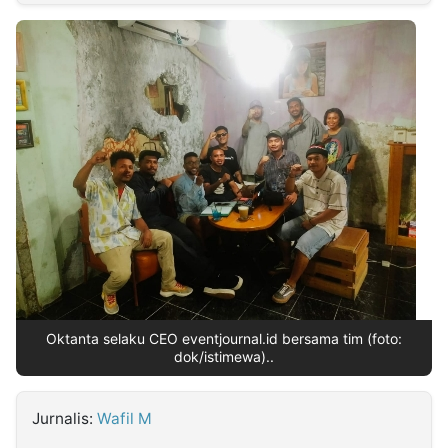
MULTIMEDIA
INDONESIA
Partner
Insight
Suara
Lens
Daily
Jalan
Idealita
Kita
Radar
Seedbacklink
NTB
Time
IDN
Jogja
Rakyat
News
Notice
Baru
Follow
Kabarbaru
Oktanta selaku CEO eventjournal.id bersama tim (foto:
dok/istimewa)..
Jurnalis:
Wafil M