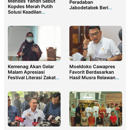
Mendes Yandri Sebut
Peradaban
Kopdes Merah Putih
Jabodetabek Beri
Solusi Keadilan
Donasi Untuk
Ekonomi di Papua
Pembelian Lahan
Kampus STIBA
Kemenag Akan Gelar
Moeldoko Cawapres
Malam Apresiasi
Favorit Berdasarkan
Festival Literasi Zakat
Hasil Musra Relawan
dan Wakaf
Presiden Jokowi