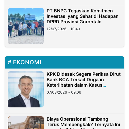
PT BNPG Tegaskan Komitmen
Investasi yang Sehat di Hadapan
DPRD Provinsi Gorontalo
12/07/2026 - 10:40
EKONOMI
KPK Didesak Segera Periksa Dirut
Bank BCA Terkait Dugaan
Keterlibatan dalam Kasus
Hilangnya Dana Nasabah Rp2,58
07/08/2026 - 09:06
Miliar
Biaya Operasional Tambang
Terus Membengkak? Ternyata Ini