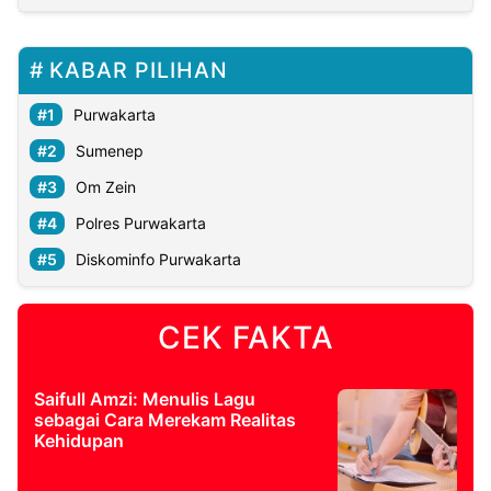
KABAR PILIHAN
Purwakarta
Sumenep
Om Zein
Polres Purwakarta
Diskominfo Purwakarta
CEK FAKTA
Saifull Amzi: Menulis Lagu
sebagai Cara Merekam Realitas
Kehidupan