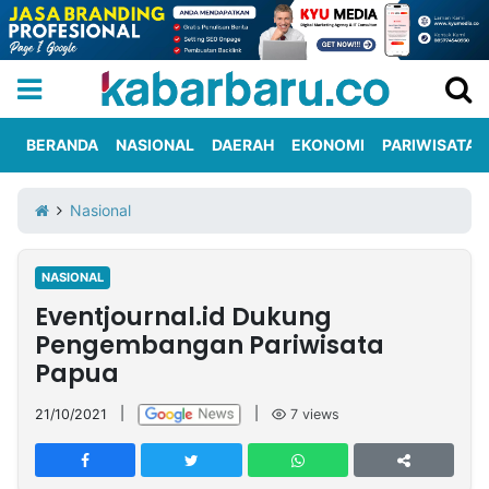
BERANDA
NASIONAL
DAERAH
EKONOMI
PARIWISATA
Informasi
KabarbaruTV
Kirim
Tentang
Nasional
Iklan
Berita
Kami
NASIONAL
Berita
Eventjournal.id Dukung
Nasional
International
Olahraga
Entertainment
Daerah
Pariwisata
Kuliner
Kolom
Pengembangan Pariwisata
Papua
Network
21/10/2021
|
|
7
views
PT
TREETAN