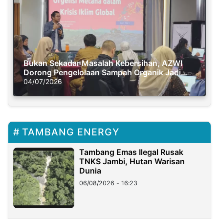
Bukan Sekadar Masalah Kebersihan, AZWI
Dorong Pengelolaan Sampah Organik Jadi
Solusi Krisis Iklim
04/07/2026
TAMBANG ENERGY
Tambang Emas Ilegal Rusak
TNKS Jambi, Hutan Warisan
Dunia
06/08/2026 - 16:23