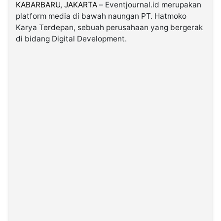
KABARBARU
,
JAKARTA
– Eventjournal.id merupakan
platform media di bawah naungan PT. Hatmoko
©
Karya Terdepan, sebuah perusahaan yang bergerak
Kabarbaru.co
-
di bidang Digital Development.
2026
PT.
Kabarbaru
Media
Holding