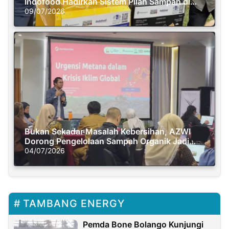
Indofood Hadirkan Sistem Pilah Sampah di
Semasa Piknik
09/07/2026
Bukan Sekadar Masalah Kebersihan, AZWI
Dorong Pengelolaan Sampah Organik Jadi
Solusi Krisis Iklim
04/07/2026
TAMBANG ENERGY
Pemda Bone Bolango Kunjungi