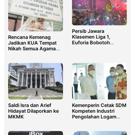
Persib Jawara
Klasemen Liga 1,
Rencana Kemenag
Euforia Bobotoh
Jadikan KUA Tempat
Guncang Purwakarta
Nikah Semua Agama
Masih Kontroversial
Kemenperin Cetak SDM
Saldi Isra dan Arief
Kompeten Industri
Hidayat Dilaporkan ke
Pengolahan Logam
MKMK
untuk Perkuat Hilirisasi