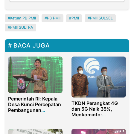
Ketum PB PMII
PB PMII
PMII
PMII SULSEL
PMII SULTRA
BACA JUGA
Pemerintah RI: Kepala
TKDN Perangkat 4G
Desa Kunci Percepatan
dan 5G Naik 35%,
Pembangunan
Menkominfo:
Indonesia
Tumbuhkan Industri
Dalam Negeri