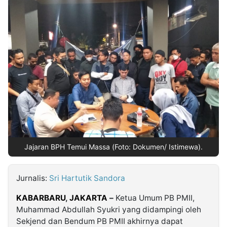
MULTIMEDIA
INDONESIA
Partner
Insight
Suara
Lens
Daily
Jalan
Idealita
Kita
Dinamikapost.com
Radar
Seedbacklink
NTB
Time
IDN
Jogja
Rakyat
News
Notice
Baru
Follow
Kabarbaru
Jajaran BPH Temui Massa (Foto: Dokumen/ Istimewa).
Jurnalis:
Sri Hartutik Sandora
KABARBARU
,
JAKARTA
–
Ketua Umum PB PMII,
Muhammad Abdullah Syukri yang didampingi oleh
Sekjend dan Bendum PB PMII akhirnya dapat