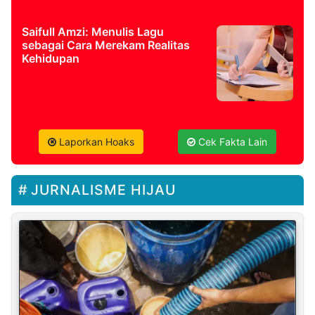
Saifull Amzi: Menulis Lagu
sebagai Cara Merekam Realitas
Kehidupan
Laporkan Hoaks
Cek Fakta Lain
JURNALISME HIJAU