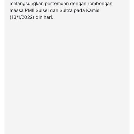
melangsungkan pertemuan dengan rombongan
massa PMII Sulsel dan Sultra pada Kamis
©
(13/1/2022) dinihari.
Kabarbaru.co
-
2026
PT.
Kabarbaru
Media
Holding