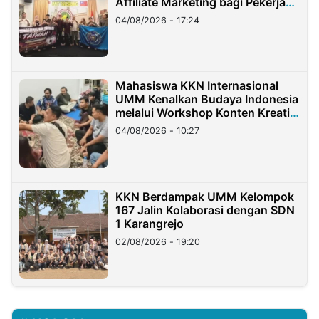
Affiliate Marketing bagi Pekerja
Migran Indonesia di Taiwan
04/08/2026 - 17:24
Mahasiswa KKN Internasional
UMM Kenalkan Budaya Indonesia
melalui Workshop Konten Kreatif
di Taiwan
04/08/2026 - 10:27
KKN Berdampak UMM Kelompok
167 Jalin Kolaborasi dengan SDN
1 Karangrejo
02/08/2026 - 19:20