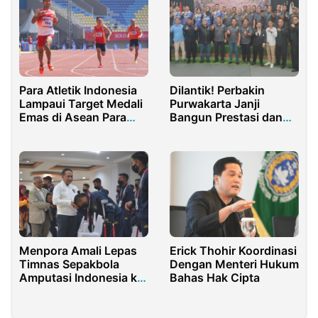
Dilantik! Perbakin
Para Atletik Indonesia
Purwakarta Janji
Lampaui Target Medali
Bangun Prestasi dan
Emas di Asean Para
Regenerasi Atlet Muda
Games 2022
Erick Thohir Koordinasi
Menpora Amali Lepas
Dengan Menteri Hukum
Timnas Sepakbola
Bahas Hak Cipta
Amputasi Indonesia ke
World Cup Amputee
Football 2022 Turkey