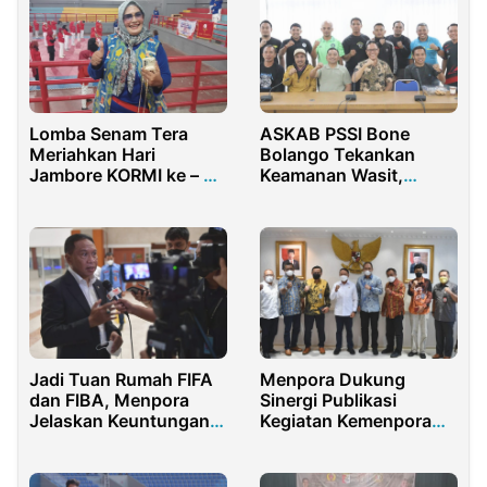
Lomba Senam Tera
ASKAB PSSI Bone
Meriahkan Hari
Bolango Tekankan
Jambore KORMI ke – 3
Keamanan Wasit,
di Purwakarta
Pemain, Suporter
Jadi Tuan Rumah FIFA
Menpora Dukung
dan FIBA, Menpora
Sinergi Publikasi
Jelaskan Keuntungan
Kegiatan Kemenpora
Bagi Indonesia
Bersama LPP RRI