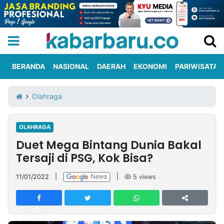
BERANDA
NASIONAL
DAERAH
EKONOMI
PARIWISATA
Informasi
KabarbaruTV
Kirim
Tentang
Olahraga
Iklan
Berita
Kami
OLAHRAGA
Berita
Duet Mega Bintang Dunia Bakal
Nasional
International
Olahraga
Entertainment
Daerah
Pariwisata
Kuliner
Kolom
Tersaji di PSG, Kok Bisa?
11/01/2022
|
|
5
views
Network
PT
TREETAN