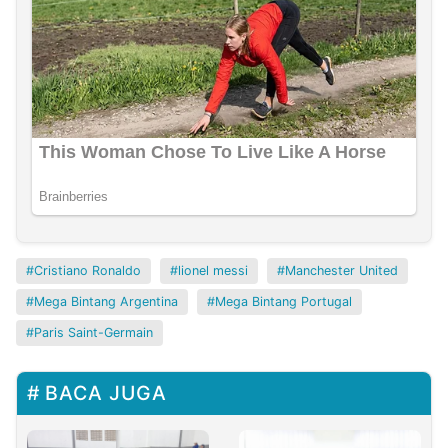
Cristiano Ronaldo
lionel messi
Manchester United
Mega Bintang Argentina
Mega Bintang Portugal
Paris Saint-Germain
BACA JUGA