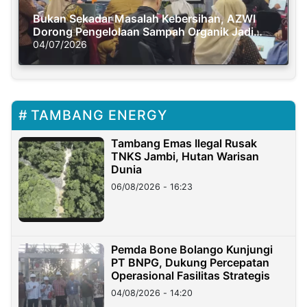
Bukan Sekadar Masalah Kebersihan, AZWI
Dorong Pengelolaan Sampah Organik Jadi
Solusi Krisis Iklim
04/07/2026
TAMBANG ENERGY
Tambang Emas Ilegal Rusak
TNKS Jambi, Hutan Warisan
Dunia
06/08/2026 - 16:23
Pemda Bone Bolango Kunjungi
PT BNPG, Dukung Percepatan
Operasional Fasilitas Strategis
04/08/2026 - 14:20