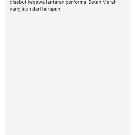
disebut kecewa lantaran performa ‘Setan Merah’
yang jauh dari harapan.
©
Kabarbaru.co
-
2026
PT.
Kabarbaru
Media
Holding