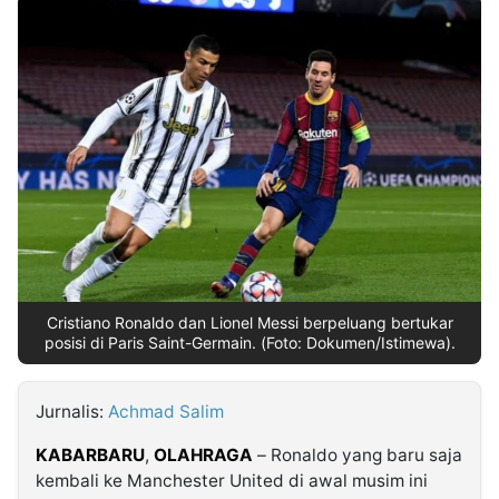
MULTIMEDIA
INDONESIA
Partner
Insight
Suara
Lens
Daily
Jalan
Idealita
Kita
Radar
Seedbacklink
NTB
Time
IDN
Jogja
Rakyat
News
Notice
Baru
Follow
Kabarbaru
Cristiano Ronaldo dan Lionel Messi berpeluang bertukar
posisi di Paris Saint-Germain. (Foto: Dokumen/Istimewa).
Jurnalis:
Achmad Salim
KABARBARU
,
OLAHRAGA
– Ronaldo yang baru saja
kembali ke Manchester United di awal musim ini