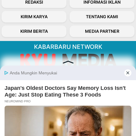
REDAKSI
INFORMASI IKLAN
KIRIM KARYA
TENTANG KAMI
KIRIM BERITA
MEDIA PARTNER
KABARBARU NETWORK
About Our Kabarbaru.co
Kabarbaru.co menyajikan berita aktual dan
inspiratif dari sudut pandang berbaik sangka
serta terverifikasi dari sumber yang tepat.
Follow Kabarbaru