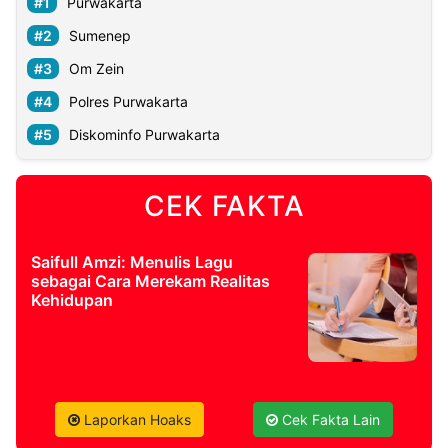
Purwakarta
Sumenep
Om Zein
Polres Purwakarta
Diskominfo Purwakarta
CEK FAKTA
Saifull Amzi: Menulis Lagu
sebagai Cara Merekam Realitas
Kehidupan
Laporkan Hoaks
Cek Fakta Lain