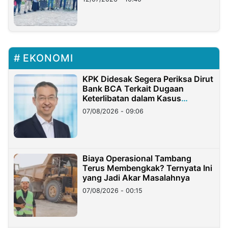
EKONOMI
KPK Didesak Segera Periksa Dirut
Bank BCA Terkait Dugaan
Keterlibatan dalam Kasus
Hilangnya Dana Nasabah Rp2,58
07/08/2026 - 09:06
Miliar
Biaya Operasional Tambang
Terus Membengkak? Ternyata Ini
yang Jadi Akar Masalahnya
07/08/2026 - 00:15