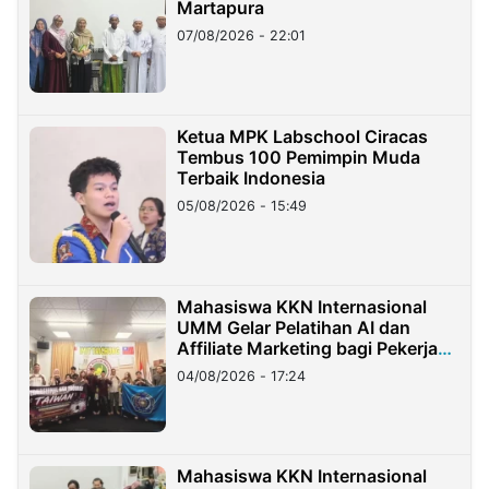
Martapura
07/08/2026 - 22:01
Ketua MPK Labschool Ciracas
Tembus 100 Pemimpin Muda
Terbaik Indonesia
05/08/2026 - 15:49
Mahasiswa KKN Internasional
UMM Gelar Pelatihan AI dan
Affiliate Marketing bagi Pekerja
Migran Indonesia di Taiwan
04/08/2026 - 17:24
Mahasiswa KKN Internasional