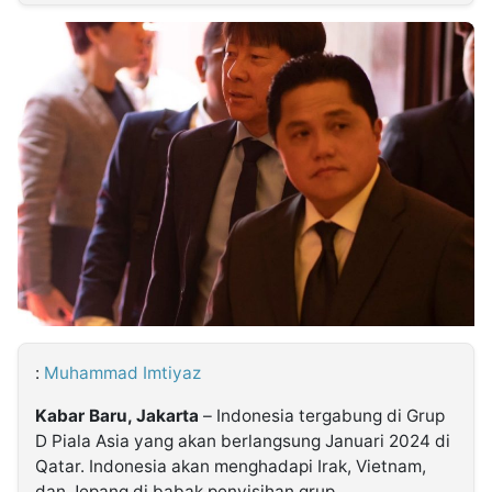
MULTIMEDIA
INDONESIA
Partner
Insight
Suara
Lens
Daily
Jalan
Idealita
Kita
Dinamikapost.com
Radar
Seedbacklink
NTB
Time
IDN
Jogja
Rakyat
News
Notice
Baru
Follow
Kabarbaru
:
Muhammad Imtiyaz
Kabar Baru, Jakarta
– Indonesia tergabung di Grup
D Piala Asia yang akan berlangsung Januari 2024 di
Qatar. Indonesia akan menghadapi Irak, Vietnam,
dan Jepang di babak penyisihan grup.