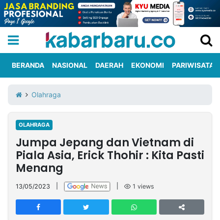
BERANDA
NASIONAL
DAERAH
EKONOMI
PARIWISATA
Informasi
KabarbaruTV
Kirim
Tentang
Olahraga
Iklan
Berita
Kami
OLAHRAGA
Berita
Jumpa Jepang dan Vietnam di
Nasional
International
Olahraga
Entertainment
Daerah
Pariwisata
Kuliner
Kolom
Piala Asia, Erick Thohir : Kita Pasti
Menang
Network
13/05/2023
|
|
1
views
PT
TREETAN