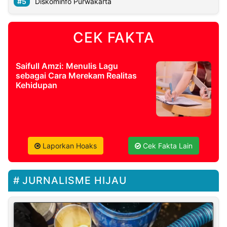
Diskominfo Purwakarta
CEK FAKTA
Saifull Amzi: Menulis Lagu
sebagai Cara Merekam Realitas
Kehidupan
Laporkan Hoaks
Cek Fakta Lain
JURNALISME HIJAU