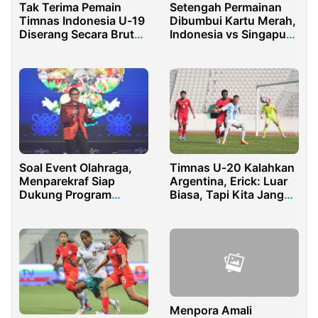
Setengah Permainan
Tak Terima Pemain
Dibumbui Kartu Merah,
Timnas Indonesia U-19
Indonesia vs Singapura
Diserang Secara Brutal
Imbang 1-1
di Media Sosial, Shin
Tae Yong Pasang
Badan
Timnas U-20 Kalahkan
Soal Event Olahraga,
Argentina, Erick: Luar
Menparekraf Siap
Biasa, Tapi Kita Jangan
Dukung Program
Jumawa
Kemenpora
Menpora Amali