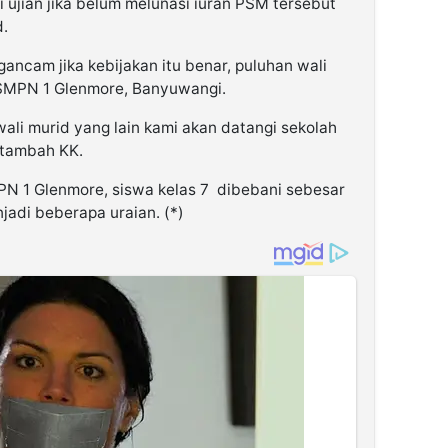
ujian jika belum melunasi iuran PSM tersebut
d.
ancam jika kebijakan itu benar, puluhan wali
SMPN 1 Glenmore, Banyuwangi.
wali murid yang lain kami akan datangi sekolah
 tambah KK.
PN 1 Glenmore, siswa kelas 7 dibebani sebesar
jadi beberapa uraian. (*)