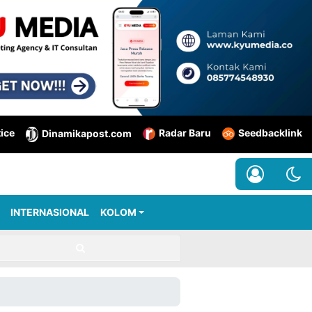
tice
Radar Baru
Seedbacklink
Dinamikapost.com
INTERNASIONAL
KOLOM