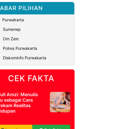
ABAR PILIHAN
Purwakarta
Sumenep
Om Zein
Polres Purwakarta
Diskominfo Purwakarta
CEK FAKTA
full Amzi: Menulis
u sebagai Cara
ekam Realitas
idupan