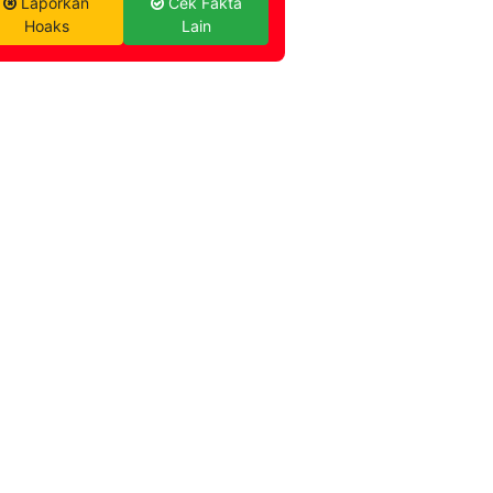
Laporkan
Cek Fakta
Hoaks
Lain