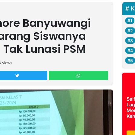
K
more Banyuwangi
Larang Siswanya
la Tak Lunasi PSM
8
views
Sai
Lag
Mer
Keh