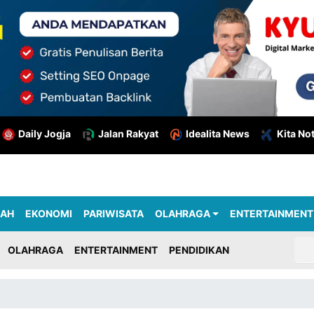
Daily Jogja
Jalan Rakyat
Idealita News
Kita No
RAH
EKONOMI
PARIWISATA
OLAHRAGA
ENTERTAINMENT
OLAHRAGA
ENTERTAINMENT
PENDIDIKAN