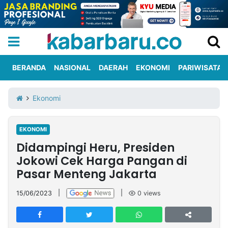
BERANDA
NASIONAL
DAERAH
EKONOMI
PARIWISATA
Informasi
KabarbaruTV
Kirim
Tentang
Ekonomi
Iklan
Berita
Kami
EKONOMI
Berita
Didampingi Heru, Presiden
Nasional
International
Olahraga
Entertainment
Daerah
Pariwisata
Kuliner
Kolom
Jokowi Cek Harga Pangan di
Pasar Menteng Jakarta
Network
15/06/2023
|
|
0
views
PT
TREETAN