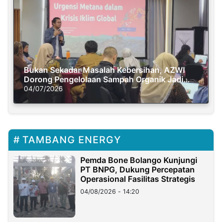
Bukan Sekadar Masalah Kebersihan, AZWI
Dorong Pengelolaan Sampah Organik Jadi
Solusi Krisis Iklim
04/07/2026
TAMBANG ENERGY
Pemda Bone Bolango Kunjungi
PT BNPG, Dukung Percepatan
Operasional Fasilitas Strategis
04/08/2026 - 14:20