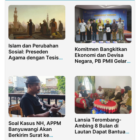
Islam dan Perubahan
Komitmen Bangkitkan
Sosial: Preseden
Ekonomi dan Devisa
Agama dengan Tesis
Negara, PB PMII Gelar
Negara | Richard Indra
Seminar Pariwisata
Cahya
Lansia Terombang-
Soal Kasus NH, APPM
Ambing 8 Bulan di
Banyuwangi Akan
Lautan Dapat Bantuan
Berkirim Surat ke
Pemprov Gorontalo