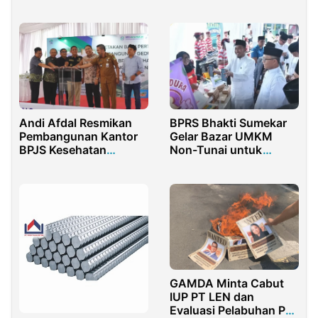
Presiden Prabowo
Andi Afdal Resmikan
BPRS Bhakti Sumekar
Pembangunan Kantor
Gelar Bazar UMKM
BPJS Kesehatan
Non-Tunai untuk
Cikarang
Perkuat Literasi Digital
GAMDA Minta Cabut
IUP PT LEN dan
Evaluasi Pelabuhan PT.