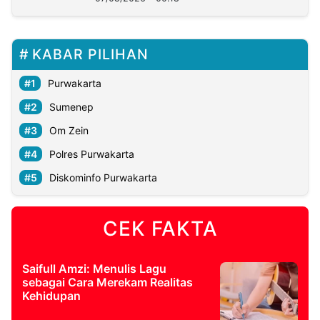
KABAR PILIHAN
Purwakarta
Sumenep
Om Zein
Polres Purwakarta
Diskominfo Purwakarta
CEK FAKTA
Saifull Amzi: Menulis Lagu
sebagai Cara Merekam Realitas
Kehidupan