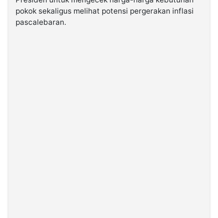
pokok sekaligus melihat potensi pergerakan inflasi
pascalebaran.
©
Kabarbaru.co
-
2026
PT.
Kabarbaru
Media
Holding