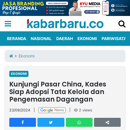
BERANDA
NASIONAL
DAERAH
EKONOMI
PARIWISATA
Informasi
KabarbaruTV
Kirim
Tentang
Ekonomi
Iklan
Berita
Kami
EKONOMI
Berita
Kunjungi Pasar China, Kades
Nasional
International
Olahraga
Entertainment
Daerah
Pariwisata
Kuliner
Kolom
Siap Adopsi Tata Kelola dan
Pengemasan Dagangan
Network
23/09/2024
|
|
2
views
PT
TREETAN