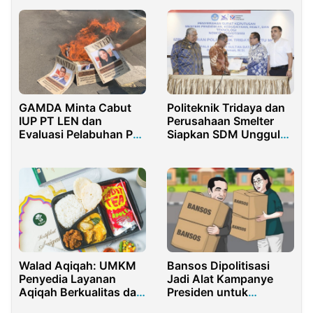
GAMDA Minta Cabut
Politeknik Tridaya dan
IUP PT LEN dan
Perusahaan Smelter
Evaluasi Pelabuhan PT.
Siapkan SDM Unggul
Cemindo Gemilang
Indonesia
Walad Aqiqah: UMKM
Bansos Dipolitisasi
Penyedia Layanan
Jadi Alat Kampanye
Aqiqah Berkualitas dan
Presiden untuk
Terjangkau di Jakarta –
Prabowo – Gibran