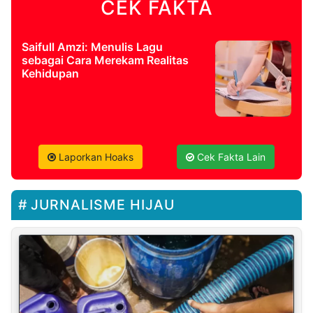
CEK FAKTA
Saifull Amzi: Menulis Lagu
sebagai Cara Merekam Realitas
Kehidupan
Laporkan Hoaks
Cek Fakta Lain
JURNALISME HIJAU