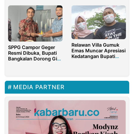
Bandung
Relawan Villa Gumuk
SPPG Campor Geger
Emas Muncar Apresiasi
Resmi Dibuka, Bupati
Kedatangan Bupati
Bangkalan Dorong Gizi
Banyuwangi di Final
dan UMKM
Bola Volley Gala Desa
MEDIA PARTNER