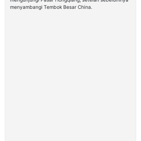
menyambangi Tembok Besar China.
©
Kabarbaru.co
-
2026
PT.
Kabarbaru
Media
Holding