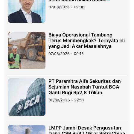
Hilangnya Dana Nasabah Rp2,58
07/08/2026 - 09:06
Miliar
Biaya Operasional Tambang
Terus Membengkak? Ternyata Ini
yang Jadi Akar Masalahnya
07/08/2026 - 00:15
PT Paramitra Alfa Sekuritas dan
Sejumlah Nasabah Tuntut BCA
Ganti Rugi Rp2,8 Triliun
06/08/2026 - 22:51
LMPP Jambi Desak Pengusutan
Dana CSR Rp47 Miliar PetroChina