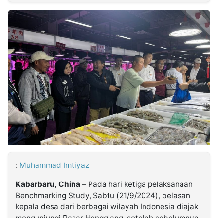
MULTIMEDIA
INDONESIA
Partner
Insight
Suara
Lens
Daily
Jalan
Idealita
Kita
Radar
Seedbacklink
NTB
Time
IDN
Jogja
Rakyat
News
Notice
Baru
Follow
Kabarbaru
:
Muhammad Imtiyaz
Kabarbaru, China
– Pada hari ketiga pelaksanaan
Benchmarking Study, Sabtu (21/9/2024), belasan
kepala desa dari berbagai wilayah Indonesia diajak
mengunjungi Pasar Hongqiang, setelah sebelumnya