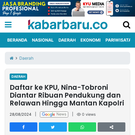
BERANDA
NASIONAL
DAERAH
EKONOMI
PARIWISATA
Informasi
KabarbaruTV
Kirim
Tentang
Daerah
Iklan
Berita
Kami
DAERAH
Berita
Daftar ke KPU, Nina-Tobroni
Nasional
International
Olahraga
Entertainment
Daerah
Pariwisata
Kuliner
Kolom
Diantar Ribuan Pendukung dan
Relawan Hingga Mantan Kapolri
Network
28/08/2024
|
|
0
views
PT
TREETAN