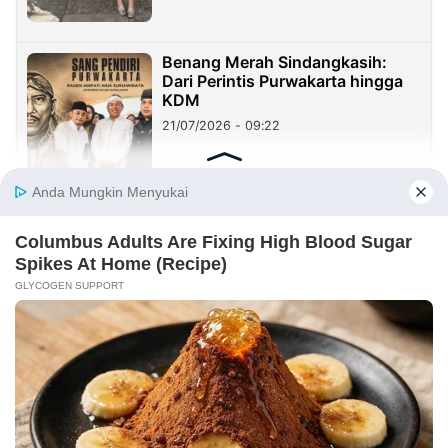
Benang Merah Sindangkasih:
Dari Perintis Purwakarta hingga
KDM
21/07/2026 - 09:22
REDAKSI
INFORMASI IKLAN
KIRIM KARYA
TENTANG KAMI
KIRIM BERITA
MEDIA PARTNER
KABARBARU NETWORK