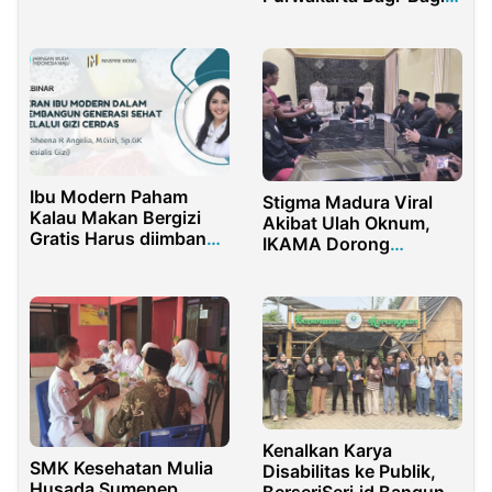
Sorotan
Takjil Kepada
Pengendara
Ibu Modern Paham
Stigma Madura Viral
Kalau Makan Bergizi
Akibat Ulah Oknum,
Gratis Harus diimbangi
IKAMA Dorong
dengan Kecukupan Gizi
Pemerintah Evaluasi
Anak di Rumah
Ormas Bernama Suku
Kenalkan Karya
SMK Kesehatan Mulia
Disabilitas ke Publik,
Husada Sumenep