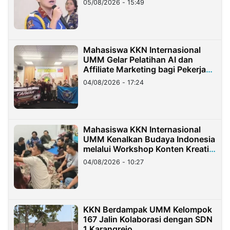
05/08/2026 - 15:49
Mahasiswa KKN Internasional
UMM Gelar Pelatihan AI dan
Affiliate Marketing bagi Pekerja
Migran Indonesia di Taiwan
04/08/2026 - 17:24
Mahasiswa KKN Internasional
UMM Kenalkan Budaya Indonesia
melalui Workshop Konten Kreatif
di Taiwan
04/08/2026 - 10:27
KKN Berdampak UMM Kelompok
167 Jalin Kolaborasi dengan SDN
1 Karangrejo