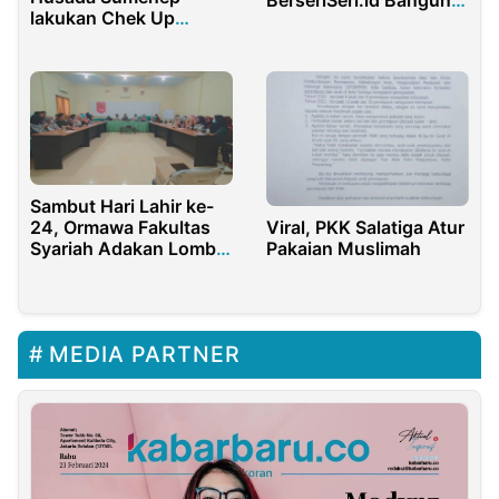
BerseriSeri.id Bangun
lakukan Chek Up
Marketplace Berbasis
kesehatan
Dampak
Sambut Hari Lahir ke-
Viral, PKK Salatiga Atur
24, Ormawa Fakultas
Pakaian Muslimah
Syariah Adakan Lomba
Nasional Bertajuk
Sharia Event 2021
MEDIA PARTNER