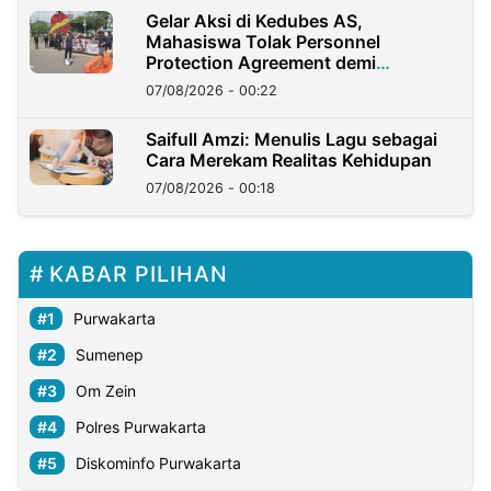
Gelar Aksi di Kedubes AS,
Mahasiswa Tolak Personnel
Protection Agreement demi
Kedaulatan Negara
07/08/2026 - 00:22
Saifull Amzi: Menulis Lagu sebagai
Cara Merekam Realitas Kehidupan
07/08/2026 - 00:18
KABAR PILIHAN
Purwakarta
Sumenep
Om Zein
Polres Purwakarta
Diskominfo Purwakarta