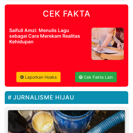
CEK FAKTA
Saifull Amzi: Menulis Lagu
sebagai Cara Merekam Realitas
Kehidupan
Laporkan Hoaks
Cek Fakta Lain
JURNALISME HIJAU