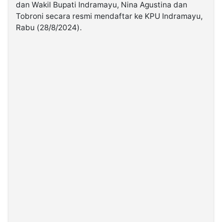
dan Wakil Bupati Indramayu, Nina Agustina dan
Tobroni secara resmi mendaftar ke KPU Indramayu,
©
Rabu (28/8/2024).
Kabarbaru.co
-
2026
PT.
Kabarbaru
Media
Holding