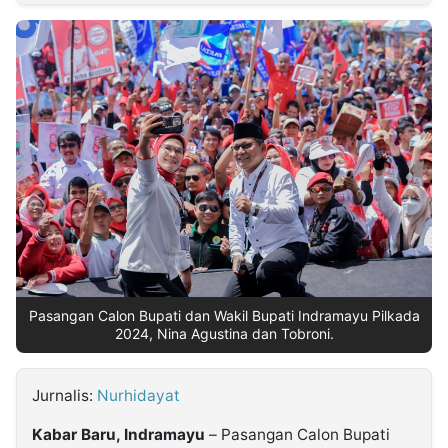
MULTIMEDIA
INDONESIA
Partner
Insight
Suara
Lens
Daily
Jalan
Idealita
Kita
Dinamikapost.com
Radar
Seedbacklink
NTB
Time
IDN
Jogja
Rakyat
News
Notice
Baru
Follow
Kabarbaru
Pasangan Calon Bupati dan Wakil Bupati Indramayu Pilkada
2024, Nina Agustina dan Tobroni.
Jurnalis:
Nurhidayat
Kabar Baru, Indramayu
– Pasangan Calon Bupati