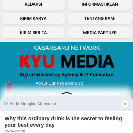
REDAKSI
INFORMASI IKLAN
KIRIM KARYA
TENTANG KAMI
KIRIM BERITA
MEDIA PARTNER
KABARBARU NETWORK
About Our Kabarbaru.co
Kabarbaru.co menyajikan berita aktual dan
inspiratif dari sudut pandang berbaik sangka
serta terverifikasi dari sumber yang tepat.
Follow Kabarbaru