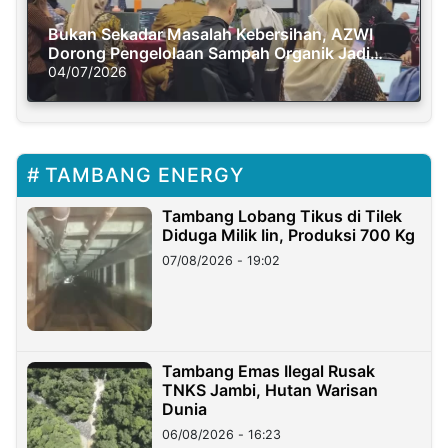
Bukan Sekadar Masalah Kebersihan, AZWI
Dorong Pengelolaan Sampah Organik Jadi
Solusi Krisis Iklim
04/07/2026
TAMBANG ENERGY
Tambang Lobang Tikus di Tilek
Diduga Milik Iin, Produksi 700 Kg
07/08/2026 - 19:02
Tambang Emas Ilegal Rusak
TNKS Jambi, Hutan Warisan
Dunia
06/08/2026 - 16:23