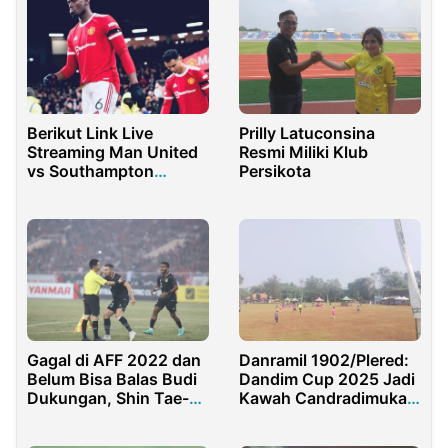
Berikut Link Live
Prilly Latuconsina
Streaming Man United
Resmi Miliki Klub
vs Southampton
Persikota
Beserta Rekapan
Pertemuan Kedua Tim
Gagal di AFF 2022 dan
Danramil 1902/Plered:
Belum Bisa Balas Budi
Dandim Cup 2025 Jadi
Dukungan, Shin Tae-
Kawah Candradimuka
yong Minta Maaf ke
Generasi Emas Sepak
Iwan Bule
Bola