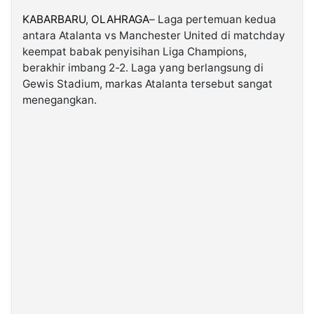
KABARBARU
,
OLAHRAGA
– Laga pertemuan kedua
antara Atalanta vs Manchester United di matchday
©
Kabarbaru.co
keempat babak penyisihan Liga Champions,
-
2026
berakhir imbang 2-2. Laga yang berlangsung di
Gewis Stadium, markas Atalanta tersebut sangat
menegangkan.
PT.
Kabarbaru
Media
Holding