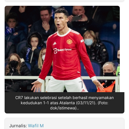
MULTIMEDIA
INDONESIA
Partner
Insight
Suara
Lens
Daily
Jalan
Idealita
Kita
Dinamikapost.com
Radar
Seedbacklink
NTB
Time
IDN
Jogja
Rakyat
News
Notice
Baru
Follow
Kabarbaru
CR7 lakukan selebrasi setelah berhasil menyamakan
kedudukan 1-1 atas Atalanta (03/11/21). (Foto:
dok/istimewa)..
Jurnalis:
Wafil M