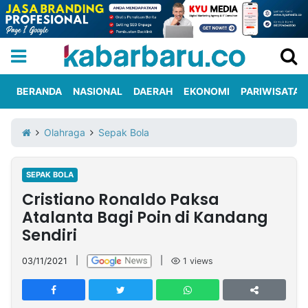
BERANDA
NASIONAL
DAERAH
EKONOMI
PARIWISATA
Informasi
KabarbaruTV
Kirim
Tentang
Olahraga
Sepak Bola
Iklan
Berita
Kami
SEPAK BOLA
Berita
Cristiano Ronaldo Paksa
Nasional
International
Olahraga
Entertainment
Daerah
Pariwisata
Kuliner
Kolom
Atalanta Bagi Poin di Kandang
Sendiri
Network
03/11/2021
|
|
1
views
PT
TREETAN