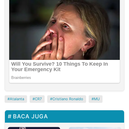
Atalanta
CR7
Cristiano Ronaldo
MU
BACA JUGA