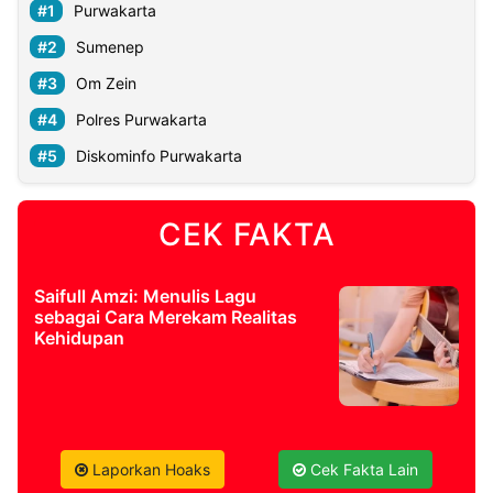
Purwakarta
Sumenep
Om Zein
Polres Purwakarta
Diskominfo Purwakarta
CEK FAKTA
Saifull Amzi: Menulis Lagu
sebagai Cara Merekam Realitas
Kehidupan
Laporkan Hoaks
Cek Fakta Lain