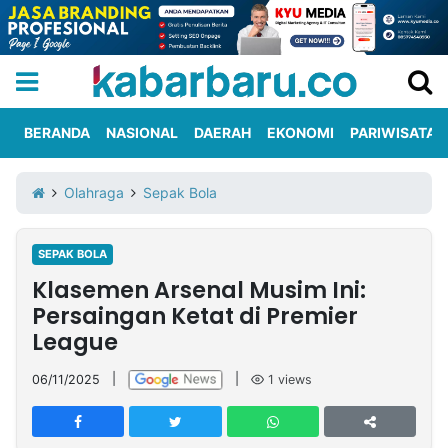
BERANDA
NASIONAL
DAERAH
EKONOMI
PARIWISATA
Informasi
KabarbaruTV
Kirim
Tentang
Olahraga
Sepak Bola
Iklan
Berita
Kami
SEPAK BOLA
Berita
Klasemen Arsenal Musim Ini:
Nasional
International
Olahraga
Entertainment
Daerah
Pariwisata
Kuliner
Kolom
Persaingan Ketat di Premier
League
Network
06/11/2025
|
|
1
views
PT
TREETAN