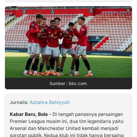
MULTIMEDIA
INDONESIA
Partner
Insight
Suara
Lens
Daily
Jalan
Idealita
Kita
Dinamikapost.com
Radar
Seedbacklink
NTB
Time
IDN
Jogja
Rakyat
News
Notice
Baru
Follow
Kabarbaru
Sumber : bbc.com.
Jurnalis:
Azzahra Bahiyyah
Kabar Baru, Bola
– Di tengah panasnya persaingan
Premier League musim ini, dua tim legendaris yaitu
Arsenal dan Manchester United kembali menjadi
sorotan publik. Kedua klub ini tidak hanya bersaing