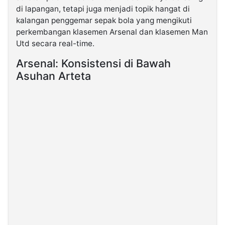
di lapangan, tetapi juga menjadi topik hangat di
kalangan penggemar sepak bola yang mengikuti
©
perkembangan klasemen Arsenal dan klasemen Man
Kabarbaru.co
-
Utd secara real-time.
2026
Arsenal: Konsistensi di Bawah
PT.
Asuhan Arteta
Kabarbaru
Media
Holding