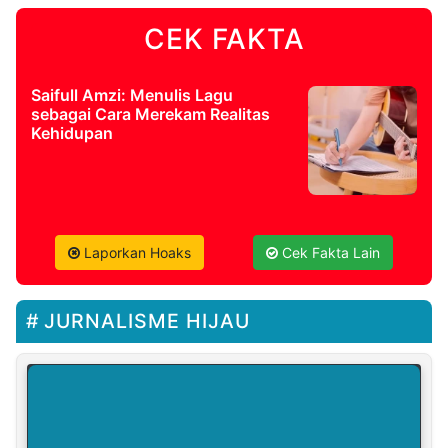
CEK FAKTA
Saifull Amzi: Menulis Lagu
sebagai Cara Merekam Realitas
Kehidupan
Laporkan Hoaks
Cek Fakta Lain
JURNALISME HIJAU