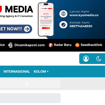
ice
Radar Baru
Seedbacklink
Dinamikapost.com
INTERNASIONAL
KOLOM