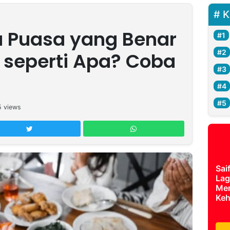
K
 Puasa yang Benar
u seperti Apa? Coba
5
views
Sai
Lag
Mer
Keh