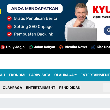
Daily Jogja
Jalan Rakyat
Idealita News
Kita Not
RAH
EKONOMI
PARIWISATA
OLAHRAGA
ENTERTAINMENT
OLAHRAGA
ENTERTAINMENT
PENDIDIKAN