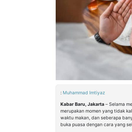
©
Kabarbaru.co
-
2026
PT.
Kabarbaru
Media
Holding
:
Muhammad Imtiyaz
Kabar Baru, Jakarta
– Selama me
merupakan momen yang tidak kal
waktu makan, dan seberapa bany
buka puasa dengan cara yang se