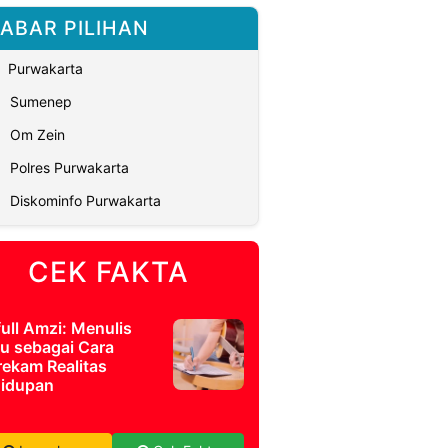
ABAR PILIHAN
Purwakarta
Sumenep
Om Zein
Polres Purwakarta
Diskominfo Purwakarta
CEK FAKTA
full Amzi: Menulis
u sebagai Cara
ekam Realitas
idupan