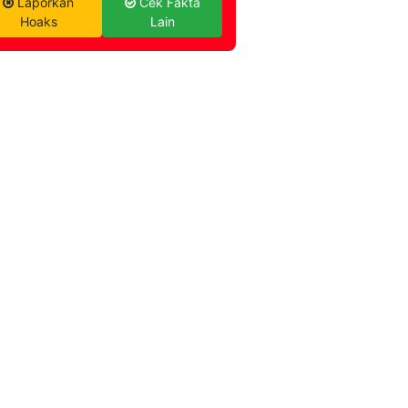
Laporkan
Cek Fakta
Hoaks
Lain