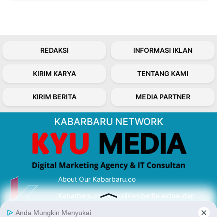
REDAKSI
INFORMASI IKLAN
KIRIM KARYA
TENTANG KAMI
KIRIM BERITA
MEDIA PARTNER
KABARBARU NETWORK
About Our Kabarbaru.co
Kabarbaru.co menyajikan berita aktual dan
inspiratif dari sudut pandang berbaik sangka
serta terverifikasi dari sumber yang tepat.