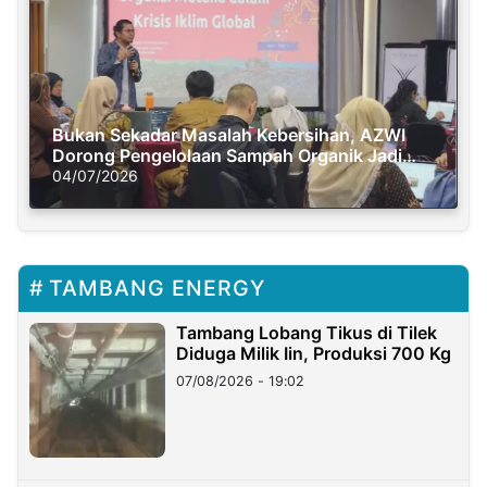
Bukan Sekadar Masalah Kebersihan, AZWI
Dorong Pengelolaan Sampah Organik Jadi
Solusi Krisis Iklim
04/07/2026
TAMBANG ENERGY
Tambang Lobang Tikus di Tilek
Diduga Milik Iin, Produksi 700 Kg
07/08/2026 - 19:02