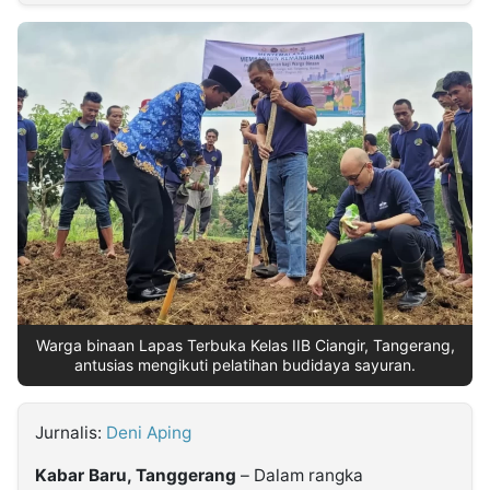
MULTIMEDIA
INDONESIA
Partner
Insight
Suara
Lens
Daily
Jalan
Idealita
Kita
Dinamikapost.com
Radar
Seedbacklink
NTB
Time
IDN
Jogja
Rakyat
News
Notice
Baru
Follow
Kabarbaru
Warga binaan Lapas Terbuka Kelas IIB Ciangir, Tangerang,
antusias mengikuti pelatihan budidaya sayuran.
Jurnalis:
Deni Aping
Kabar Baru, Tanggerang
– Dalam rangka