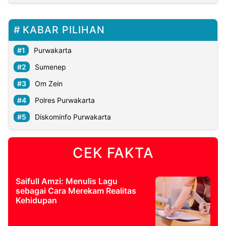
KABAR PILIHAN
Purwakarta
Sumenep
Om Zein
Polres Purwakarta
Diskominfo Purwakarta
CEK FAKTA
Saifull Amzi: Menulis Lagu
sebagai Cara Merekam Realitas
Kehidupan