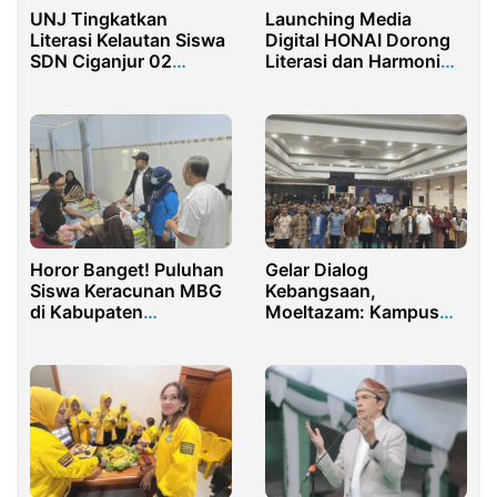
Launching Media
UNJ Tingkatkan
Digital HONAI Dorong
Literasi Kelautan Siswa
Literasi dan Harmoni
SDN Ciganjur 02
Papua Barat Daya
Melalui Program
“Sahabat Laut Cilik”
Horor Banget! Puluhan
Gelar Dialog
Siswa Keracunan MBG
Kebangsaan,
di Kabupaten
Moeltazam: Kampus
Pamekasan
adalah rumah HMI