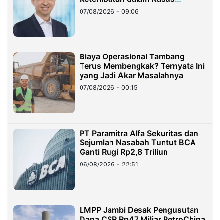
Hilangnya Dana Nasabah Rp2,58
07/08/2026 - 09:06
Miliar
Biaya Operasional Tambang
Terus Membengkak? Ternyata Ini
yang Jadi Akar Masalahnya
07/08/2026 - 00:15
PT Paramitra Alfa Sekuritas dan
Sejumlah Nasabah Tuntut BCA
Ganti Rugi Rp2,8 Triliun
06/08/2026 - 22:51
LMPP Jambi Desak Pengusutan
Dana CSR Rp47 Miliar PetroChina