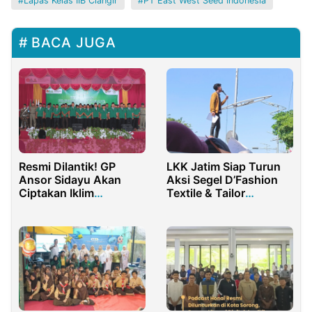
Lapas Kelas IIB Ciangir
PT East West Seed Indonesia
BACA JUGA
Resmi Dilantik! GP
LKK Jatim Siap Turun
Ansor Sidayu Akan
Aksi Segel D’Fashion
Ciptakan Iklim
Textile & Tailor
Organisasi Solutif
Surabaya