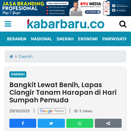
BERANDA
NASIONAL
DAERAH
EKONOMI
PARIWISATA
Informasi
KabarbaruTV
Kirim
Tentang
Daerah
Iklan
Berita
Kami
DAERAH
Berita
Bangkit Lewat Benih, Lapas
Nasional
International
Olahraga
Entertainment
Daerah
Pariwisata
Kuliner
Kolom
Ciangir Tanam Harapan di Hari
Sumpah Pemuda
Network
29/10/2025
|
|
3
views
PT
TREETAN