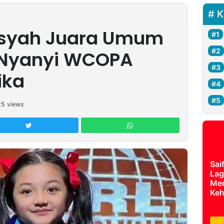
K
syah Juara Umum
i Nyanyi WCOPA
ika
25
views
Sai
Lag
Mer
Keh