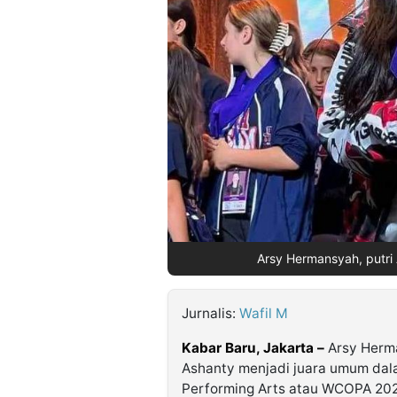
©
Kabarbaru.co
-
2026
PT.
Kabarbaru
Media
Holding
Arsy Hermansyah, putri
Jurnalis:
Wafil M
Kabar Baru, Jakarta –
Arsy Herm
Ashanty menjadi juara umum dal
Performing Arts atau WCOPA 2022