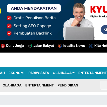
Daily Jogja
Jalan Rakyat
Idealita News
Kita No
RAH
EKONOMI
PARIWISATA
OLAHRAGA
ENTERTAINMENT
OLAHRAGA
ENTERTAINMENT
PENDIDIKAN