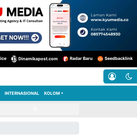
tice
Radar Baru
Seedbacklink
Dinamikapost.com
INTERNASIONAL
KOLOM