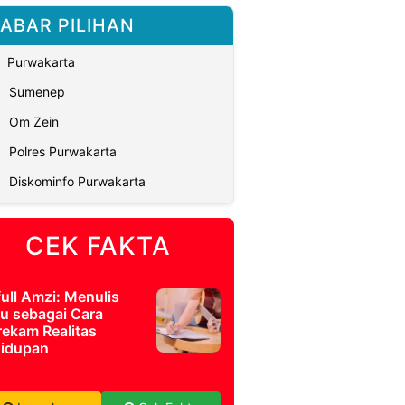
ABAR PILIHAN
Purwakarta
Sumenep
Om Zein
Polres Purwakarta
Diskominfo Purwakarta
CEK FAKTA
full Amzi: Menulis
u sebagai Cara
ekam Realitas
idupan