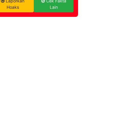
Laporkan
Cek Fakta
Hoaks
Lain