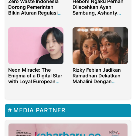
Zero Waste Indonesia
Heboh! Ngaku Pernah
Dorong Pemerintah
Dilecehkan Ayah
Bikin Aturan Regulasi
Sambung, Ashanty
Filter Plastik Puntung
Ajak Korban Lain Speak
Rokok
Up
Neon Miracle: The
Rizky Febian Jadikan
Enigma of a Digital Star
Ramadhan Dekatkan
with Loyal European
Mahalini Dengan
Fans
Keluarga
MEDIA PARTNER