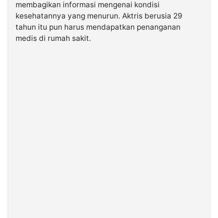
membagikan informasi mengenai kondisi
kesehatannya yang menurun. Aktris berusia 29
©
tahun itu pun harus mendapatkan penanganan
Kabarbaru.co
-
medis di rumah sakit.
2026
PT.
Kabarbaru
Media
Holding