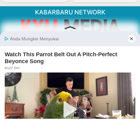
KABARBARU NETWORK
About Our Kabarbaru.co
Kabarbaru.co menyajikan berita aktual dan
inspiratif dari sudut pandang berbaik sangka
serta terverifikasi dari sumber yang tepat.
Follow Kabarbaru
Kabarbaru.co