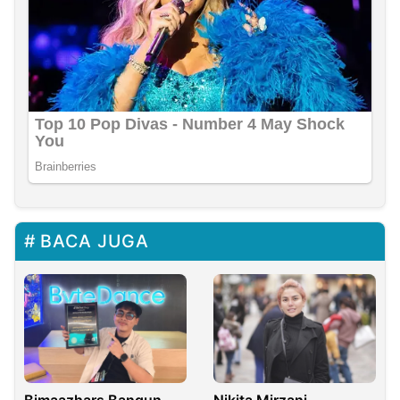
BACA JUGA
Bimaazhars Bangun
Nikita Mirzani