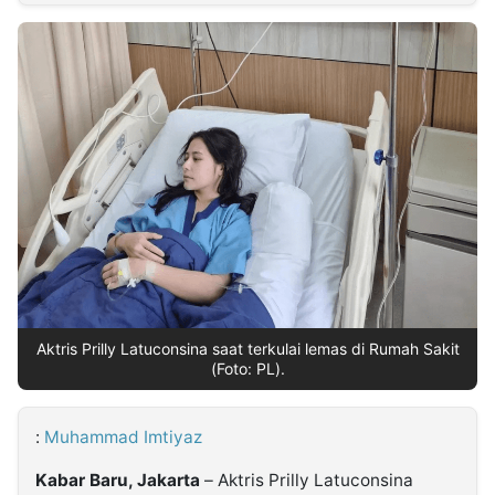
MULTIMEDIA
INDONESIA
Partner
Insight
Suara
Lens
Daily
Jalan
Idealita
Kita
Dinamikapost.com
Radar
Seedbacklink
NTB
Time
IDN
Jogja
Rakyat
News
Notice
Baru
Follow
Kabarbaru
Aktris Prilly Latuconsina saat terkulai lemas di Rumah Sakit
(Foto: PL).
:
Muhammad Imtiyaz
Kabar Baru, Jakarta
– Aktris Prilly Latuconsina