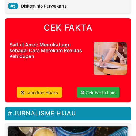
Diskominfo Purwakarta
CEK FAKTA
Saifull Amzi: Menulis Lagu
sebagai Cara Merekam Realitas
Kehidupan
Laporkan Hoaks
Cek Fakta Lain
JURNALISME HIJAU