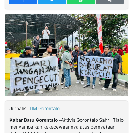
MULTIMEDIA
INDONESIA
Partner
Insight
Suara
Lens
Daily
Jalan
Idealita
Kita
Dinamikapost.com
Radar
Seedbacklink
NTB
Time
IDN
Jogja
Rakyat
News
Notice
Baru
Follow
Kabarbaru
Jurnalis:
TIM Gorontalo
Kabar Baru Gorontalo
-Aktivis Gorontalo Sahril Tialo
menyampaikan kekecewaannya atas pernyataan