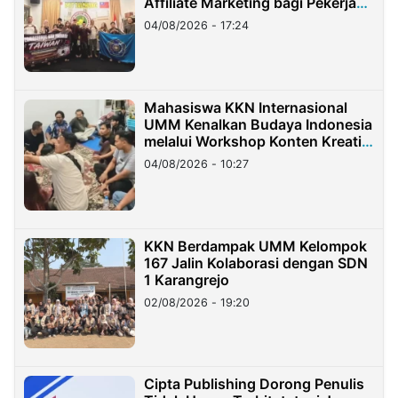
Affiliate Marketing bagi Pekerja
Migran Indonesia di Taiwan
04/08/2026 - 17:24
Mahasiswa KKN Internasional
UMM Kenalkan Budaya Indonesia
melalui Workshop Konten Kreatif
di Taiwan
04/08/2026 - 10:27
KKN Berdampak UMM Kelompok
167 Jalin Kolaborasi dengan SDN
1 Karangrejo
02/08/2026 - 19:20
Cipta Publishing Dorong Penulis