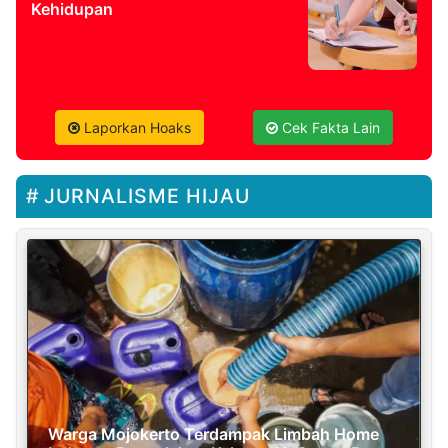
Kehidupan
Laporkan Hoaks
Cek Fakta Lain
JURNALISME HIJAU
Warga Mojokerto Terdampak Limbah Home