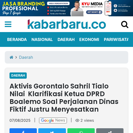
BERANDA
NASIONAL
DAERAH
EKONOMI
PARIWISATA
Informasi
KabarbaruTV
Kirim
Tentang
Daerah
Iklan
Berita
Kami
DAERAH
Berita
Aktivis Gorontalo Sahril Tialo
Nasional
International
Olahraga
Entertainment
Daerah
Pariwisata
Kuliner
Kolom
Nilai Klarifikasi Ketua DPRD
Boalemo Soal Perjalanan Dinas
Fiktif Justru Menyesatkan
Network
07/08/2025
|
|
2
views
PT
TREETAN