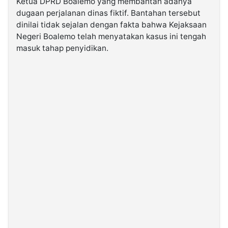
Ketua DPRD Boalemo yang membantah adanya
dugaan perjalanan dinas fiktif. Bantahan tersebut
dinilai tidak sejalan dengan fakta bahwa Kejaksaan
©
Kabarbaru.co
Negeri Boalemo telah menyatakan kasus ini tengah
-
2026
masuk tahap penyidikan.
PT.
Kabarbaru
Media
Holding