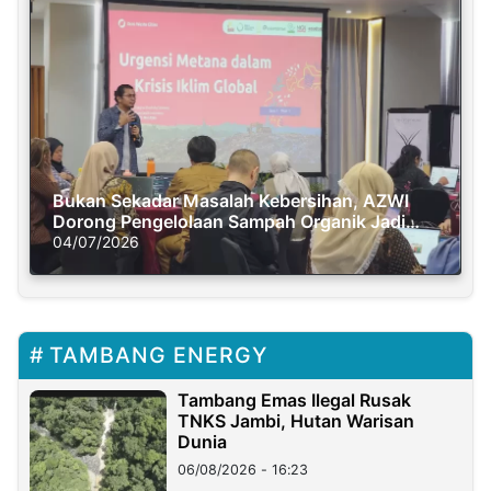
Bukan Sekadar Masalah Kebersihan, AZWI
Dorong Pengelolaan Sampah Organik Jadi
Solusi Krisis Iklim
04/07/2026
TAMBANG ENERGY
Tambang Emas Ilegal Rusak
TNKS Jambi, Hutan Warisan
Dunia
06/08/2026 - 16:23