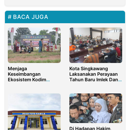
BACA JUGA
Menjaga
Kota Singkawang
Keseimbangan
Laksanakan Perayaan
Ekosistem Kodim
Tahun Baru Imlek Dan
0619/Purwakarta
Festival CGM Secara
Bersatu Dengan Alam
Terbatas
Di Hadapan Hakim,