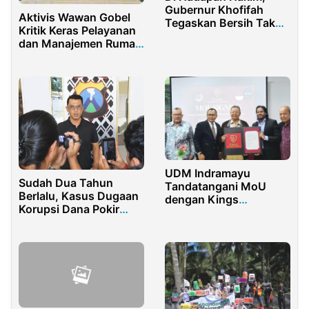
Gubernur Khofifah
Aktivis Wawan Gobel
Tegaskan Bersih Tak
Kritik Keras Pelayanan
Pernah Terima Fee
dan Manajemen Rumah
Dana Hibah
Sakit Toto Gorontalo
UDM Indramayu
Sudah Dua Tahun
Tandatangani MoU
Berlalu, Kasus Dugaan
dengan Kings
Korupsi Dana Pokir
University College
DPRD Sumenep
Malaysia, Jalin
Mandek di Polres
Kerjasama Pertukaran
Mahasiswa dan Dosen