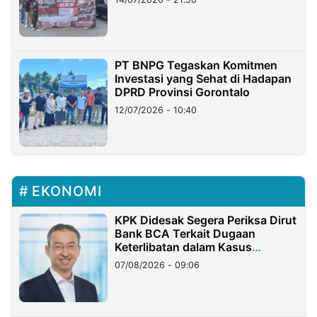
PT BNPG Tegaskan Komitmen
Investasi yang Sehat di Hadapan
DPRD Provinsi Gorontalo
12/07/2026 - 10:40
EKONOMI
KPK Didesak Segera Periksa Dirut
Bank BCA Terkait Dugaan
Keterlibatan dalam Kasus
Hilangnya Dana Nasabah Rp2,58
07/08/2026 - 09:06
Miliar