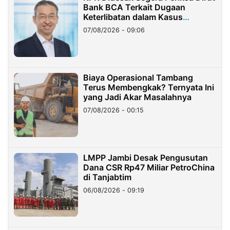
Bank BCA Terkait Dugaan
Keterlibatan dalam Kasus
Hilangnya Dana Nasabah Rp2,58
07/08/2026 - 09:06
Miliar
Biaya Operasional Tambang
Terus Membengkak? Ternyata Ini
yang Jadi Akar Masalahnya
07/08/2026 - 00:15
LMPP Jambi Desak Pengusutan
Dana CSR Rp47 Miliar PetroChina
di Tanjabtim
06/08/2026 - 09:19