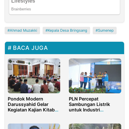
Ahmad Muzakki
Kepala Desa Bringsang
Sumenep
BACA JUGA
PLN Percepat
Pondok Modern
Sambungan Listrik
Darussyahid Gelar
untuk Industri
Kegiatan Kajian Kitab
Tambang Gorontalo
Kuning Saat Ramadan
2022