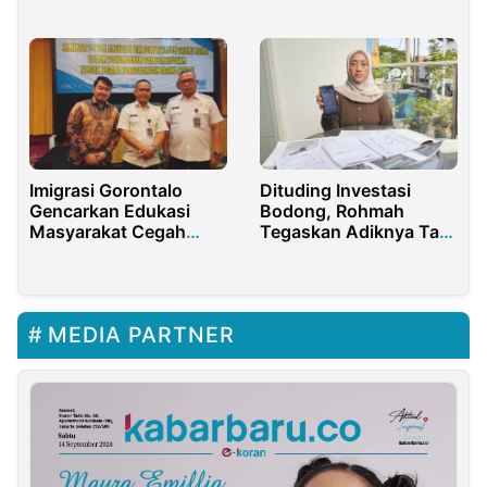
Bea Cukai Madura
Pontianak
Mundur
Imigrasi Gorontalo
Dituding Investasi
Gencarkan Edukasi
Bodong, Rohmah
Masyarakat Cegah
Tegaskan Adiknya Tak
TPPO dan
Tahu Apa-apa
Penyelundupan
MEDIA PARTNER