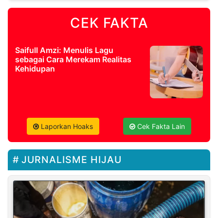
CEK FAKTA
Saifull Amzi: Menulis Lagu
sebagai Cara Merekam Realitas
Kehidupan
Laporkan Hoaks
Cek Fakta Lain
JURNALISME HIJAU