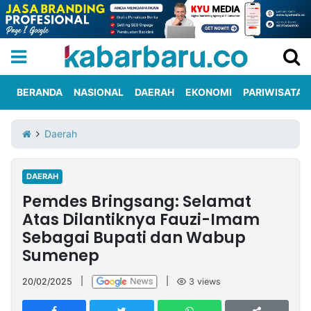
BERANDA
NASIONAL
DAERAH
EKONOMI
PARIWISATA
Informasi
KabarbaruTV
Kirim
Tentang
Daerah
Iklan
Berita
Kami
DAERAH
Berita
Pemdes Bringsang: Selamat
Nasional
International
Olahraga
Entertainment
Daerah
Pariwisata
Kuliner
Kolom
Atas Dilantiknya Fauzi-Imam
Sebagai Bupati dan Wabup
Sumenep
Network
20/02/2025
|
|
3
views
PT
TREETAN