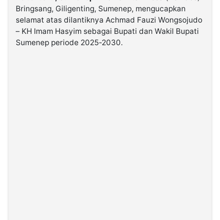
Bringsang, Giligenting, Sumenep, mengucapkan
selamat atas dilantiknya Achmad Fauzi Wongsojudo
©
– KH Imam Hasyim sebagai Bupati dan Wakil Bupati
Kabarbaru.co
-
Sumenep periode 2025-2030.
2026
PT.
Kabarbaru
Media
Holding