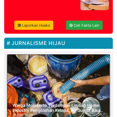
Laporkan Hoaks
Cek Fakta Lain
JURNALISME HIJAU
Warga Mojokerto Terdampak Limbah Home
Industry Pengolahan Kelapa, Air Sumur Bau
Busuk
01/08/2026