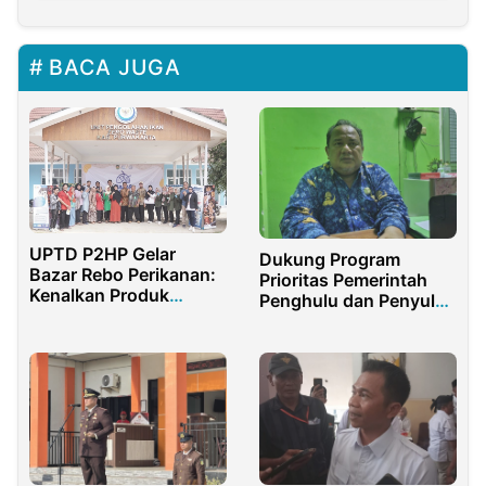
BACA JUGA
UPTD P2HP Gelar
Dukung Program
Bazar Rebo Perikanan:
Prioritas Pemerintah
Kenalkan Produk
Penghulu dan Penyuluh
Olahan dan Layanan
Agama Islam Siap
Kesehatan Hewan
Laksanakan Edaran
Menag No. 2/2024