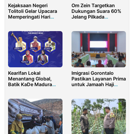
Kejaksaan Negeri
Om Zein Targetkan
Tolitoli Gelar Upacara
Dukungan Suara 60%
Memperingati Hari
Jelang Pilkada
Lahir Kejaksaan ke-79
Purwakarta
Kearifan Lokal
Imigrasi Gorontalo
Menantang Global,
Pastikan Layanan Prima
Batik KaDe Madura
untuk Jamaah Haji
Dihari Ulang Tahun
Gorontalo
Yang Pertama