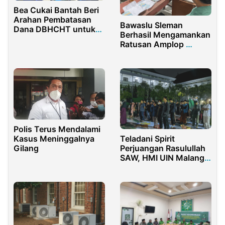
Bea Cukai Bantah Beri
Arahan Pembatasan
Bawaslu Sleman
Dana DBHCHT untuk
Berhasil Mengamankan
Media di Pamekasan
Ratusan Amplop
Serangan Fajar
Polis Terus Mendalami
Kasus Meninggalnya
Teladani Spirit
Gilang
Perjuangan Rasulullah
SAW, HMI UIN Malang
Gelar Maulid Nabi