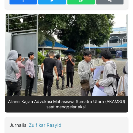
MULTIMEDIA
INDONESIA
Partner
Insight
Suara
Lens
Daily
Jalan
Idealita
Kita
Radar
Seedbacklink
NTB
Time
IDN
Jogja
Rakyat
News
Notice
Baru
Follow
Kabarbaru
Aliansi Kajian Advokasi Mahasiswa Sumatra Utara (AKAMSU)
saat menggelar aksi.
Jurnalis:
Zulfikar Rasyid