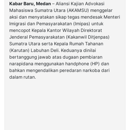
Kabar Baru, Medan
– Aliansi Kajian Advokasi
Mahasiswa Sumatra Utara (AKAMSU) menggelar
©
aksi dan menyatakan sikap tegas mendesak Menteri
Kabarbaru.co
-
Imigrasi dan Pemasyarakatan (Imipas) untuk
2026
mencopot Kepala Kantor Wilayah Direktorat
Jenderal Pemasyarakatan (Kakanwil Ditjenpas)
PT.
Sumatra Utara serta Kepala Rumah Tahanan
Kabarbaru
Media
(Karutan) Labuhan Deli. Keduanya dinilai
Holding
bertanggung jawab atas dugaan pembiaran
narapidana menggunakan handphone (HP) dan
bahkan mengendalikan peredaran narkoba dari
dalam rutan.