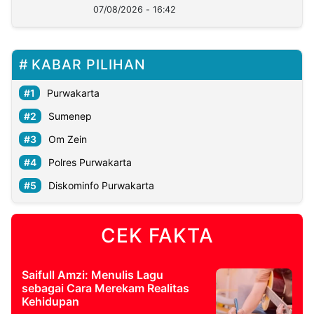
07/08/2026 - 16:42
KABAR PILIHAN
Purwakarta
Sumenep
Om Zein
Polres Purwakarta
Diskominfo Purwakarta
CEK FAKTA
Saifull Amzi: Menulis Lagu
sebagai Cara Merekam Realitas
Kehidupan