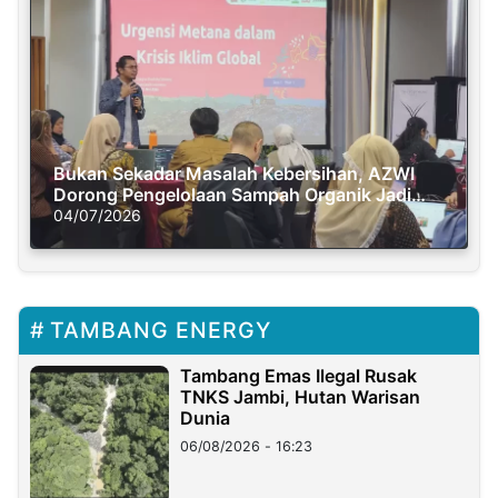
Bukan Sekadar Masalah Kebersihan, AZWI
Dorong Pengelolaan Sampah Organik Jadi
Solusi Krisis Iklim
04/07/2026
TAMBANG ENERGY
Tambang Emas Ilegal Rusak
TNKS Jambi, Hutan Warisan
Dunia
06/08/2026 - 16:23