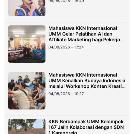
05/08/2026 - 15:49
Mahasiswa KKN Internasional
UMM Gelar Pelatihan AI dan
Affiliate Marketing bagi Pekerja
Migran Indonesia di Taiwan
04/08/2026 - 17:24
Mahasiswa KKN Internasional
UMM Kenalkan Budaya Indonesia
melalui Workshop Konten Kreatif
di Taiwan
04/08/2026 - 10:27
KKN Berdampak UMM Kelompok
167 Jalin Kolaborasi dengan SDN
1 Karangrejo