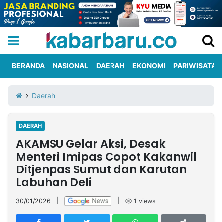
BERANDA
NASIONAL
DAERAH
EKONOMI
PARIWISATA
Informasi
KabarbaruTV
Kirim
Tentang
Daerah
Iklan
Berita
Kami
DAERAH
Berita
AKAMSU Gelar Aksi, Desak
Nasional
International
Olahraga
Entertainment
Daerah
Pariwisata
Kuliner
Kolom
Menteri Imipas Copot Kakanwil
Ditjenpas Sumut dan Karutan
Labuhan Deli
Network
30/01/2026
|
|
1
views
PT
TREETAN