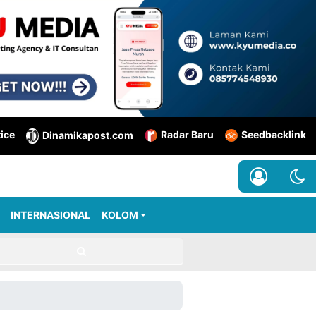
tice
Radar Baru
Seedbacklink
Dinamikapost.com
INTERNASIONAL
KOLOM