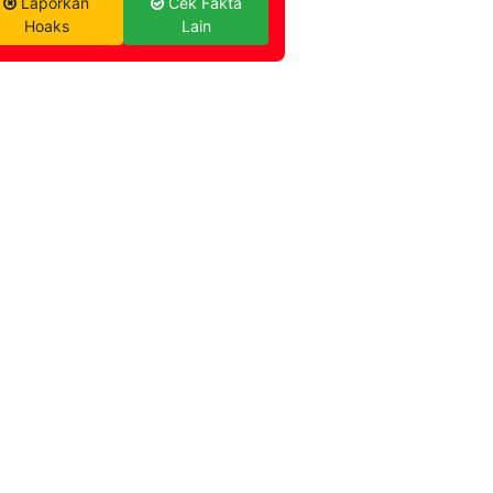
Laporkan
Cek Fakta
Hoaks
Lain