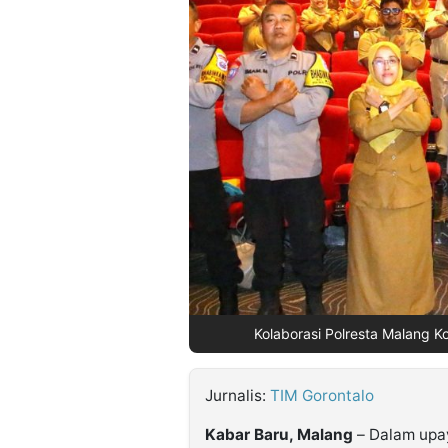
©
Kabarbaru.co
-
2026
PT.
Kabarbaru
Media
Holding
Kolaborasi Polresta Malang Ko
Jurnalis:
TIM Gorontalo
Kabar Baru, Malang
– Dalam upa