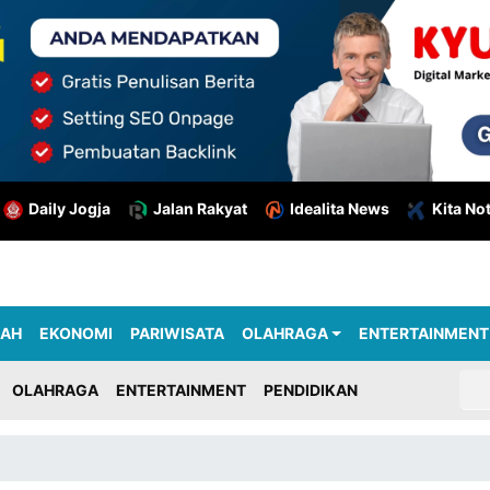
Daily Jogja
Jalan Rakyat
Idealita News
Kita No
RAH
EKONOMI
PARIWISATA
OLAHRAGA
ENTERTAINMENT
OLAHRAGA
ENTERTAINMENT
PENDIDIKAN