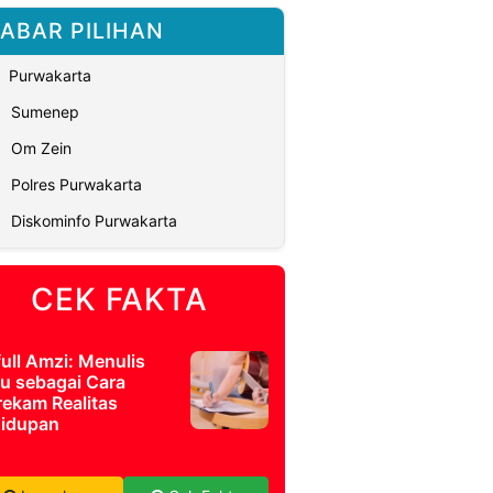
ABAR PILIHAN
Purwakarta
Sumenep
Om Zein
Polres Purwakarta
Diskominfo Purwakarta
CEK FAKTA
full Amzi: Menulis
u sebagai Cara
ekam Realitas
idupan