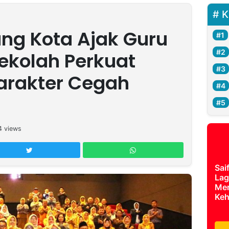
K
ang Kota Ajak Guru
ekolah Perkuat
arakter Cegah
n
4
views
Sai
Lag
Mer
Keh