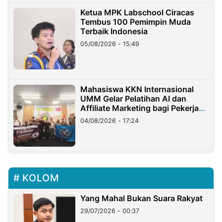
Ketua MPK Labschool Ciracas
Tembus 100 Pemimpin Muda
Terbaik Indonesia
05/08/2026 - 15:49
Mahasiswa KKN Internasional
UMM Gelar Pelatihan AI dan
Affiliate Marketing bagi Pekerja
Migran Indonesia di Taiwan
04/08/2026 - 17:24
KOLOM
Yang Mahal Bukan Suara Rakyat
29/07/2026 - 00:37