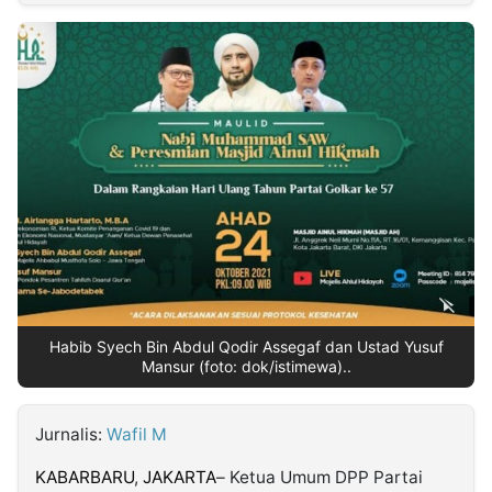
MULTIMEDIA
INDONESIA
Partner
Insight
Suara
Lens
Daily
Jalan
Idealita
Kita
Dinamikapost.com
Radar
Seedbacklink
NTB
Time
IDN
Jogja
Rakyat
News
Notice
Baru
Follow
Kabarbaru
Habib Syech Bin Abdul Qodir Assegaf dan Ustad Yusuf
Mansur (foto: dok/istimewa)..
Jurnalis:
Wafil M
KABARBARU
,
JAKARTA
– Ketua Umum DPP Partai