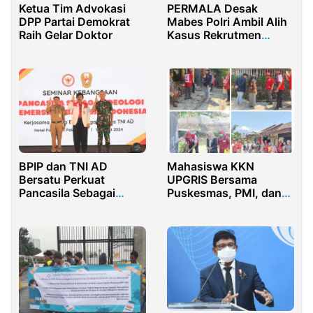
Ketua Tim Advokasi
PERMALA Desak
DPP Partai Demokrat
Mabes Polri Ambil Alih
Raih Gelar Doktor
Kasus Rekrutmen
Honorer Kota Metro
dan Evaluasi Kapolda
Lampung
BPIP dan TNI AD
Mahasiswa KKN
Bersatu Perkuat
UPGRIS Bersama
Pancasila Sebagai
Puskesmas, PMI, dan
Pemersatu Bangsa
Warga Randugunting
Bersinergi Cegah DBD
dengan Pembasmian
Jentik Nyamuk