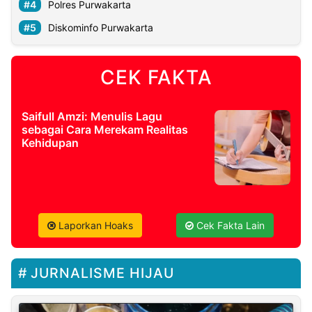
Polres Purwakarta
Diskominfo Purwakarta
CEK FAKTA
Saifull Amzi: Menulis Lagu
sebagai Cara Merekam Realitas
Kehidupan
Laporkan Hoaks
Cek Fakta Lain
JURNALISME HIJAU