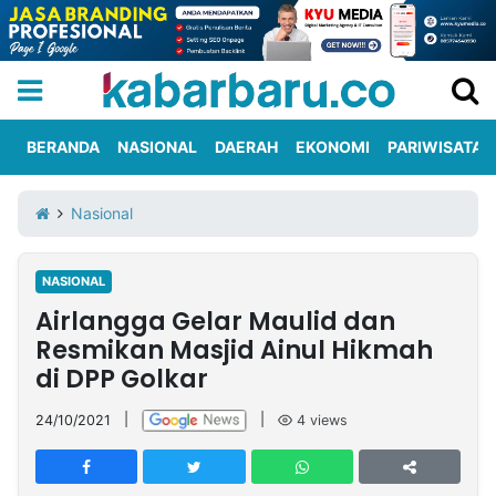
BERANDA
NASIONAL
DAERAH
EKONOMI
PARIWISATA
Informasi
KabarbaruTV
Kirim
Tentang
Nasional
Iklan
Berita
Kami
NASIONAL
Berita
Airlangga Gelar Maulid dan
Nasional
International
Olahraga
Entertainment
Daerah
Pariwisata
Kuliner
Kolom
Resmikan Masjid Ainul Hikmah
di DPP Golkar
Network
24/10/2021
|
|
4
views
PT
TREETAN