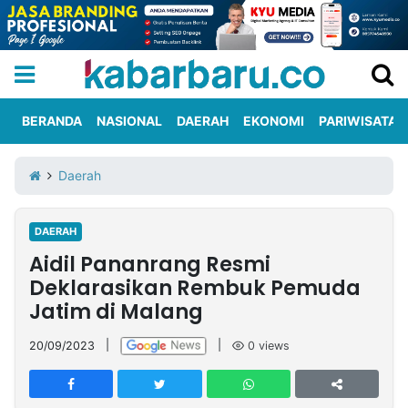
BERANDA
NASIONAL
DAERAH
EKONOMI
PARIWISATA
Informasi
KabarbaruTV
Kirim
Tentang
Daerah
Iklan
Berita
Kami
DAERAH
Berita
Aidil Pananrang Resmi
Nasional
International
Olahraga
Entertainment
Daerah
Pariwisata
Kuliner
Kolom
Deklarasikan Rembuk Pemuda
Jatim di Malang
Network
20/09/2023
|
|
0
views
PT
TREETAN