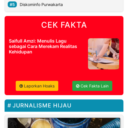
Diskominfo Purwakarta
CEK FAKTA
Saifull Amzi: Menulis Lagu
sebagai Cara Merekam Realitas
Kehidupan
Laporkan Hoaks
Cek Fakta Lain
JURNALISME HIJAU