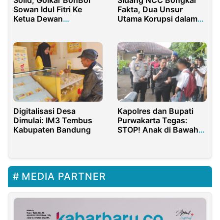
Solid, Golkar BonBol
Sidang NCC Bongkar
Sowan Idul Fitri Ke
Fakta, Dua Unsur
Ketua Dewan
Utama Korupsi dalam
Pertimbangan Golkar
UU Tipikor Tidak
RH
Terbukti
Digitalisasi Desa
Kapolres dan Bupati
Dimulai: IM3 Tembus
Purwakarta Tegas:
Kabupaten Bandung
STOP! Anak di Bawah
Umur Dilarang
Mengendarai
Kendaraan
MEDIA PARTNER