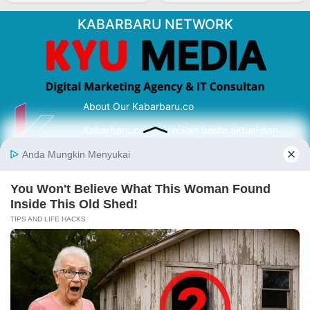
KABARBARU NETWORK
About Our Kabarbaru.co
Kabarbaru.co menyajikan berita aktual dan
inspiratif dari sudut pandang berbaik sangka
serta terverifikasi dari sumber yang tepat.
Follow Kabarbaru
Kabarbaru.co