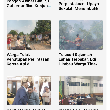
Pangan Akibat Banjir, Pj
Perpustakaan, Upaya
Gubernur Riau Kunjungi
Sekolah Menumbuhkan
Rohul
Budaya Baca
Warga Tolak
Telusuri Sejumlah
Penutupan Perlintasan
Lahan Terbakar, Edi
Kereta Api di
Himbau Warga Tidak
Purwakarta,
Bakar Sampah
Bhabinkamtibmas
Lakukan Koordinasi