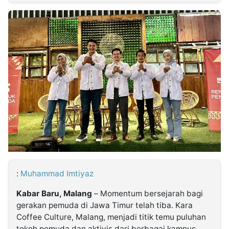
MULTIMEDIA
INDONESIA
Partner
Insight
Suara
Lens
Daily
Jalan
Idealita
Kita
Dinamikapost.com
Radar
Seedbacklink
NTB
Time
IDN
Jogja
Rakyat
News
Notice
Baru
Follow
Kabarbaru
:
Muhammad Imtiyaz
Kabar Baru, Malang
– Momentum bersejarah bagi
gerakan pemuda di Jawa Timur telah tiba. Kara
Coffee Culture, Malang, menjadi titik temu puluhan
tokoh pemuda dan aktivis dari berbagai kampus,