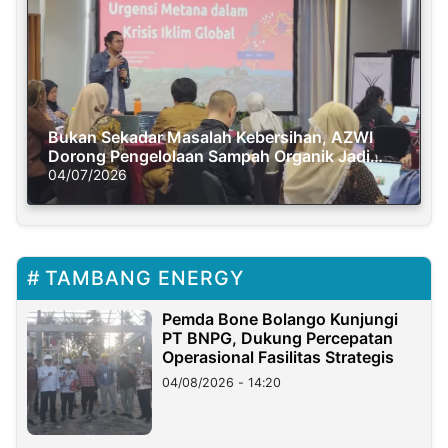
Bukan Sekadar Masalah Kebersihan, AZWI
Dorong Pengelolaan Sampah Organik Jadi
Solusi Krisis Iklim
04/07/2026
TAMBANG ENERGY
Pemda Bone Bolango Kunjungi
PT BNPG, Dukung Percepatan
Operasional Fasilitas Strategis
04/08/2026 - 14:20