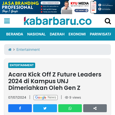
BERANDA
NASIONAL
DAERAH
EKONOMI
PARIWISATA
Informasi
KabarbaruTV
Kirim
Tentang
Entertainment
Iklan
Berita
Kami
ENTERTAINMENT
Berita
Acara Kick Off Z Future Leaders
Nasional
International
Olahraga
Entertainment
Daerah
Pariwisata
Kuliner
Kolom
2024 di Kampus UNJ
Dimeriahkan Oleh Gen Z
Network
07/07/2024
|
|
9
views
PT
TREETAN