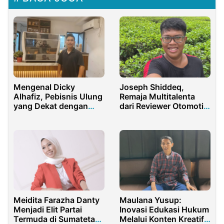
Mengenal Dicky
Joseph Shiddeq,
Alhafiz, Pebisnis Ulung
Remaja Multitalenta
yang Dekat dengan
dari Reviewer Otomotif
Raden Maulana Khafid
hingga Eksplorator
Musik AI
Meidita Farazha Danty
Maulana Yusup:
Menjadi Elit Partai
Inovasi Edukasi Hukum
Termuda di Sumateta
Melalui Konten Kreatif,