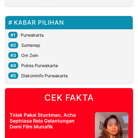
KABAR PILIHAN
Purwakarta
Sumenep
Om Zein
Polres Purwakarta
Diskominfo Purwakarta
CEK FAKTA
Tolak Pakai Stuntman, Acha
Septriasa Rela Gelantungan
Demi Film Munafik