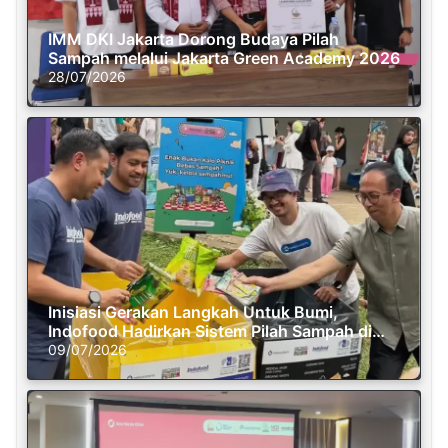
IMM DKI Jakarta Dorong Budaya Pilah
Sampah melalui Jakarta Green Academy 2026
28/07/2026
Inisiasi Gerakan Langkah Untuk Bumi,
Indofood Hadirkan Sistem Pilah Sampah di
Semasa Piknik
09/07/2026