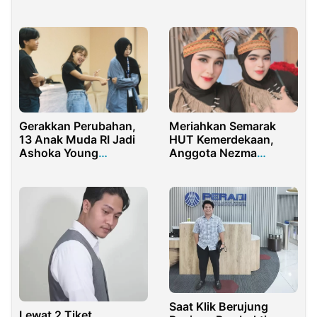
Selatan
Jembatan Pemahaman
Hukum Masyarakat
Gerakkan Perubahan,
Meriahkan Semarak
13 Anak Muda RI Jadi
HUT Kemerdekaan,
Ashoka Young
Anggota Nezma
Changemaker
Skincare Tampil
Anggun dengan
Busana Adat
Saat Klik Berujung
Lewat 2 Tiket,