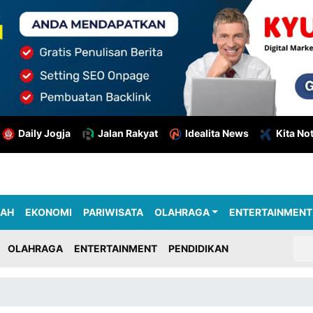
Daily Jogja
Jalan Rakyat
Idealita News
Kita No
RAH
EKONOMI
PARIWISATA
OLAHRAGA
ENTERTAINMENT
OLAHRAGA
ENTERTAINMENT
PENDIDIKAN