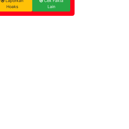
Laporkan
Cek Fakta
Hoaks
Lain