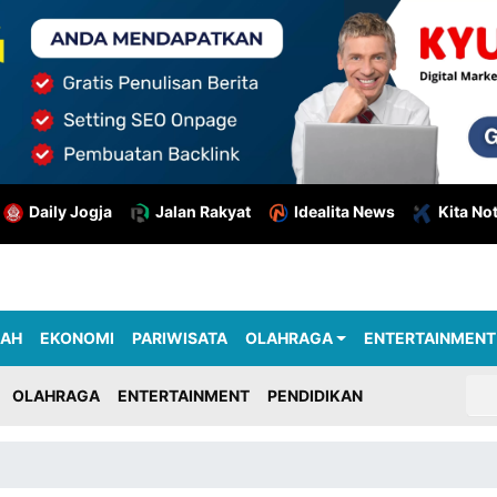
Daily Jogja
Jalan Rakyat
Idealita News
Kita No
RAH
EKONOMI
PARIWISATA
OLAHRAGA
ENTERTAINMENT
OLAHRAGA
ENTERTAINMENT
PENDIDIKAN