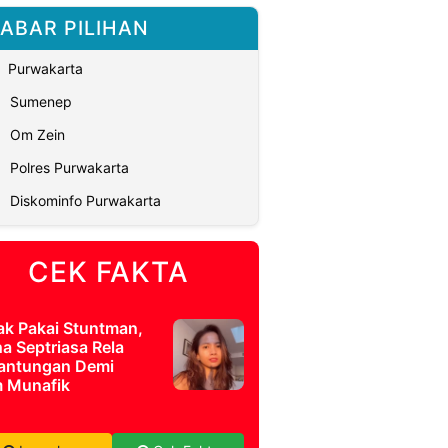
ABAR PILIHAN
Purwakarta
Sumenep
Om Zein
Polres Purwakarta
Diskominfo Purwakarta
CEK FAKTA
ak Pakai Stuntman,
a Septriasa Rela
antungan Demi
m Munafik