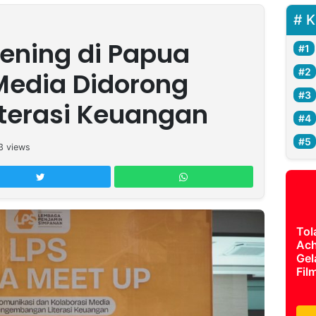
K
kening di Papua
 Media Didorong
iterasi Keuangan
3
views
Tol
Ach
Gel
Fil