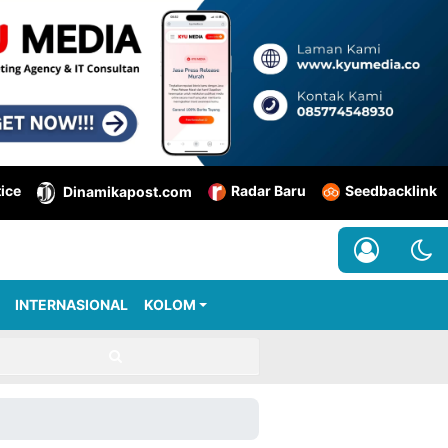
tice
Radar Baru
Seedbacklink
Dinamikapost.com
INTERNASIONAL
KOLOM