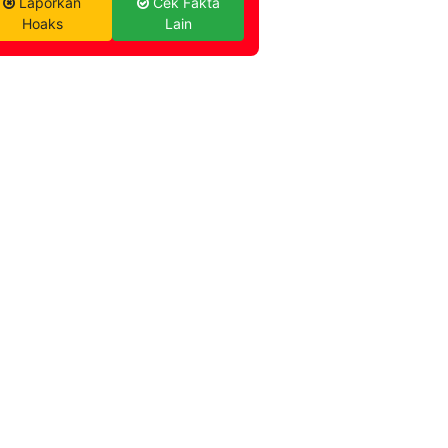
Laporkan
Cek Fakta
Hoaks
Lain