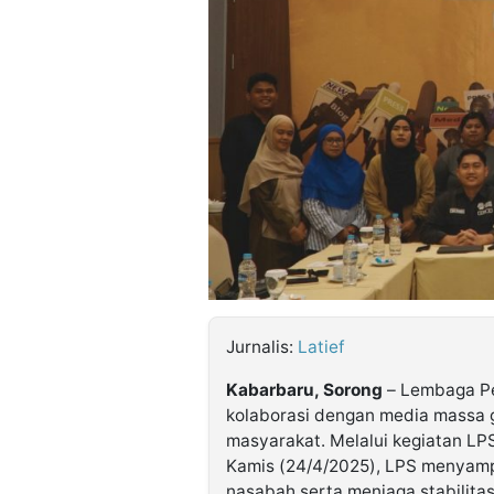
©
Kabarbaru.co
-
2026
PT.
Kabarbaru
Media
Holding
Jurnalis:
Latief
Kabarbaru, Sorong
–
Lembaga Pe
kolaborasi dengan media massa 
masyarakat. Melalui kegiatan
LP
Kamis (24/4/2025), LPS menyam
nasabah serta menjaga stabilita