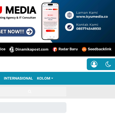
tice
Radar Baru
Seedbacklink
Dinamikapost.com
INTERNASIONAL
KOLOM