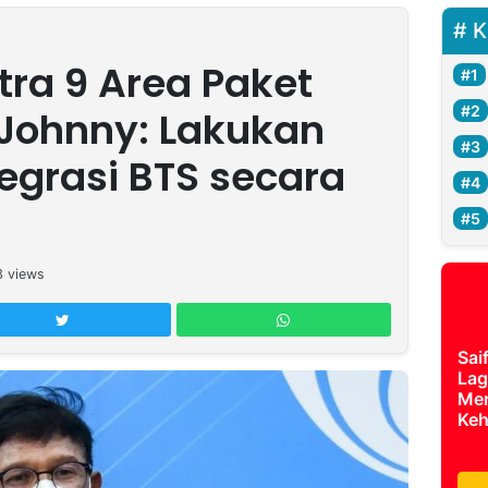
K
ra 9 Area Paket
 Johnny: Lakukan
egrasi BTS secara
3
views
Sai
Lag
Mer
Keh