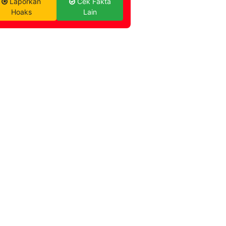
Laporkan
Cek Fakta
Hoaks
Lain