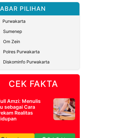
ABAR PILIHAN
Purwakarta
Sumenep
Om Zein
Polres Purwakarta
Diskominfo Purwakarta
CEK FAKTA
full Amzi: Menulis
u sebagai Cara
ekam Realitas
idupan