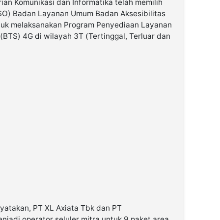
n Komunikasi dan Informatika telah memilih
KSO) Badan Layanan Umum Badan Aksesibilitas
ntuk melaksanakan Program Penyediaan Layanan
 (BTS) 4G di wilayah 3T (Tertinggal, Terluar dan
yatakan, PT XL Axiata Tbk dan PT
enjadi operator seluler mitra untuk 9 paket area