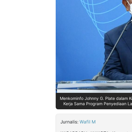
©
Kabarbaru.co
-
2026
PT.
Kabarbaru
Media
Holding
Menkominfo Johnny G. Plate dalam 
Kerja Sama Program Penyediaan Laya
Jurnalis:
Wafil M