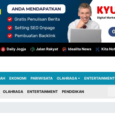
Daily Jogja
Jalan Rakyat
Idealita News
Kita No
RAH
EKONOMI
PARIWISATA
OLAHRAGA
ENTERTAINMENT
OLAHRAGA
ENTERTAINMENT
PENDIDIKAN