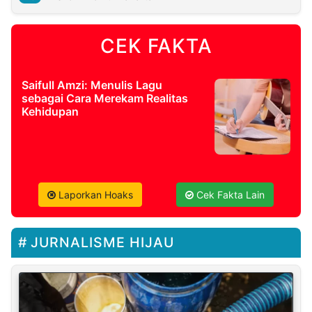
CEK FAKTA
Saifull Amzi: Menulis Lagu
sebagai Cara Merekam Realitas
Kehidupan
Laporkan Hoaks
Cek Fakta Lain
JURNALISME HIJAU