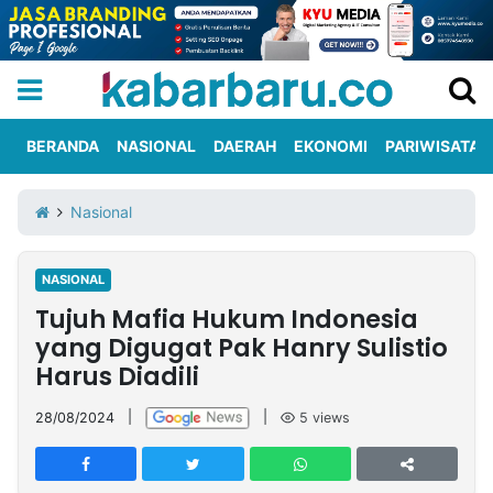
BERANDA
NASIONAL
DAERAH
EKONOMI
PARIWISATA
Informasi
KabarbaruTV
Kirim
Tentang
Nasional
Iklan
Berita
Kami
NASIONAL
Berita
Tujuh Mafia Hukum Indonesia
Nasional
International
Olahraga
Entertainment
Daerah
Pariwisata
Kuliner
Kolom
yang Digugat Pak Hanry Sulistio
Harus Diadili
Network
28/08/2024
|
|
5
views
PT
TREETAN