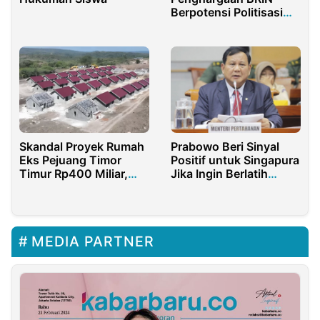
Berpotensi Politisasi
Lembaga Ilmiyah
Skandal Proyek Rumah
Prabowo Beri Sinyal
Eks Pejuang Timor
Positif untuk Singapura
Timur Rp400 Miliar,
Jika Ingin Berlatih
Nama Diana
Militer
Kusumastuti Kembali
Terseret
MEDIA PARTNER