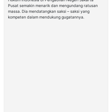
Pusat semakin menarik dan mengundang ratusan
massa. Dia mendatangkan saksi – saksi yang
©
Kabarbaru.co
kompeten dalam mendukung gugatannya.
-
2026
PT.
Kabarbaru
Media
Holding