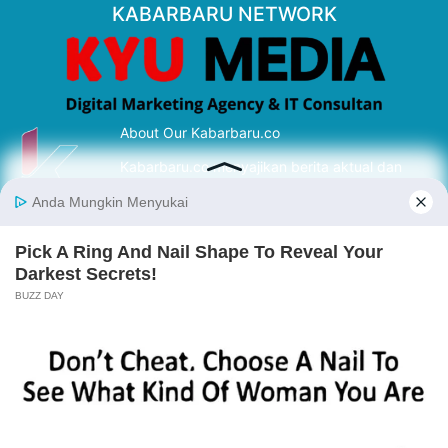
KABARBARU NETWORK
About Our Kabarbaru.co
Kabarbaru.co menyajikan berita aktual dan
inspiratif dari sudut pandang berbaik sangka
serta terverifikasi dari sumber yang tepat.
Follow Kabarbaru
Kabarbaru.co
Copyright © 2026. All rights reserved