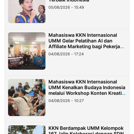
05/08/2026 - 15:49
Mahasiswa KKN Internasional
UMM Gelar Pelatihan AI dan
Affiliate Marketing bagi Pekerja
Migran Indonesia di Taiwan
04/08/2026 - 17:24
Mahasiswa KKN Internasional
UMM Kenalkan Budaya Indonesia
melalui Workshop Konten Kreatif
di Taiwan
04/08/2026 - 10:27
KKN Berdampak UMM Kelompok
167 Jalin Kolaborasi dengan SDN