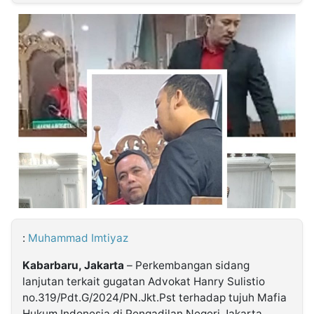
MULTIMEDIA
INDONESIA
Partner
Insight
Suara
Lens
Daily
Jalan
Idealita
Kita
Dinamikapost.com
Radar
Seedbacklink
NTB
Time
IDN
Jogja
Rakyat
News
Notice
Baru
Follow
Kabarbaru
:
Muhammad Imtiyaz
Kabarbaru, Jakarta
– Perkembangan sidang
lanjutan terkait gugatan Advokat Hanry Sulistio
no.319/Pdt.G/2024/PN.Jkt.Pst terhadap tujuh Mafia
Hukum Indonesia di Pengadilan Negeri Jakarta