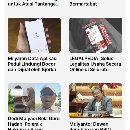
untuk Atasi Tantangan
Bermartabat
Jaksel
Milyaran Data Aplikasi
LEGALPEDIA: Solusi
PeduliLindungi Bocor
Legalitas Usaha Secara
dan Dijual oleh Bjorka
Online di Seluruh
Indonesia
Dedi Mulyadi Bela Guru
Hadapi Polemik
Mulyanto: Dewan
Hukuman Siswa
Penghargaan BRIN