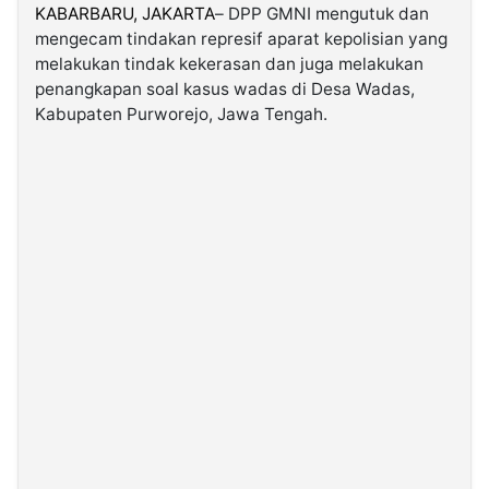
KABARBARU,
JAKARTA
– DPP GMNI mengutuk dan
mengecam tindakan represif aparat kepolisian yang
©
melakukan tindak kekerasan dan juga melakukan
Kabarbaru.co
-
penangkapan soal kasus wadas di Desa Wadas,
2026
Kabupaten Purworejo, Jawa Tengah.
PT.
Kabarbaru
Media
Holding