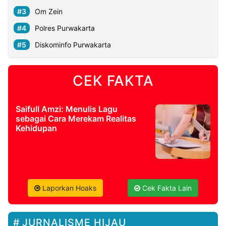
Om Zein
Polres Purwakarta
Diskominfo Purwakarta
CEK FAKTA
Saifull Amzi: Menulis Lagu
sebagai Cara Merekam Realitas
Kehidupan
Laporkan Hoaks
Cek Fakta Lain
JURNALISME HIJAU