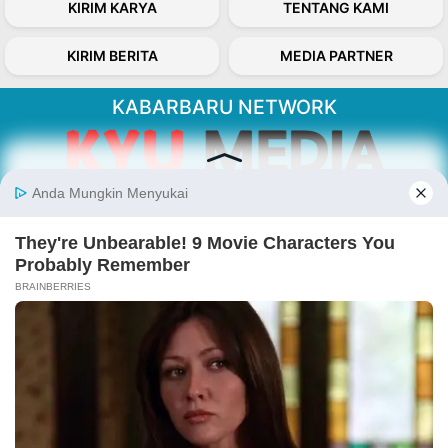
KIRIM KARYA
TENTANG KAMI
KIRIM BERITA
MEDIA PARTNER
KABARBARU NETWORK
About Our Kabarbaru.co
Kabarbaru.co menyajikan berita aktual dan
inspiratif dari sudut pandang berbaik sangka
serta terverifikasi dari sumber yang tepat.
Follow Kabarbaru