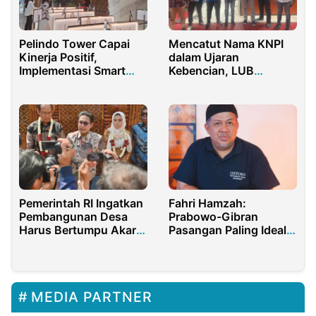
Pelindo Tower Capai
Mencatut Nama KNPI
Kinerja Positif,
dalam Ujaran
Implementasi Smart
Kebencian, LUB
Gate Dorong Efisiensi
dipolisikan
dan Keamanan
Pemerintah RI Ingatkan
Fahri Hamzah:
Pembangunan Desa
Prabowo-Gibran
Harus Bertumpu Akar
Pasangan Paling Ideal
Budaya
di Pilpres 2024
MEDIA PARTNER