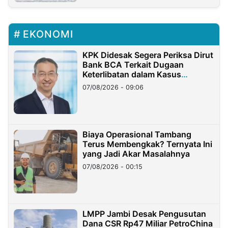
EKONOMI
KPK Didesak Segera Periksa Dirut
Bank BCA Terkait Dugaan
Keterlibatan dalam Kasus
Hilangnya Dana Nasabah Rp2,58
07/08/2026 - 09:06
Miliar
Biaya Operasional Tambang
Terus Membengkak? Ternyata Ini
yang Jadi Akar Masalahnya
07/08/2026 - 00:15
LMPP Jambi Desak Pengusutan
Dana CSR Rp47 Miliar PetroChina