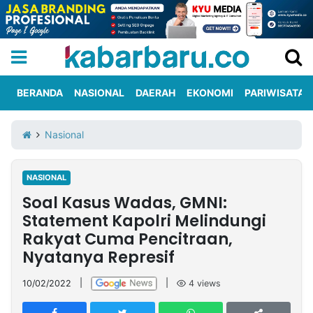
BERANDA
NASIONAL
DAERAH
EKONOMI
PARIWISATA
Informasi
KabarbaruTV
Kirim
Tentang
Nasional
Iklan
Berita
Kami
NASIONAL
Berita
Soal Kasus Wadas, GMNI:
Nasional
International
Olahraga
Entertainment
Daerah
Pariwisata
Kuliner
Kolom
Statement Kapolri Melindungi
Rakyat Cuma Pencitraan,
Nyatanya Represif
Network
10/02/2022
|
|
4
views
PT
TREETAN