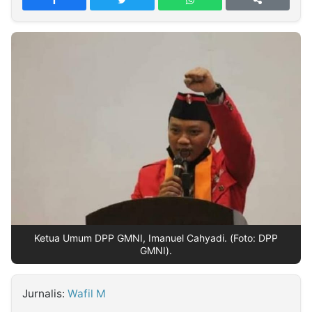
MULTIMEDIA
INDONESIA
Partner
Insight
Suara
Lens
Daily
Jalan
Idealita
Kita
Dinamikapost.com
Radar
Seedbacklink
NTB
Time
IDN
Jogja
Rakyat
News
Notice
Baru
Follow
Kabarbaru
Ketua Umum DPP GMNI, Imanuel Cahyadi. (Foto: DPP
GMNI).
Jurnalis:
Wafil M