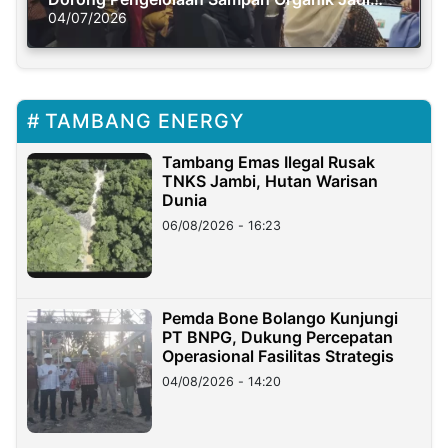
Solusi Krisis Iklim
04/07/2026
TAMBANG ENERGY
Tambang Emas Ilegal Rusak
TNKS Jambi, Hutan Warisan
Dunia
06/08/2026 - 16:23
Pemda Bone Bolango Kunjungi
PT BNPG, Dukung Percepatan
Operasional Fasilitas Strategis
04/08/2026 - 14:20