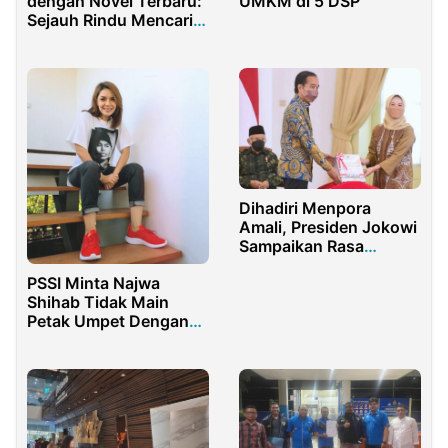
dengan Novel Terbaru:
UMKM di 5 DSP
Sejauh Rindu Mencari
Pulang
Dihadiri Menpora
Amali, Presiden Jokowi
Sampaikan Rasa
Syukur Dapatkan
PSSI Minta Najwa
Predikat WTP
Shihab Tidak Main
Petak Umpet Dengan
Federasi