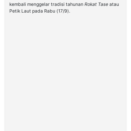
kembali menggelar tradisi tahunan
Rokat Tase
atau
Petik Laut pada Rabu (17/9).
©
Kabarbaru.co
-
2026
PT.
Kabarbaru
Media
Holding