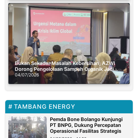
Bukan Sekadar Masalah Kebersihan, AZWI
Dorong Pengelolaan Sampah Organik Jadi
Solusi Krisis Iklim
04/07/2026
TAMBANG ENERGY
Pemda Bone Bolango Kunjungi
PT BNPG, Dukung Percepatan
Operasional Fasilitas Strategis