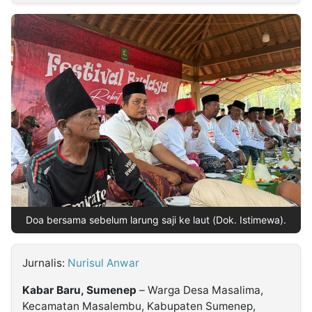
MULTIMEDIA
INDONESIA
Partner
Insight
Suara
Lens
Daily
Jalan
Idealita
Kita
Dinamikapost.com
Radar
Seedbacklink
NTB
Time
IDN
Jogja
Rakyat
News
Notice
Baru
Follow
Kabarbaru
Doa bersama sebelum larung saji ke laut (Dok. Istimewa).
Jurnalis:
Nurisul Anwar
Kabar Baru, Sumenep
– Warga Desa Masalima,
Kecamatan Masalembu, Kabupaten Sumenep,