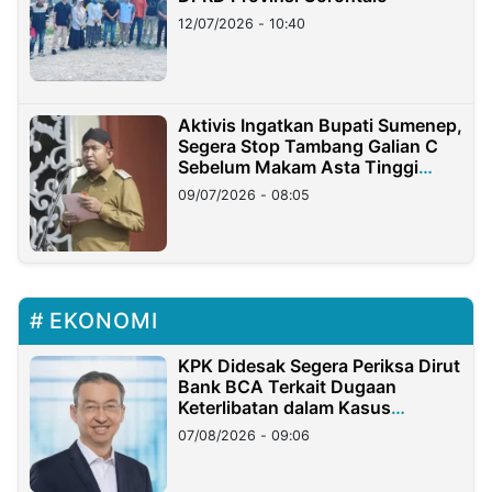
12/07/2026 - 10:40
Aktivis Ingatkan Bupati Sumenep,
Segera Stop Tambang Galian C
Sebelum Makam Asta Tinggi
Longsor
09/07/2026 - 08:05
EKONOMI
KPK Didesak Segera Periksa Dirut
Bank BCA Terkait Dugaan
Keterlibatan dalam Kasus
Hilangnya Dana Nasabah Rp2,58
07/08/2026 - 09:06
Miliar