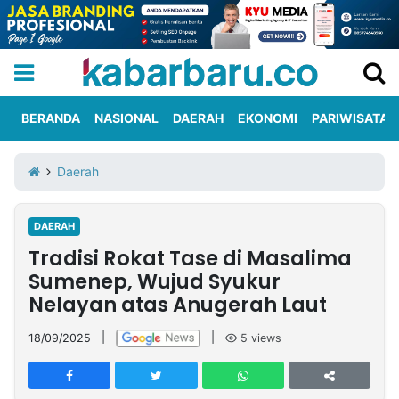
BERANDA
NASIONAL
DAERAH
EKONOMI
PARIWISATA
Informasi
KabarbaruTV
Kirim
Tentang
Daerah
Iklan
Berita
Kami
DAERAH
Berita
Tradisi Rokat Tase di Masalima
Nasional
International
Olahraga
Entertainment
Daerah
Pariwisata
Kuliner
Kolom
Sumenep, Wujud Syukur
Nelayan atas Anugerah Laut
Network
18/09/2025
|
|
5
views
PT
TREETAN