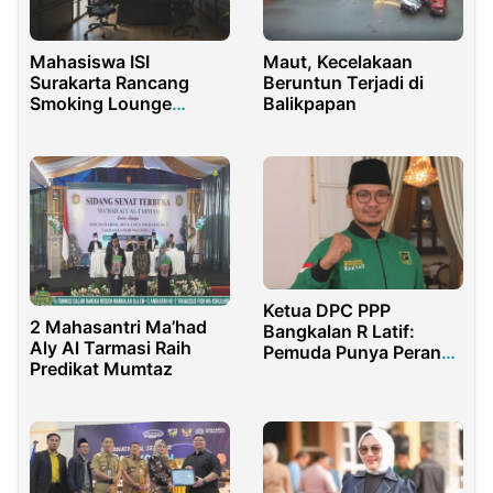
Maut, Kecelakaan
Mahasiswa ISI
Beruntun Terjadi di
Surakarta Rancang
Balikpapan
Smoking Lounge
Modern dan
Multifungsi
Ketua DPC PPP
2 Mahasantri Ma’had
Bangkalan R Latif:
Aly Al Tarmasi Raih
Pemuda Punya Peran
Predikat Mumtaz
Penting Tentukan Arah
Bangsa