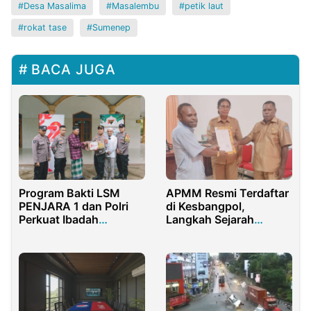
Desa Masalima
Masalembu
petik laut
rokat tase
Sumenep
BACA JUGA
Program Bakti LSM
APMM Resmi Terdaftar
PENJARA 1 dan Polri
di Kesbangpol,
Perkuat Ibadah
Langkah Sejarah
Masyarakat
Pengusaha Muda Moi
Gunungkidul
Menuju Kesejahteraan
dan Profesionalisme