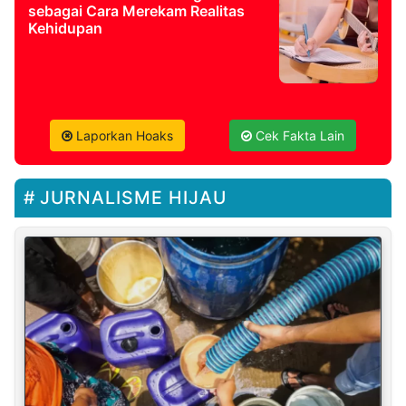
sebagai Cara Merekam Realitas
Kehidupan
Laporkan Hoaks
Cek Fakta Lain
JURNALISME HIJAU