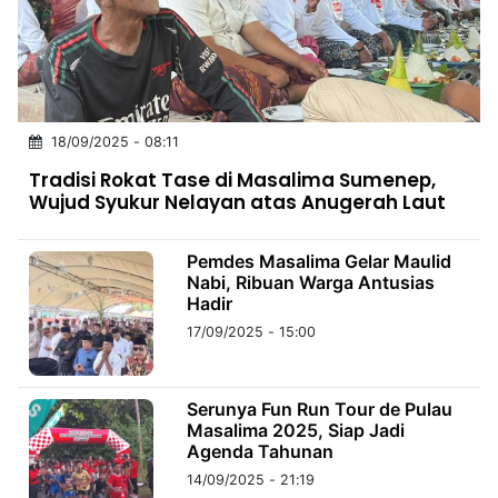
MULTIMEDIA
INDONESIA
Partner
18/09/2025 - 08:11
Insight
Suara
Lens
Daily
Jalan
Idealita
Kita
Radar
Seedbacklink
Tradisi Rokat Tase di Masalima Sumenep,
NTB
Time
IDN
Jogja
Rakyat
News
Notice
Baru
Wujud Syukur Nelayan atas Anugerah Laut
Follow
Kabarbaru
Pemdes Masalima Gelar Maulid
Nabi, Ribuan Warga Antusias
Hadir
17/09/2025 - 15:00
Serunya Fun Run Tour de Pulau
Masalima 2025, Siap Jadi
Agenda Tahunan
14/09/2025 - 21:19