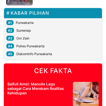
©
KABAR PILIHAN
Kabarbaru.co
-
2026
Purwakarta
Sumenep
PT.
Kabarbaru
Om Zein
Media
Holding
Polres Purwakarta
Diskominfo Purwakarta
CEK FAKTA
Saifull Amzi: Menulis Lagu
sebagai Cara Merekam Realitas
Kehidupan