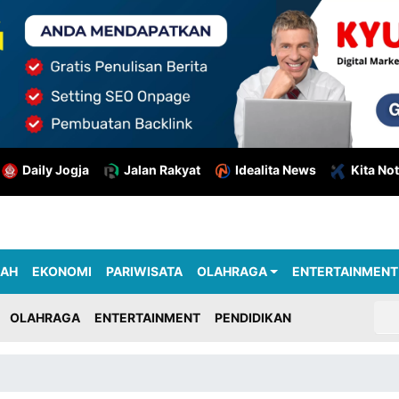
Daily Jogja
Jalan Rakyat
Idealita News
Kita Not
RAH
EKONOMI
PARIWISATA
OLAHRAGA
ENTERTAINMENT
OLAHRAGA
ENTERTAINMENT
PENDIDIKAN