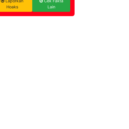
Laporkan
Cek Fakta
Hoaks
Lain