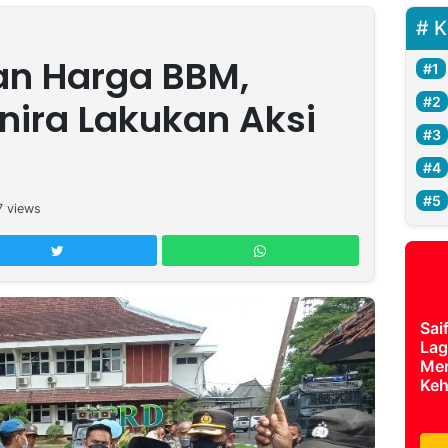
K
an Harga BBM,
ira Lakukan Aksi
7
views
Sai
Lag
Mer
Keh