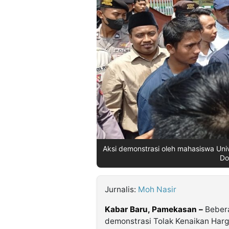
©
Kabarbaru.co
-
2026
PT.
Kabarbaru
Media
Holding
Aksi demonstrasi oleh mahasiswa Un
Do
Jurnalis:
Moh Nasir
Kabar Baru, Pamekasan –
Bebera
demonstrasi Tolak Kenaikan Harg