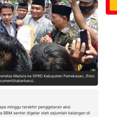
iversitas Madura ke DPRD Kabupaten Pamekasan, (Foto:
cument/kabarbaru)..
pa minggu terakhir penggelaran aksi
a BBM senter digelar oleh sejumlah kalangan di