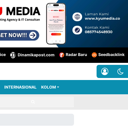
ice
Radar Baru
Seedbacklink
Dinamikapost.com
INTERNASIONAL
KOLOM