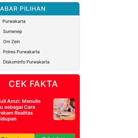
ABAR PILIHAN
Purwakarta
Sumenep
Om Zein
Polres Purwakarta
Diskominfo Purwakarta
CEK FAKTA
full Amzi: Menulis
u sebagai Cara
ekam Realitas
idupan