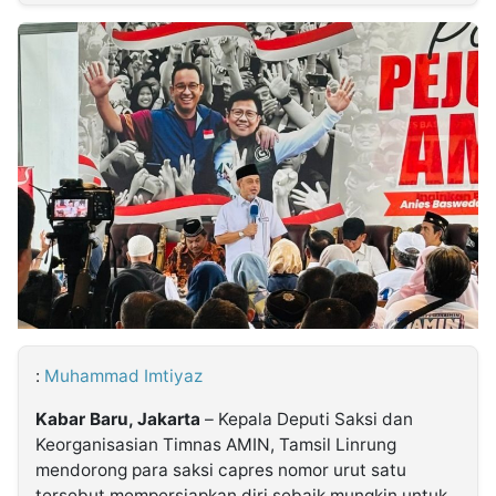
MULTIMEDIA
INDONESIA
Partner
Insight
Suara
Lens
Daily
Jalan
Idealita
Kita
Radar
Seedbacklink
NTB
Time
IDN
Jogja
Rakyat
News
Notice
Baru
Follow
Kabarbaru
:
Muhammad Imtiyaz
Kabar Baru, Jakarta
– Kepala Deputi Saksi dan
Keorganisasian Timnas AMIN, Tamsil Linrung
mendorong para saksi capres nomor urut satu
tersebut mempersiapkan diri sebaik mungkin untuk