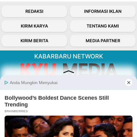
REDAKSI
INFORMASI IKLAN
KIRIM KARYA
TENTANG KAMI
KIRIM BERITA
MEDIA PARTNER
KABARBARU NETWORK
About Our Kabarbaru.co
Kabarbaru.co menyajikan berita aktual dan
inspiratif dari sudut pandang berbaik sangka
serta terverifikasi dari sumber yang tepat.
Follow Kabarbaru