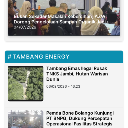
Bukan Sekadar Masalah Kebersihan, AZWI
Dorong Pengelolaan Sampah Organik Jadi
Solusi Krisis Iklim
04/07/2026
TAMBANG ENERGY
Tambang Emas Ilegal Rusak
TNKS Jambi, Hutan Warisan
Dunia
06/08/2026 - 16:23
Pemda Bone Bolango Kunjungi
PT BNPG, Dukung Percepatan
Operasional Fasilitas Strategis