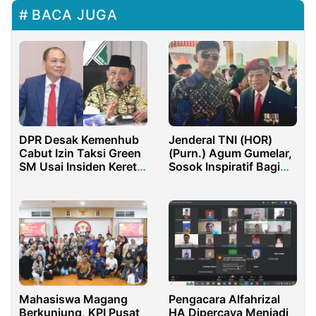
BACA JUGA
DPR Desak Kemenhub
Jenderal TNI (HOR)
Cabut Izin Taksi Green
(Purn.) Agum Gumelar,
SM Usai Insiden Kereta
Sosok Inspiratif Bagi
Api di Bekasi
Generasi Muda
Mahasiswa Magang
Pengacara Alfahrizal
Berkunjung, KPI Pusat
HA Dipercaya Menjadi