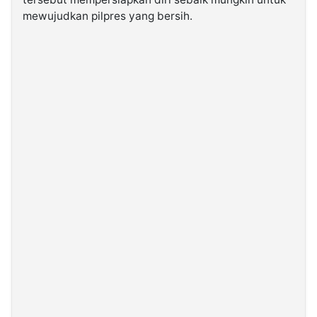
mewujudkan pilpres yang bersih.
©
Kabarbaru.co
-
2026
PT.
Kabarbaru
Media
Holding