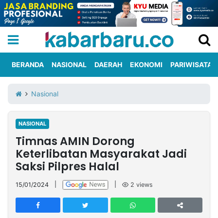
BERANDA
NASIONAL
DAERAH
EKONOMI
PARIWISATA
Informasi
KabarbaruTV
Kirim
Tentang
Nasional
Iklan
Berita
Kami
NASIONAL
Berita
Timnas AMIN Dorong
Nasional
International
Olahraga
Entertainment
Daerah
Pariwisata
Kuliner
Kolom
Keterlibatan Masyarakat Jadi
Saksi Pilpres Halal
Network
15/01/2024
|
|
2
views
PT
TREETAN