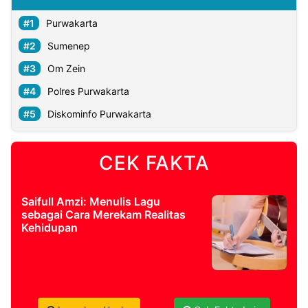
Purwakarta
Sumenep
Om Zein
Polres Purwakarta
Diskominfo Purwakarta
CEK FAKTA
Saifull Amzi: Menulis Lagu
sebagai Cara Merekam Realitas
Kehidupan