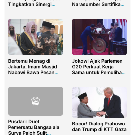
Tingkatkan Sinergi
Narasumber Sertifikasi
Pengawasan Penyiaran
Legal Auditor
Bertemu Menag di
Jokowi Ajak Parlemen
Jakarta, Imam Masjid
G20 Perkuat Kerja
Nabawi Bawa Pesan
Sama untuk Pemulihan
dari Raja Salman
Global
Pusdari: Duet
Bocor! Dialog Prabowo
Pemersatu Bangsa ala
dan Trump di KTT Gaza
Surya Paloh Sulit