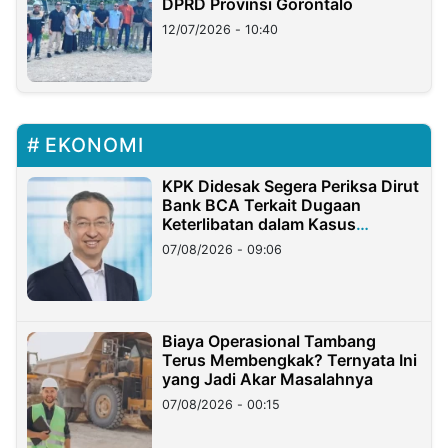
DPRD Provinsi Gorontalo
12/07/2026 - 10:40
EKONOMI
KPK Didesak Segera Periksa Dirut
Bank BCA Terkait Dugaan
Keterlibatan dalam Kasus
Hilangnya Dana Nasabah Rp2,58
07/08/2026 - 09:06
Miliar
Biaya Operasional Tambang
Terus Membengkak? Ternyata Ini
yang Jadi Akar Masalahnya
07/08/2026 - 00:15