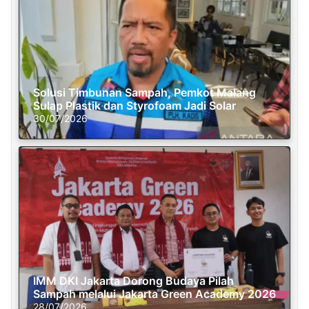
Solusi Timbunan Sampah, Pemkot Malang
Sulap Plastik dan Styrofoam Jadi Solar
30/07/2026
IMM DKI Jakarta Dorong Budaya Pilah
Sampah melalui Jakarta Green Academy 2026
28/07/2026