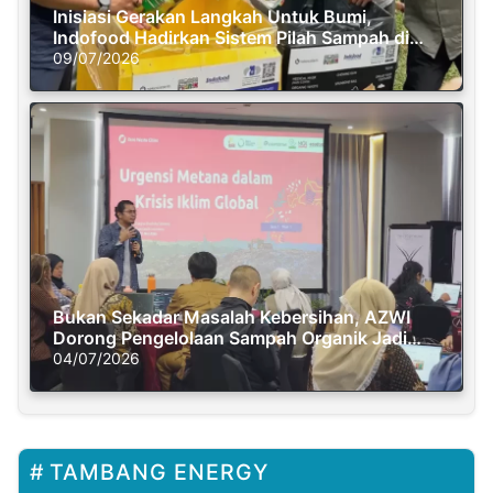
Inisiasi Gerakan Langkah Untuk Bumi,
Indofood Hadirkan Sistem Pilah Sampah di
Semasa Piknik
09/07/2026
Bukan Sekadar Masalah Kebersihan, AZWI
Dorong Pengelolaan Sampah Organik Jadi
Solusi Krisis Iklim
04/07/2026
TAMBANG ENERGY