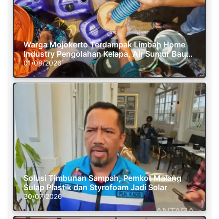
Warga Mojokerto Terdampak Limbah Home
Industry Pengolahan Kelapa, Air Sumur Bau
Busuk
01/08/2026
Solusi Timbunan Sampah, Pemkot Malang
Sulap Plastik dan Styrofoam Jadi Solar
30/07/2026