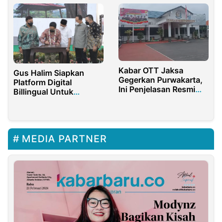
Harus Diperiksa
Kabar OTT Jaksa
Gus Halim Siapkan
Gegerkan Purwakarta,
Platform Digital
Ini Penjelasan Resmi
Billingual Untuk
Kejari
Promosikan Desa
Wisata
MEDIA PARTNER