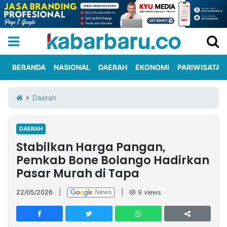
BERANDA
NASIONAL
DAERAH
EKONOMI
PARIWISATA
Informasi
KabarbaruTV
Kirim
Tentang
Daerah
Iklan
Berita
Kami
DAERAH
Berita
Stabilkan Harga Pangan,
Nasional
International
Olahraga
Entertainment
Daerah
Pariwisata
Kuliner
Kolom
Pemkab Bone Bolango Hadirkan
Pasar Murah di Tapa
Network
22/05/2026
|
|
9
views
PT
TREETAN