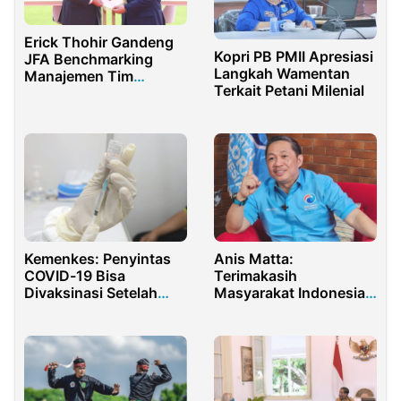
Erick Thohir Gandeng
Kopri PB PMII Apresiasi
JFA Benchmarking
Langkah Wamentan
Manajemen Tim
Terkait Petani Milenial
Nasional Indonesia
Anis Matta:
Kemenkes: Penyintas
Terimakasih
COVID-19 Bisa
Masyarakat Indonesia
Divaksinasi Setelah
Sudah Memilih Partai
Satu Bulan Sembuh
Gelora