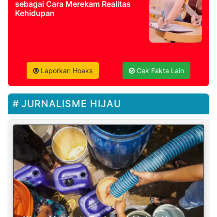
sebagai Cara Merekam Realitas
Kehidupan
Laporkan Hoaks
Cek Fakta Lain
JURNALISME HIJAU