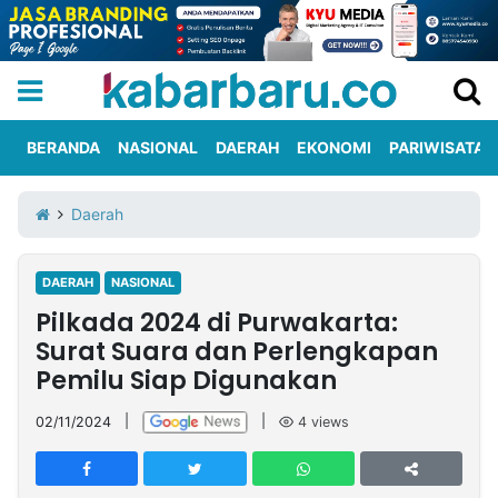
BERANDA
NASIONAL
DAERAH
EKONOMI
PARIWISATA
Informasi
KabarbaruTV
Kirim
Tentang
Daerah
Iklan
Berita
Kami
DAERAH
NASIONAL
Berita
Pilkada 2024 di Purwakarta:
Nasional
International
Olahraga
Entertainment
Daerah
Pariwisata
Kuliner
Kolom
Surat Suara dan Perlengkapan
Pemilu Siap Digunakan
Network
02/11/2024
|
|
4
views
PT
TREETAN