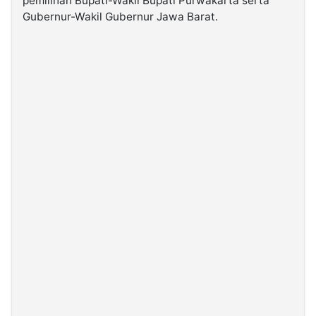
pemilihan Bupati-Wakil Bupati Purwakarta serta
Gubernur-Wakil Gubernur Jawa Barat.
©
Kabarbaru.co
-
2026
PT.
Kabarbaru
Media
Holding