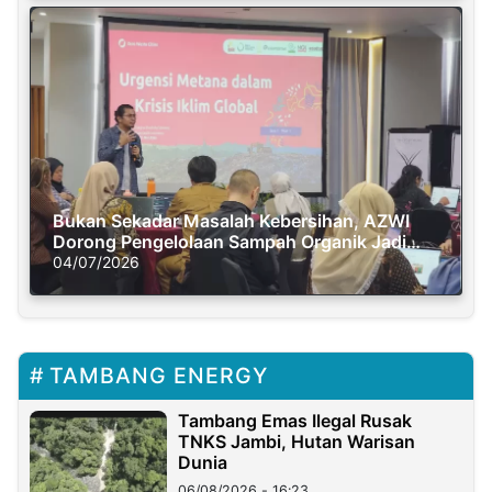
Bukan Sekadar Masalah Kebersihan, AZWI
Dorong Pengelolaan Sampah Organik Jadi
Solusi Krisis Iklim
04/07/2026
TAMBANG ENERGY
Tambang Emas Ilegal Rusak
TNKS Jambi, Hutan Warisan
Dunia
06/08/2026 - 16:23