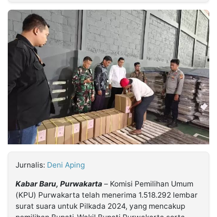
MULTIMEDIA
INDONESIA
Partner
Insight
Suara
Lens
Daily
Jalan
Idealita
Kita
Radar
Seedbacklink
NTB
Time
IDN
Jogja
Rakyat
News
Notice
Baru
Follow
Kabarbaru
Jurnalis:
Deni Aping
Kabar Baru, Purwakarta
– Komisi Pemilihan Umum
(KPU) Purwakarta telah menerima 1.518.292 lembar
surat suara untuk Pilkada 2024, yang mencakup