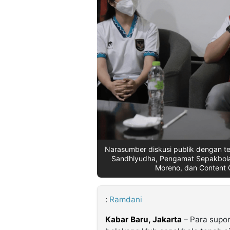
©
Kabarbaru.co
-
2026
PT.
Kabarbaru
Media
Holding
Narasumber diskusi publik dengan tem
Sandhiyudha, Pengamat Sepakbola N
Moreno, dan Content C
:
Ramdani
Kabar Baru, Jakarta
– Para supo