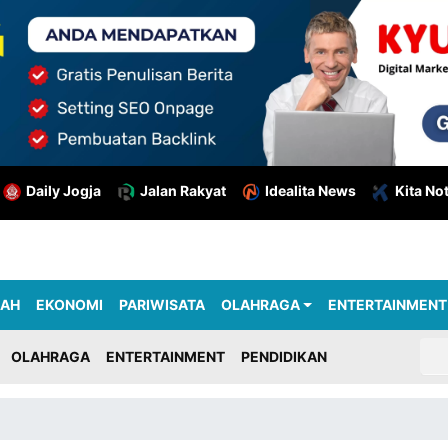
Daily Jogja
Jalan Rakyat
Idealita News
Kita No
RAH
EKONOMI
PARIWISATA
OLAHRAGA
ENTERTAINMENT
OLAHRAGA
ENTERTAINMENT
PENDIDIKAN