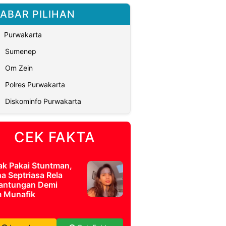
ABAR PILIHAN
Purwakarta
Sumenep
Om Zein
Polres Purwakarta
Diskominfo Purwakarta
CEK FAKTA
ak Pakai Stuntman,
a Septriasa Rela
antungan Demi
m Munafik