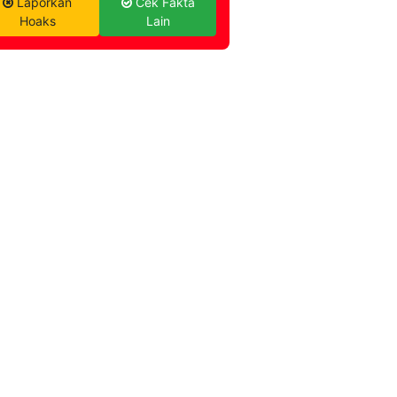
Laporkan
Cek Fakta
Hoaks
Lain