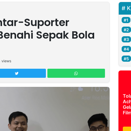
K
ntar-Suporter
Benahi Sepak Bola
4
views
Tol
Ach
Gel
Fil