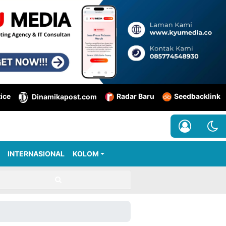
tice
Radar Baru
Seedbacklink
Dinamikapost.com
INTERNASIONAL
KOLOM