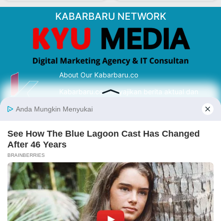
KABARBARU NETWORK
About Our Kabarbaru.co
Kabarbaru.co menyajikan berita aktual dan
inspiratif dari sudut pandang berbaik sangka
serta terverifikasi dari sumber yang tepat.
Follow Kabarbaru
Kabarbaru.co