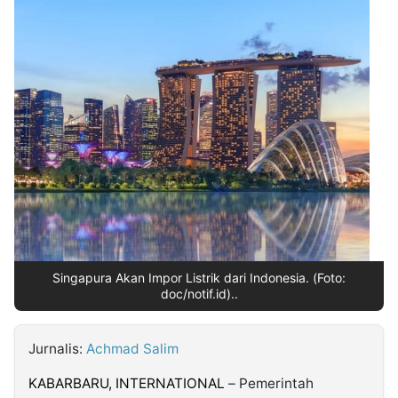
MULTIMEDIA
INDONESIA
Partner
Insight
Suara
Lens
Daily
Jalan
Idealita
Kita
Radar
Seedbacklink
NTB
Time
IDN
Jogja
Rakyat
News
Notice
Baru
Follow
Kabarbaru
Singapura Akan Impor Listrik dari Indonesia. (Foto:
doc/notif.id)..
Jurnalis:
Achmad Salim
KABARBARU,
INTERNATIONAL
– Pemerintah