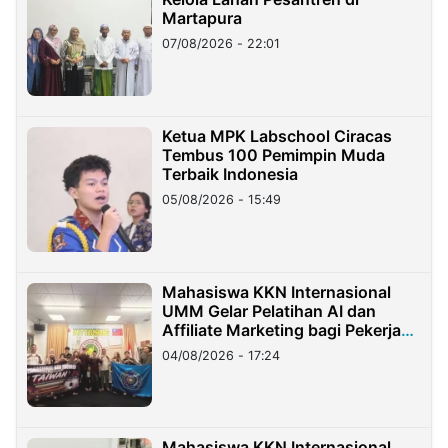
Martapura
07/08/2026 - 22:01
Ketua MPK Labschool Ciracas
Tembus 100 Pemimpin Muda
Terbaik Indonesia
05/08/2026 - 15:49
Mahasiswa KKN Internasional
UMM Gelar Pelatihan AI dan
Affiliate Marketing bagi Pekerja
Migran Indonesia di Taiwan
04/08/2026 - 17:24
Mahasiswa KKN Internasional