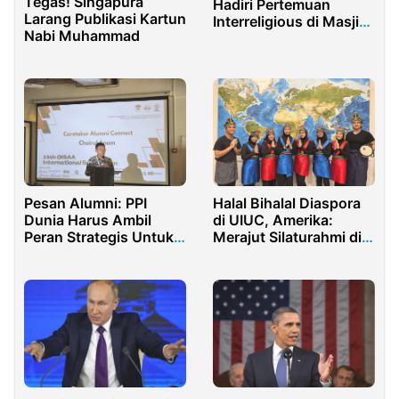
Tegas! Singapura
Hadiri Pertemuan
Larang Publikasi Kartun
Interreligious di Masjid
Nabi Muhammad
Istiqlal Jakarta
Pesan Alumni: PPI
Halal Bihalal Diaspora
Dunia Harus Ambil
di UIUC, Amerika:
Peran Strategis Untuk
Merajut Silaturahmi di
Bangsa
Tanah Paman Sam