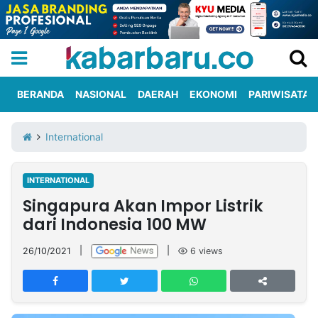
BERANDA
NASIONAL
DAERAH
EKONOMI
PARIWISATA
Informasi
KabarbaruTV
Kirim
Tentang
International
Iklan
Berita
Kami
INTERNATIONAL
Berita
Singapura Akan Impor Listrik
Nasional
International
Olahraga
Entertainment
Daerah
Pariwisata
Kuliner
Kolom
dari Indonesia 100 MW
26/10/2021
|
|
6
views
Network
PT
TREETAN