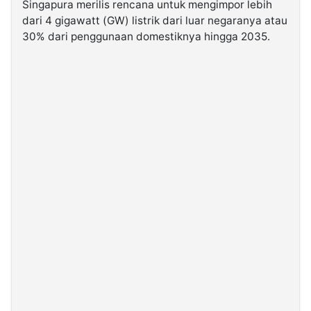
Singapura merilis rencana untuk mengimpor lebih
dari 4 gigawatt (GW) listrik dari luar negaranya atau
©
30% dari penggunaan domestiknya hingga 2035.
Kabarbaru.co
-
2026
PT.
Kabarbaru
Media
Holding