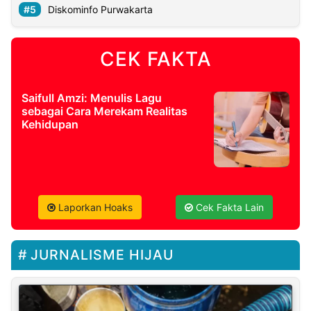
Diskominfo Purwakarta
CEK FAKTA
Saifull Amzi: Menulis Lagu
sebagai Cara Merekam Realitas
Kehidupan
Laporkan Hoaks
Cek Fakta Lain
JURNALISME HIJAU