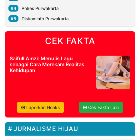
Polres Purwakarta
Diskominfo Purwakarta
CEK FAKTA
Saifull Amzi: Menulis Lagu
sebagai Cara Merekam Realitas
Kehidupan
Laporkan Hoaks
Cek Fakta Lain
JURNALISME HIJAU