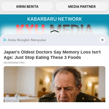
KIRIM BERITA
MEDIA PARTNER
KABARBARU NETWORK
About Our Kabarbaru.co
Kabarbaru.co menyajikan berita aktual dan
inspiratif dari sudut pandang berbaik sangka
serta terverifikasi dari sumber yang tepat.
Follow Kabarbaru