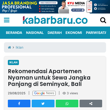
BERANDA
NASIONAL
DAERAH
EKONOMI
PARIWISATA
Informasi
KabarbaruTV
Kirim
Tentang
Iklan
Iklan
Berita
Kami
IKLAN
Berita
Rekomendasi Apartemen
Nasional
International
Olahraga
Entertainment
Daerah
Pariwisata
Kuliner
Kolom
Nyaman untuk Sewa Jangka
Panjang di Seminyak, Bali
Network
29/08/2025
|
|
3
views
PT
TREETAN