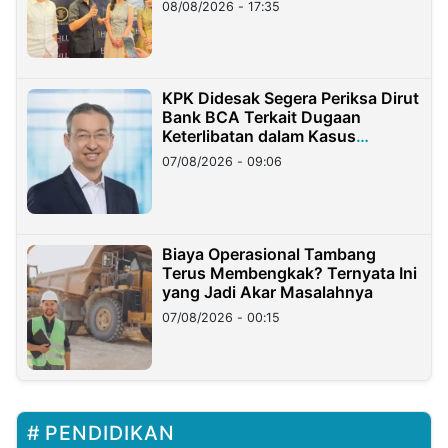
08/08/2026 - 17:35
KPK Didesak Segera Periksa Dirut
Bank BCA Terkait Dugaan
Keterlibatan dalam Kasus
Hilangnya Dana Nasabah Rp2,58
07/08/2026 - 09:06
Miliar
Biaya Operasional Tambang
Terus Membengkak? Ternyata Ini
yang Jadi Akar Masalahnya
07/08/2026 - 00:15
PENDIDIKAN