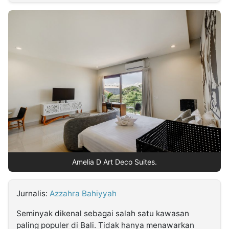
MULTIMEDIA
INDONESIA
Partner
Insight
Suara
Lens
Daily
Jalan
Idealita
Kita
Dinamikapost.com
Radar
Seedbacklink
NTB
Time
IDN
Jogja
Rakyat
News
Notice
Baru
Follow
Kabarbaru
Amelia D Art Deco Suites.
Jurnalis:
Azzahra Bahiyyah
Seminyak dikenal sebagai salah satu kawasan
paling populer di Bali. Tidak hanya menawarkan