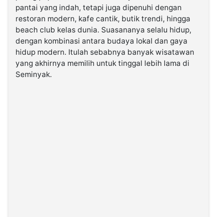
pantai yang indah, tetapi juga dipenuhi dengan
restoran modern, kafe cantik, butik trendi, hingga
©
beach club kelas dunia. Suasananya selalu hidup,
Kabarbaru.co
-
dengan kombinasi antara budaya lokal dan gaya
2026
hidup modern. Itulah sebabnya banyak wisatawan
yang akhirnya memilih untuk tinggal lebih lama di
PT.
Seminyak.
Kabarbaru
Media
Holding