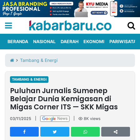
BERANDA
NASIONAL
DAERAH
EKONOMI
PARIWISATA
Informasi
KabarbaruTV
Kirim
Tentang
Tambang & Energi
Iklan
Berita
Kami
TAMBANG & ENERGI
Berita
Puluhan Jurnalis Sumenep
Nasional
International
Olahraga
Entertainment
Daerah
Pariwisata
Kuliner
Kolom
Belajar Dunia Kemigasan di
Migas Corner ITS — SKK Migas
Network
03/11/2025
|
|
8K
views
PT
TREETAN