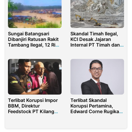
Sungai Batangsari
Skandal Timah Ilegal,
Dibanjiri Ratusan Rakit
KCI Desak Jajaran
Tambang Ilegal, 12 Ribu
Internal PT Timah dan
Hektare Hutan Tebo
PT MSP Ikut Diperiksa
Rusak Parah
Terlibat Korupsi Impor
Terlibat Skandal
BBM, Direktur
Korupsi Pertamina,
Feedstock PT Kilang
Edward Corne Rugikan
Pertamina Resmi
Negara Ratusan Triliun
Ditahan