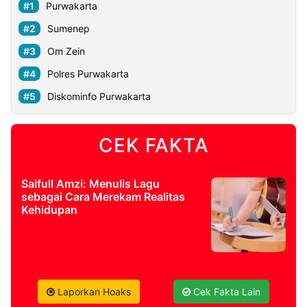
Purwakarta
Sumenep
Om Zein
Polres Purwakarta
Diskominfo Purwakarta
CEK FAKTA
Saifull Amzi: Menulis Lagu
sebagai Cara Merekam Realitas
Kehidupan
Laporkan Hoaks
Cek Fakta Lain