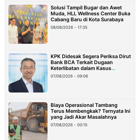
Solusi Tampil Bugar dan Awet
Muda, HLL Wellness Center Buka
Cabang Baru di Kota Surabaya
08/08/2026 - 17:35
KPK Didesak Segera Periksa Dirut
Bank BCA Terkait Dugaan
Keterlibatan dalam Kasus
Hilangnya Dana Nasabah Rp2,58
07/08/2026 - 09:06
Miliar
Biaya Operasional Tambang
Terus Membengkak? Ternyata Ini
yang Jadi Akar Masalahnya
07/08/2026 - 00:15