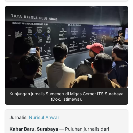
MULTIMEDIA
INDONESIA
Partner
Insight
Suara
Lens
Daily
Jalan
Idealita
Kita
Dinamikapost.com
Radar
Seedbacklink
NTB
Time
IDN
Jogja
Rakyat
News
Notice
Baru
Follow
Kabarbaru
Kunjungan jurnalis Sumenep di Migas Corner ITS Surabaya
(Dok. Istimewa).
Jurnalis:
Nurisul Anwar
Kabar Baru, Surabaya
— Puluhan jurnalis dari