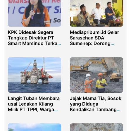
KPK Didesak Segera
Mediapribumi.id Gelar
Tangkap Direktur PT
Sarasehan SDA
Smart Marsindo Terkait
Sumenep: Dorong
Dugaan Suap Izin
Pengelolaan
Tambang
Berkelanjutan
Langit Tuban Membara
Jejak Mama Tia, Sosok
usai Ledakan Kilang
yang Diduga
Milik PT TPPI, Warga
Kendalikan Tambang
Panik dan Mengungsi
Emas Ilegal di Toheahu