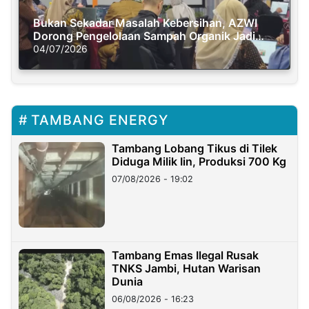
Bukan Sekadar Masalah Kebersihan, AZWI
Dorong Pengelolaan Sampah Organik Jadi
Solusi Krisis Iklim
04/07/2026
TAMBANG ENERGY
Tambang Lobang Tikus di Tilek
Diduga Milik Iin, Produksi 700 Kg
07/08/2026 - 19:02
Tambang Emas Ilegal Rusak
TNKS Jambi, Hutan Warisan
Dunia
06/08/2026 - 16:23