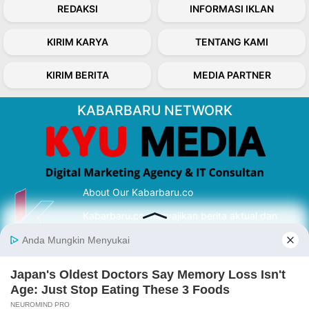
REDAKSI
INFORMASI IKLAN
KIRIM KARYA
TENTANG KAMI
KIRIM BERITA
MEDIA PARTNER
KABARBARU NETWORK
About Our Kabarbaru.co
Kabarbaru.co menyajikan berita aktual dan
inspiratif dari sudut pandang berbaik sangka
serta terverifikasi dari sumber yang tepat.
Follow Kabarbaru