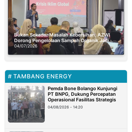
Bukan Sekadar Masalah Kebersihan, AZWI
Dorong Pengelolaan Sampah Organik Jadi
Solusi Krisis Iklim
04/07/2026
TAMBANG ENERGY
Pemda Bone Bolango Kunjungi
PT BNPG, Dukung Percepatan
Operasional Fasilitas Strategis
04/08/2026 - 14:20