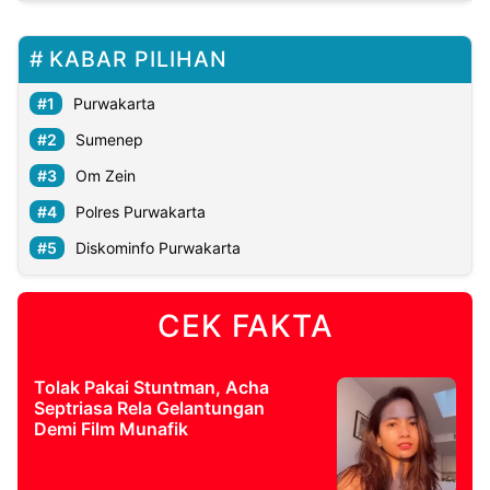
KABAR PILIHAN
Purwakarta
Sumenep
Om Zein
Polres Purwakarta
Diskominfo Purwakarta
CEK FAKTA
Tolak Pakai Stuntman, Acha
Septriasa Rela Gelantungan
Demi Film Munafik