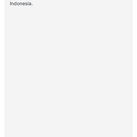
Indonesia.
©
Kabarbaru.co
-
2026
PT.
Kabarbaru
Media
Holding