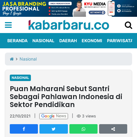
BERANDA
NASIONAL
DAERAH
EKONOMI
PARIWISATA
Informasi
KabarbaruTV
Kirim
Tentang
Nasional
Iklan
Berita
Kami
NASIONAL
Berita
Puan Maharani Sebut Santri
Nasional
International
Olahraga
Entertainment
Daerah
Pariwisata
Kuliner
Kolom
Sebagai Pahlawan Indonesia di
Sektor Pendidikan
Network
22/10/2021
|
|
3
views
PT
TREETAN