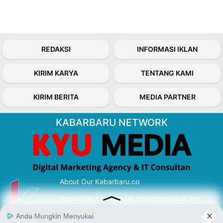
REDAKSI
INFORMASI IKLAN
KIRIM KARYA
TENTANG KAMI
KIRIM BERITA
MEDIA PARTNER
KABARBARU NETWORK
About Our Kabarbaru.co
Kabarbaru.co menyajikan berita aktual dan
inspiratif dari sudut pandang berbaik sangka
serta terverifikasi dari sumber yang tepat.