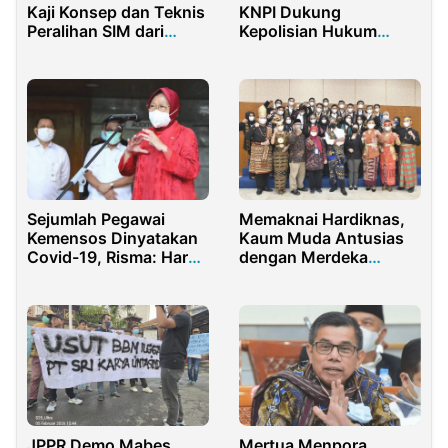
Kaji Konsep dan Teknis
KNPI Dukung
Peralihan SIM dari
Kepolisian Hukum
Kepolisian
Berat Pelaku Kekerasan
Seksual
Sejumlah Pegawai
Memaknai Hardiknas,
Kemensos Dinyatakan
Kaum Muda Antusias
Covid-19, Risma: Harus
dengan Merdeka
Karantina!
Belajar
JPPR Demo Mabes
Mertua Menpora