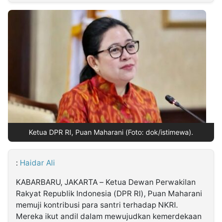
MULTIMEDIA
INDONESIA
Partner
Insight
Suara
Lens
Daily
Jalan
Idealita
Kita
Dinamikapost.com
Radar
Seedbacklink
NTB
Time
IDN
Jogja
Rakyat
News
Notice
Baru
Follow
Kabarbaru
Ketua DPR RI, Puan Maharani (Foto: dok/istimewa).
:
Haidar Ali
KABARBARU, JAKARTA – Ketua Dewan Perwakilan
Rakyat Republik Indonesia (DPR RI), Puan Maharani
memuji kontribusi para santri terhadap NKRI.
Mereka ikut andil dalam mewujudkan kemerdekaan