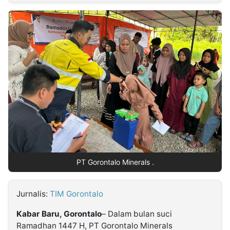
MULTIMEDIA
INDONESIA
Partner
Insight
Suara
Lens
Daily
Jalan
Idealita
Kita
Dinamikapost.com
Radar
Seedbacklink
NTB
Time
IDN
Jogja
Rakyat
News
Notice
Baru
Follow
Kabarbaru
PT Gorontalo Minerals .
Jurnalis:
TIM Gorontalo
Kabar Baru, Gorontalo
– Dalam bulan suci
Ramadhan 1447 H, PT Gorontalo Minerals