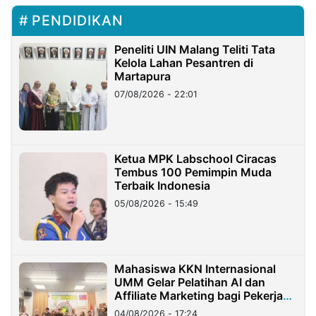
PENDIDIKAN
Peneliti UIN Malang Teliti Tata
Kelola Lahan Pesantren di
Martapura
07/08/2026 - 22:01
Ketua MPK Labschool Ciracas
Tembus 100 Pemimpin Muda
Terbaik Indonesia
05/08/2026 - 15:49
Mahasiswa KKN Internasional
UMM Gelar Pelatihan AI dan
Affiliate Marketing bagi Pekerja
Migran Indonesia di Taiwan
04/08/2026 - 17:24