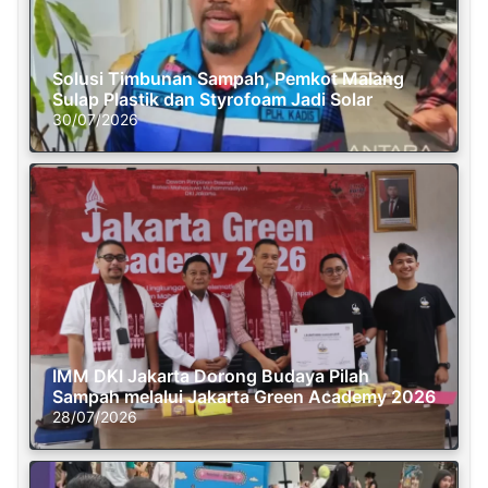
Solusi Timbunan Sampah, Pemkot Malang
Sulap Plastik dan Styrofoam Jadi Solar
30/07/2026
IMM DKI Jakarta Dorong Budaya Pilah
Sampah melalui Jakarta Green Academy 2026
28/07/2026