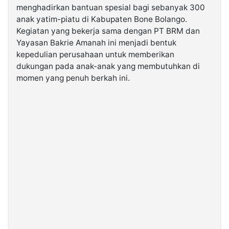
menghadirkan bantuan spesial bagi sebanyak 300
anak yatim-piatu di Kabupaten Bone Bolango.
©
Kegiatan yang bekerja sama dengan PT BRM dan
Kabarbaru.co
-
Yayasan Bakrie Amanah ini menjadi bentuk
2026
kepedulian perusahaan untuk memberikan
dukungan pada anak-anak yang membutuhkan di
PT.
momen yang penuh berkah ini.
Kabarbaru
Media
Holding