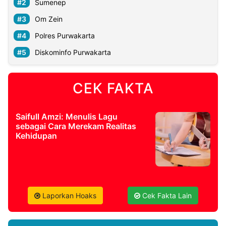
Sumenep
Om Zein
Polres Purwakarta
Diskominfo Purwakarta
CEK FAKTA
Saifull Amzi: Menulis Lagu
sebagai Cara Merekam Realitas
Kehidupan
Laporkan Hoaks
Cek Fakta Lain