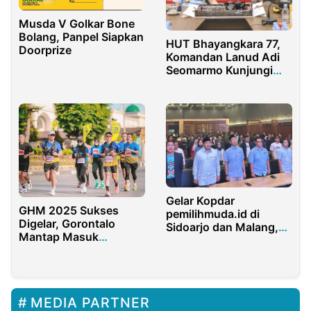
Musda V Golkar Bone
Bolang, Panpel Siapkan
HUT Bhayangkara 77,
Doorprize
Komandan Lanud Adi
Seomarmo Kunjungi
Polres Boyolali
Gelar Kopdar
GHM 2025 Sukses
pemilihmuda.id di
Digelar, Gorontalo
Sidoarjo dan Malang,
Mantap Masuk
Komandan TKN Fanta
Kalender Event
Pastikan Politik Gemoy
Nasional
Bukan Sekadar Slogan
MEDIA PARTNER