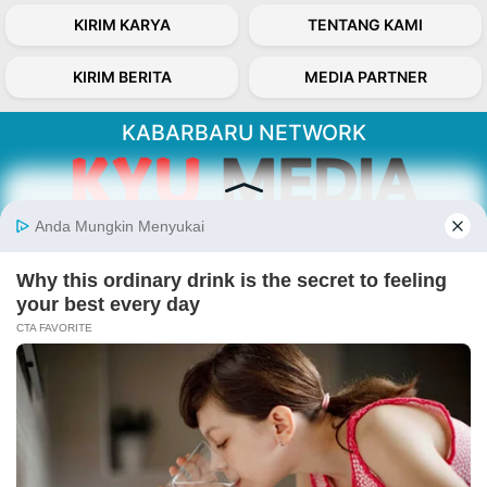
KIRIM KARYA
TENTANG KAMI
KIRIM BERITA
MEDIA PARTNER
KABARBARU NETWORK
About Our Kabarbaru.co
Kabarbaru.co menyajikan berita aktual dan
inspiratif dari sudut pandang berbaik sangka
serta terverifikasi dari sumber yang tepat.
Follow Kabarbaru