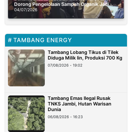
Dorong Pengelolaan Sampah Organik Jadi
Solusi Krisis Iklim
04/07/2026
TAMBANG ENERGY
Tambang Lobang Tikus di Tilek
Diduga Milik Iin, Produksi 700 Kg
07/08/2026 - 19:02
Tambang Emas Ilegal Rusak
TNKS Jambi, Hutan Warisan
Dunia
06/08/2026 - 16:23