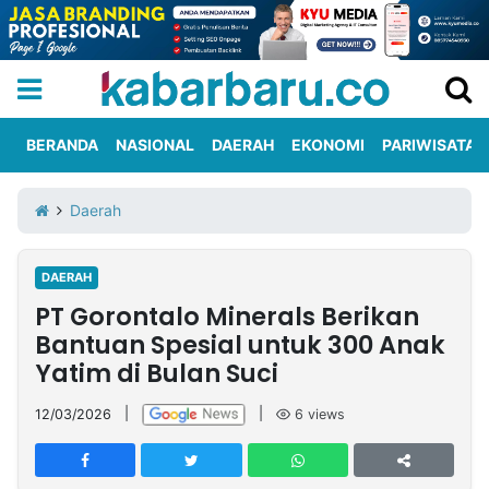
BERANDA
NASIONAL
DAERAH
EKONOMI
PARIWISATA
Informasi
KabarbaruTV
Kirim
Tentang
Daerah
Iklan
Berita
Kami
DAERAH
Berita
PT Gorontalo Minerals Berikan
Nasional
International
Olahraga
Entertainment
Daerah
Pariwisata
Kuliner
Kolom
Bantuan Spesial untuk 300 Anak
Yatim di Bulan Suci
Network
12/03/2026
|
|
6
views
PT
TREETAN