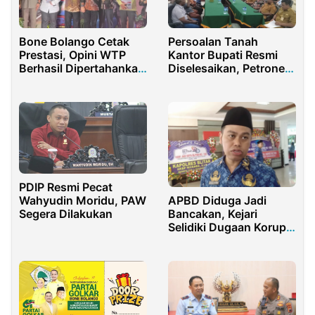
Bone Bolango Cetak
Persoalan Tanah
Prestasi, Opini WTP
Kantor Bupati Resmi
Berhasil Dipertahankan
Diselesaikan, Petronela
13 Kali
Krenak Ajak Bersatu
Bangun Sorong Selatan
PDIP Resmi Pecat
Wahyudin Moridu, PAW
APBD Diduga Jadi
Segera Dilakukan
Bancakan, Kejari
Selidiki Dugaan Korupsi
Pemkot Blitar