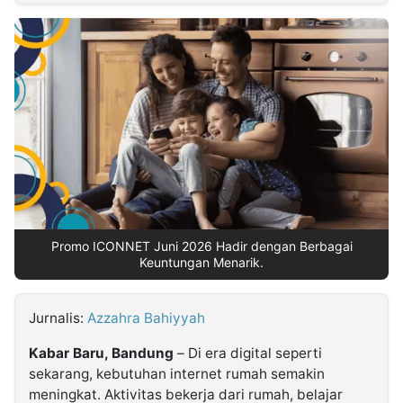
MULTIMEDIA
INDONESIA
Partner
Insight
Suara
Lens
Daily
Jalan
Idealita
Kita
Dinamikapost.com
Radar
Seedbacklink
NTB
Time
IDN
Jogja
Rakyat
News
Notice
Baru
Follow
Kabarbaru
Promo ICONNET Juni 2026 Hadir dengan Berbagai
Keuntungan Menarik.
Jurnalis:
Azzahra Bahiyyah
Kabar Baru, Bandung
– Di era digital seperti
sekarang, kebutuhan internet rumah semakin
meningkat. Aktivitas bekerja dari rumah, belajar