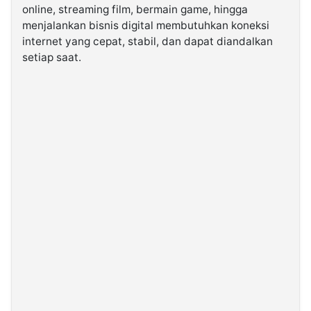
online, streaming film, bermain game, hingga
menjalankan bisnis digital membutuhkan koneksi
©
internet yang cepat, stabil, dan dapat diandalkan
Kabarbaru.co
-
setiap saat.
2026
PT.
Kabarbaru
Media
Holding