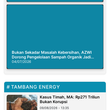
Bukan Sekadar Masalah Kebersihan, AZWI
Dorong Pengelolaan Sampah Organik Jadi
Solusi Krisis Iklim
04/07/2026
TAMBANG ENERGY
Kasus Timah, MA: Rp271 Triliun
Bukan Korupsi
09/08/2026 - 13:35