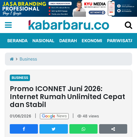
BERANDA
NASIONAL
DAERAH
EKONOMI
PARIWISATA
Informasi
KabarbaruTV
Kirim
Tentang
Business
Iklan
Berita
Kami
BUSINESS
Berita
Promo ICONNET Juni 2026:
Nasional
International
Olahraga
Entertainment
Daerah
Pariwisata
Kuliner
Kolom
Internet Rumah Unlimited Cepat
dan Stabil
Network
01/06/2026
|
|
48
views
PT
TREETAN