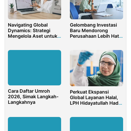
Navigating Global
Gelombang Investasi
Dynamics: Strategi
Baru Mendorong
Mengelola Aset untuk
Perusahaan Lebih Hati-
Wealth Growth
Hati Menyusun Strategi
Cara Daftar Umroh
Perkuat Ekspansi
2026, Simak Langkah-
Global Layanan Halal,
Langkahnya
LPH Hidayatullah Hadir
di 34 Provinsi dan Luar
Negeri