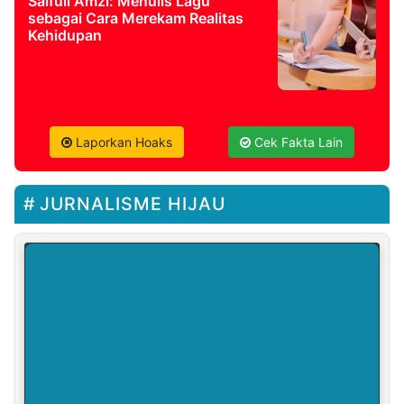
Saifull Amzi: Menulis Lagu
sebagai Cara Merekam Realitas
Kehidupan
Laporkan Hoaks
Cek Fakta Lain
JURNALISME HIJAU