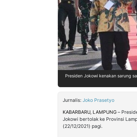
©
Kabarbaru.co
-
2026
PT.
Kabarbaru
Media
Holding
Presiden Jokowi kenakan sarung s
Jurnalis:
Joko Prasetyo
KABARBARU, LAMPUNG
– Presid
Jokowi bertolak ke Provinsi Lam
(22/12/2021) pagi.