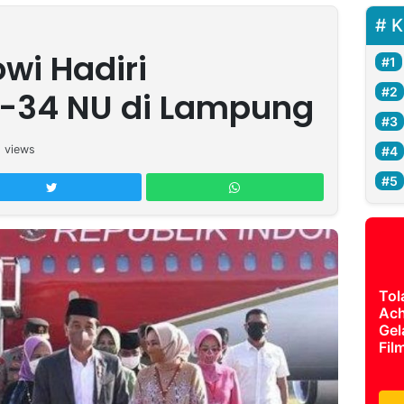
K
wi Hadiri
-34 NU di Lampung
6
views
Tol
Ach
Gel
Fil