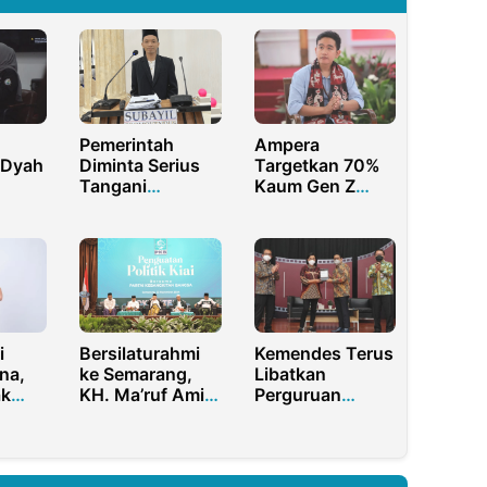
Pemerintah
Ampera
 Dyah
Diminta Serius
Targetkan 70%
Tangani
Kaum Gen Z
lis
Pendidikan
Banten Memilih
im
Nonformal,
Prabowo-
er
Begini Kata
Gibran
Doktor Muda
dari Lombok
i
Bersilaturahmi
Kemendes Terus
na,
ke Semarang,
Libatkan
ak
KH. Ma’ruf Amin
Perguruan
HMI
Serukan
Tinggi untuk
ndur
Penguatan
Pemberdayaan
Politik Kiai
Masyarakat
Desa