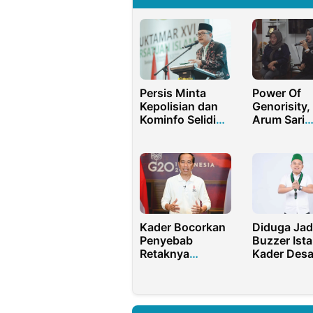
Persis Minta
Power Of
Kepolisian dan
Genorisity,
Kominfo Selidiki
Arum Sari
Akun Youtube
Dorong Fina
Sunnah Nabi
Duta Marit
Miliki Mann
Mumpuni
Kader Bocorkan
Diduga Jad
Penyebab
Buzzer Ista
Retaknya
Kader Des
Hubungan
Sekjen PB 
Presiden Jokowi
Segera Mu
dan PDIP