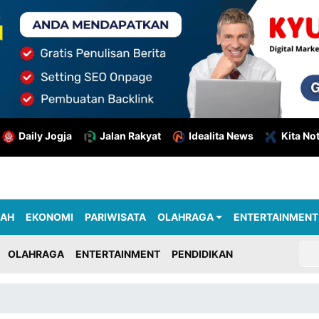
Daily Jogja
Jalan Rakyat
Idealita News
Kita No
RAH
EKONOMI
PARIWISATA
OLAHRAGA
ENTERTAINMENT
OLAHRAGA
ENTERTAINMENT
PENDIDIKAN