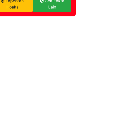
Laporkan
Cek Fakta
Hoaks
Lain