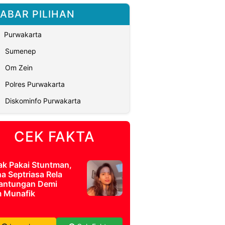
ABAR PILIHAN
Purwakarta
Sumenep
Om Zein
Polres Purwakarta
Diskominfo Purwakarta
CEK FAKTA
ak Pakai Stuntman,
a Septriasa Rela
antungan Demi
m Munafik