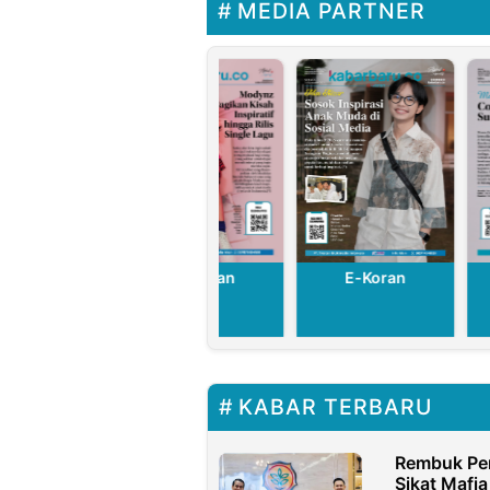
MEDIA PARTNER
E-Koran
E-Koran
E-Koran
KABAR TERBARU
Rembuk Pe
Sikat Mafia