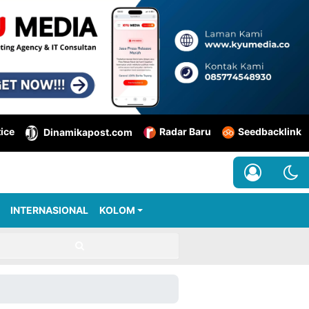
tice
Radar Baru
Seedbacklink
Dinamikapost.com
INTERNASIONAL
KOLOM