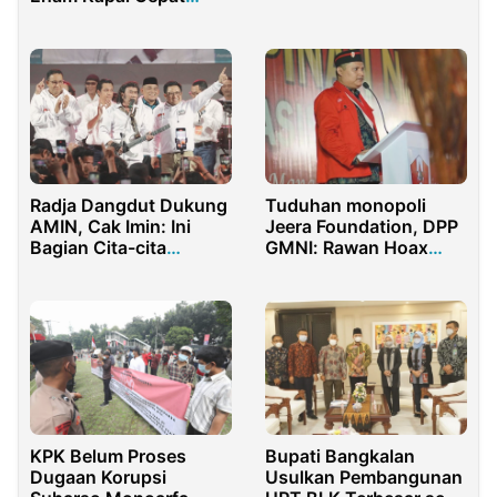
Konten Horor
untuk Masyarakat
Papua
Radja Dangdut Dukung
Tuduhan monopoli
AMIN, Cak Imin: Ini
Jeera Foundation, DPP
Bagian Cita-cita
GMNI: Rawan Hoax
Perubahan Beliau
Tahun Politik
Bupati Bangkalan
KPK Belum Proses
Usulkan Pembangunan
Dugaan Korupsi