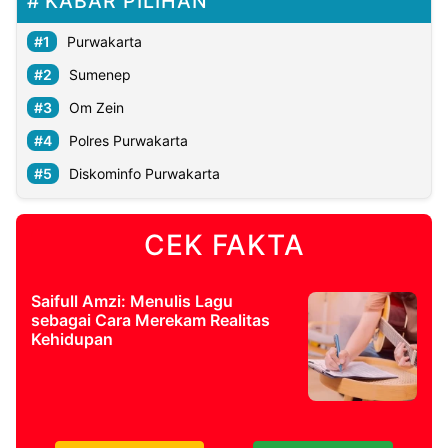
KABAR PILIHAN
Purwakarta
Sumenep
Om Zein
Polres Purwakarta
Diskominfo Purwakarta
CEK FAKTA
Saifull Amzi: Menulis Lagu
sebagai Cara Merekam Realitas
Kehidupan