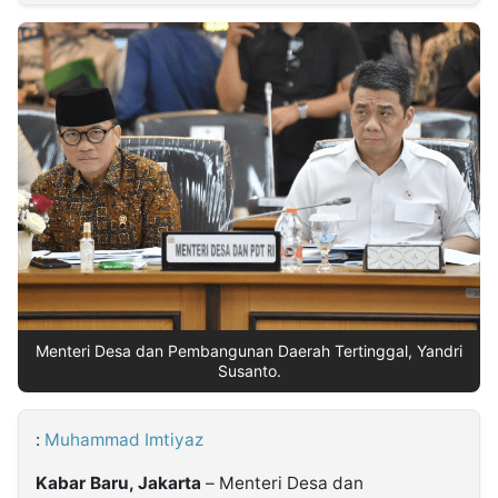
MULTIMEDIA
INDONESIA
Partner
Insight
Suara
Lens
Daily
Jalan
Idealita
Kita
Dinamikapost.com
Radar
Seedbacklink
NTB
Time
IDN
Jogja
Rakyat
News
Notice
Baru
Follow
Kabarbaru
Menteri Desa dan Pembangunan Daerah Tertinggal, Yandri
Susanto.
:
Muhammad Imtiyaz
Kabar Baru, Jakarta
– Menteri Desa dan