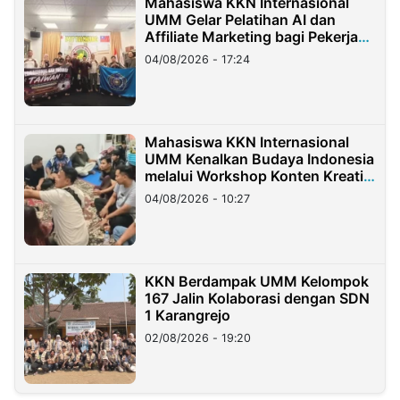
Mahasiswa KKN Internasional
UMM Gelar Pelatihan AI dan
Affiliate Marketing bagi Pekerja
Migran Indonesia di Taiwan
04/08/2026 - 17:24
Mahasiswa KKN Internasional
UMM Kenalkan Budaya Indonesia
melalui Workshop Konten Kreatif
di Taiwan
04/08/2026 - 10:27
KKN Berdampak UMM Kelompok
167 Jalin Kolaborasi dengan SDN
1 Karangrejo
02/08/2026 - 19:20