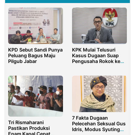
KPD Sebut Sandi Punya
KPK Mulai Telusuri
Peluang Bagus Maju
Kasus Dugaan Suap
Pilgub Jabar
Pengusaha Rokok ke
Pejabat Bea Cukai
7 Fakta Dugaan
Tri Rismaharani
Pelecehan Seksual Gus
Pastikan Produksi
Idris, Modus Syuting
Enam Kapal Cepat