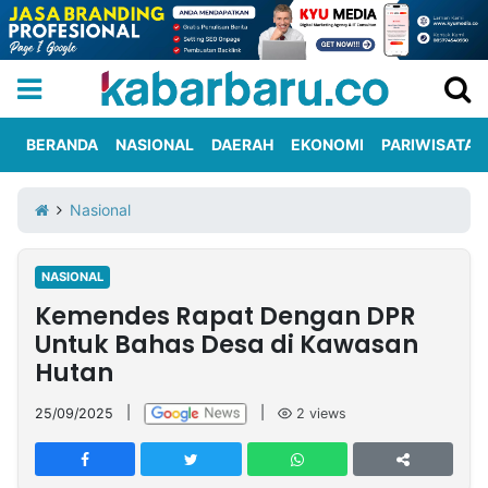
BERANDA
NASIONAL
DAERAH
EKONOMI
PARIWISATA
Informasi
KabarbaruTV
Kirim
Tentang
Nasional
Iklan
Berita
Kami
NASIONAL
Berita
Kemendes Rapat Dengan DPR
Nasional
International
Olahraga
Entertainment
Daerah
Pariwisata
Kuliner
Kolom
Untuk Bahas Desa di Kawasan
Hutan
Network
25/09/2025
|
|
2
views
PT
TREETAN