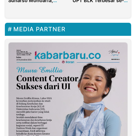
UPT BLK Terbesar se-
Suharso Monoarfa,
Madura di Bangkalan
Komasi Ancam Demo
Besar di Istana
MEDIA PARTNER