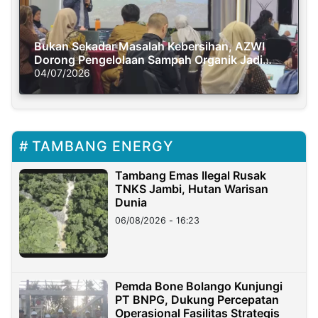
Bukan Sekadar Masalah Kebersihan, AZWI
Dorong Pengelolaan Sampah Organik Jadi
Solusi Krisis Iklim
04/07/2026
TAMBANG ENERGY
Tambang Emas Ilegal Rusak
TNKS Jambi, Hutan Warisan
Dunia
06/08/2026 - 16:23
Pemda Bone Bolango Kunjungi
PT BNPG, Dukung Percepatan
Operasional Fasilitas Strategis