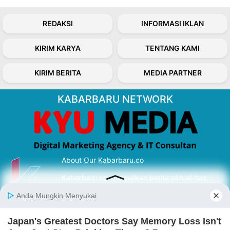
REDAKSI
INFORMASI IKLAN
KIRIM KARYA
TENTANG KAMI
KIRIM BERITA
MEDIA PARTNER
KABARBARU NETWORK
About Our Kabarbaru.co
Kabarbaru.co menyajikan berita aktual dan
inspiratif dari sudut pandang berbaik sangka
serta terverifikasi dari sumber yang tepat.
Follow Kabarbaru