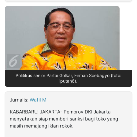
MULTIMEDIA
INDONESIA
Partner
Insight
Suara
Lens
Daily
Jalan
Idealita
Kita
Dinamikapost.com
Radar
Seedbacklink
NTB
Time
IDN
Jogja
Rakyat
News
Notice
Baru
Follow
Kabarbaru
Politikus senior Partai Golkar, Firman Soebagyo (foto:
liputan6)..
Jurnalis:
Wafil M
KABARBARU, JAKARTA- Pemprov DKI Jakarta
menyatakan siap memberi sanksi bagi toko yang
masih memajang iklan rokok.