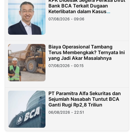
KPK Didesak Segera Periksa Dirut
Bank BCA Terkait Dugaan
Keterlibatan dalam Kasus
Hilangnya Dana Nasabah Rp2,58
07/08/2026 - 09:06
Miliar
Biaya Operasional Tambang
Terus Membengkak? Ternyata Ini
yang Jadi Akar Masalahnya
07/08/2026 - 00:15
PT Paramitra Alfa Sekuritas dan
Sejumlah Nasabah Tuntut BCA
Ganti Rugi Rp2,8 Triliun
06/08/2026 - 22:51