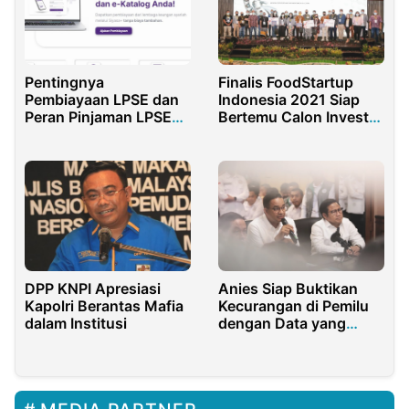
Finalis FoodStartup
Pentingnya
Indonesia 2021 Siap
Pembiayaan LPSE dan
Bertemu Calon Investor
Peran Pinjaman LPSE
Di Demoday
Pemerintah dalam
Pengembangan
Layanan Publik
Anies Siap Buktikan
DPP KNPI Apresiasi
Kecurangan di Pemilu
Kapolri Berantas Mafia
dengan Data yang
dalam Institusi
Akurat