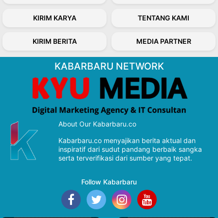
KIRIM KARYA
TENTANG KAMI
KIRIM BERITA
MEDIA PARTNER
KABARBARU NETWORK
About Our Kabarbaru.co
Kabarbaru.co menyajikan berita aktual dan
inspiratif dari sudut pandang berbaik sangka
serta terverifikasi dari sumber yang tepat.
Follow Kabarbaru