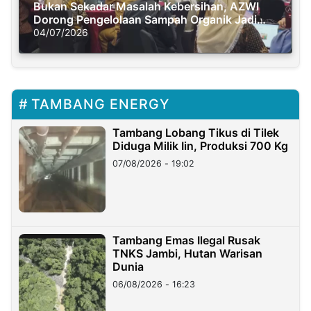
Bukan Sekadar Masalah Kebersihan, AZWI
Dorong Pengelolaan Sampah Organik Jadi
Solusi Krisis Iklim
04/07/2026
TAMBANG ENERGY
Tambang Lobang Tikus di Tilek
Diduga Milik Iin, Produksi 700 Kg
07/08/2026 - 19:02
Tambang Emas Ilegal Rusak
TNKS Jambi, Hutan Warisan
Dunia
06/08/2026 - 16:23