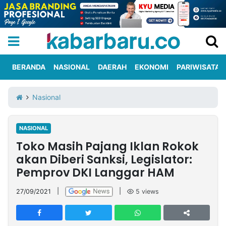
BERANDA
NASIONAL
DAERAH
EKONOMI
PARIWISATA
Informasi
KabarbaruTV
Kirim
Tentang
Nasional
Iklan
Berita
Kami
NASIONAL
Berita
Toko Masih Pajang Iklan Rokok
Nasional
International
Olahraga
Entertainment
Daerah
Pariwisata
Kuliner
Kolom
akan Diberi Sanksi, Legislator:
Pemprov DKI Langgar HAM
Network
27/09/2021
|
|
5
views
PT
TREETAN