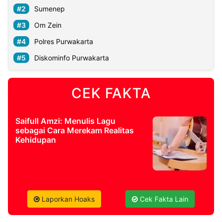
Sumenep
Om Zein
Polres Purwakarta
Diskominfo Purwakarta
CEK FAKTA
Saifull Amzi: Menulis Lagu
sebagai Cara Merekam Realitas
Kehidupan
Laporkan Hoaks
Cek Fakta Lain