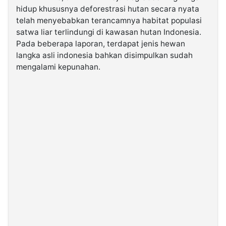
hidup khususnya deforestrasi hutan secara nyata
telah menyebabkan terancamnya habitat populasi
©
satwa liar terlindungi di kawasan hutan Indonesia.
Kabarbaru.co
-
Pada beberapa laporan, terdapat jenis hewan
2026
langka asli indonesia bahkan disimpulkan sudah
mengalami kepunahan.
PT.
Kabarbaru
Media
Holding