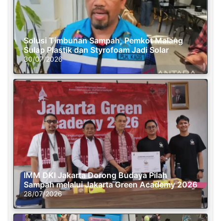
Solusi Timbunan Sampah, Pemkot Malang
Sulap Plastik dan Styrofoam Jadi Solar
30/07/2026
IMM DKI Jakarta Dorong Budaya Pilah
Sampah melalui Jakarta Green Academy 2026
28/07/2026