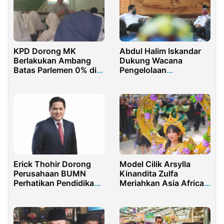
KPD Dorong MK
Abdul Halim Iskandar
Berlakukan Ambang
Dukung Wacana
Batas Parlemen 0% di
Pengelolaan
2024
Pembangunan Desa
Satu Pintu
Erick Thohir Dorong
Model Cilik Arsylla
Perusahaan BUMN
Kinandita Zulfa
Perhatikan Pendidikan
Meriahkan Asia Africa
Pesantren
Festival 2026