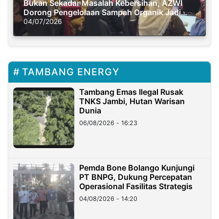
Bukan Sekadar Masalah Kebersihan, AZWI
Dorong Pengelolaan Sampah Organik Jadi
Solusi Krisis Iklim
04/07/2026
TAMBANG ENERGY
Tambang Emas Ilegal Rusak
TNKS Jambi, Hutan Warisan
Dunia
06/08/2026 - 16:23
Pemda Bone Bolango Kunjungi
PT BNPG, Dukung Percepatan
Operasional Fasilitas Strategis
04/08/2026 - 14:20