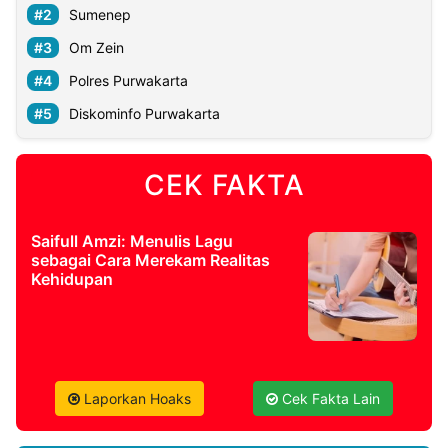
Sumenep
Om Zein
Polres Purwakarta
Diskominfo Purwakarta
CEK FAKTA
Saifull Amzi: Menulis Lagu
sebagai Cara Merekam Realitas
Kehidupan
Laporkan Hoaks
Cek Fakta Lain