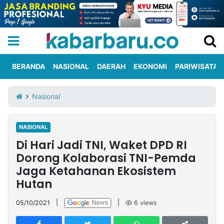
BERANDA
NASIONAL
DAERAH
EKONOMI
PARIWISATA
Informasi
KabarbaruTV
Kirim
Tentang
Nasional
Iklan
Berita
Kami
NASIONAL
Berita
Di Hari Jadi TNI, Waket DPD RI
Nasional
International
Olahraga
Entertainment
Daerah
Pariwisata
Kuliner
Kolom
Dorong Kolaborasi TNI-Pemda
Jaga Ketahanan Ekosistem
Hutan
Network
05/10/2021
|
|
6
views
PT
TREETAN