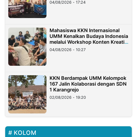
Migran Indonesia di Taiwan
04/08/2026 - 17:24
Mahasiswa KKN Internasional
UMM Kenalkan Budaya Indonesia
melalui Workshop Konten Kreatif
di Taiwan
04/08/2026 - 10:27
KKN Berdampak UMM Kelompok
167 Jalin Kolaborasi dengan SDN
1 Karangrejo
02/08/2026 - 19:20
KOLOM