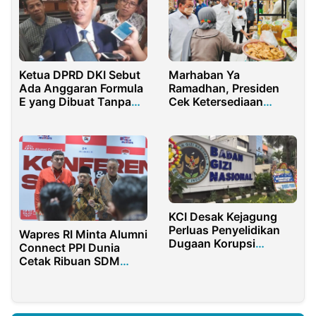
Ketua DPRD DKI Sebut
Marhaban Ya
Ada Anggaran Formula
Ramadhan, Presiden
E yang Dibuat Tanpa
Cek Ketersediaan
Konfirmasi
Bahan Pokok di
Sejumlah Pasar
KCI Desak Kejagung
Perluas Penyelidikan
Wapres RI Minta Alumni
Dugaan Korupsi
Connect PPI Dunia
Program MBG hingga
Cetak Ribuan SDM
Audit Mitra BGN
Unggul