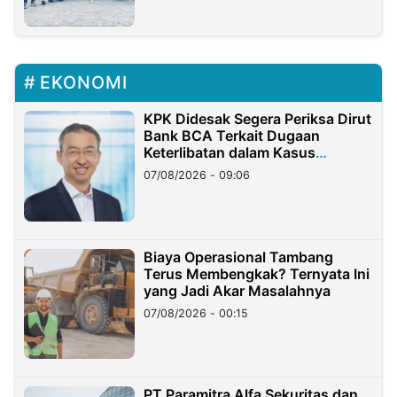
EKONOMI
KPK Didesak Segera Periksa Dirut
Bank BCA Terkait Dugaan
Keterlibatan dalam Kasus
Hilangnya Dana Nasabah Rp2,58
07/08/2026 - 09:06
Miliar
Biaya Operasional Tambang
Terus Membengkak? Ternyata Ini
yang Jadi Akar Masalahnya
07/08/2026 - 00:15
PT Paramitra Alfa Sekuritas dan