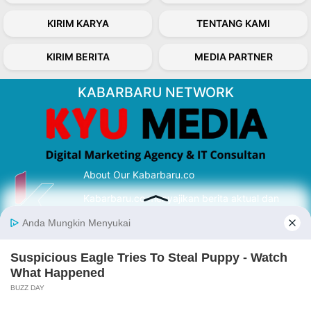
KIRIM KARYA
TENTANG KAMI
KIRIM BERITA
MEDIA PARTNER
KABARBARU NETWORK
About Our Kabarbaru.co
Kabarbaru.co menyajikan berita aktual dan
inspiratif dari sudut pandang berbaik sangka
serta terverifikasi dari sumber yang tepat.
Follow Kabarbaru