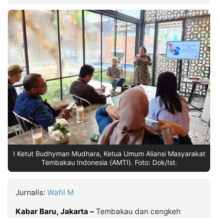
MULTIMEDIA
INDONESIA
Partner
Insight
Suara
Lens
Daily
Jalan
Idealita
Kita
Dinamikapost.com
Radar
Seedbacklink
NTB
Time
IDN
Jogja
Rakyat
News
Notice
Baru
Follow
Kabarbaru
I Ketut Budhyman Mudhara, Ketua Umum Aliansi Masyarakat
Tembakau Indonesia (AMTI). Foto: Dok/Ist.
Jurnalis:
Wafil M
Kabar Baru, Jakarta –
Tembakau dan cengkeh