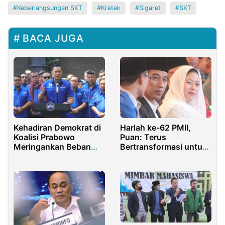
Keberlangsungan SKT
Kretek
Sigaret
SKT
BACA JUGA
Kehadiran Demokrat di
Harlah ke-62 PMII,
Koalisi Prabowo
Puan: Terus
Meringankan Beban
Bertransformasi untuk
Partai Pengusung
Membangun
Peradaban