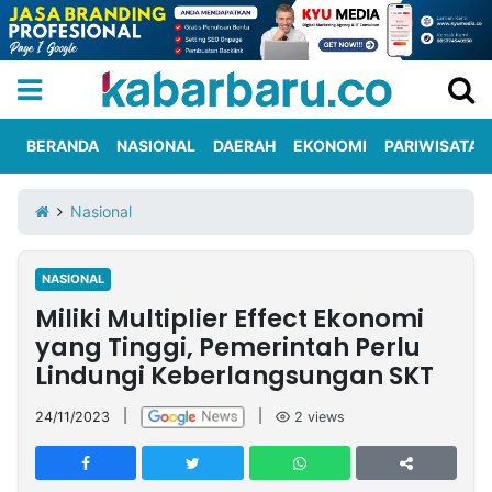
BERANDA
NASIONAL
DAERAH
EKONOMI
PARIWISATA
Informasi
KabarbaruTV
Kirim
Tentang
Nasional
Iklan
Berita
Kami
NASIONAL
Berita
Miliki Multiplier Effect Ekonomi
Nasional
International
Olahraga
Entertainment
Daerah
Pariwisata
Kuliner
Kolom
yang Tinggi, Pemerintah Perlu
Lindungi Keberlangsungan SKT
Network
24/11/2023
|
|
2
views
PT
TREETAN