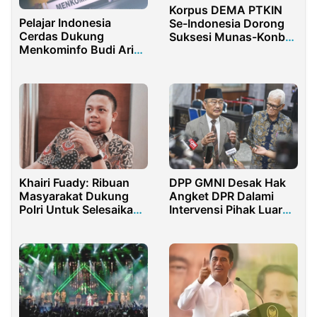
Korpus DEMA PTKIN
Pelajar Indonesia
Se-Indonesia Dorong
Cerdas Dukung
Suksesi Munas-Konbes
Menkominfo Budi Arie
NU 2021
Berantas Judi Online
Khairi Fuady: Ribuan
DPP GMNI Desak Hak
Masyarakat Dukung
Angket DPR Dalami
Polri Untuk Selesaikan
Intervensi Pihak Luar
Polemik Al-Zaytun
Atas MK