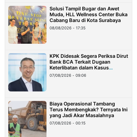
Solusi Tampil Bugar dan Awet
Muda, HLL Wellness Center Buka
Cabang Baru di Kota Surabaya
08/08/2026 - 17:35
KPK Didesak Segera Periksa Dirut
Bank BCA Terkait Dugaan
Keterlibatan dalam Kasus
Hilangnya Dana Nasabah Rp2,58
07/08/2026 - 09:06
Miliar
Biaya Operasional Tambang
Terus Membengkak? Ternyata Ini
yang Jadi Akar Masalahnya
07/08/2026 - 00:15