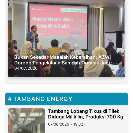
Bukan Sekadar Masalah Kebersihan, AZWI
Dorong Pengelolaan Sampah Organik Jadi
Solusi Krisis Iklim
04/07/2026
TAMBANG ENERGY
Tambang Lobang Tikus di Tilek
Diduga Milik Iin, Produksi 700 Kg
07/08/2026 - 19:02