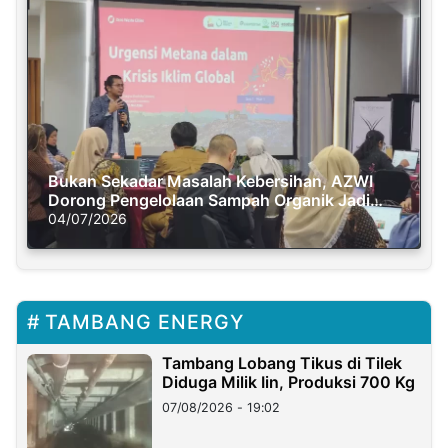
Bukan Sekadar Masalah Kebersihan, AZWI
Dorong Pengelolaan Sampah Organik Jadi
Solusi Krisis Iklim
04/07/2026
TAMBANG ENERGY
Tambang Lobang Tikus di Tilek
Diduga Milik Iin, Produksi 700 Kg
07/08/2026 - 19:02