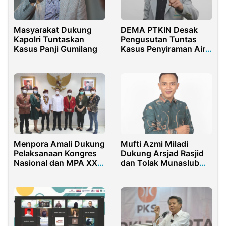
Masyarakat Dukung
DEMA PTKIN Desak
Kapolri Tuntaskan
Pengusutan Tuntas
Kasus Panji Gumilang
Kasus Penyiraman Air
Keras Andre Yunus
Menpora Amali Dukung
Mufti Azmi Miladi
Pelaksanaan Kongres
Dukung Arsjad Rasjid
Nasional dan MPA XXXI
dan Tolak Munaslub
PP PMKRI
Versi Anindya Bakrie