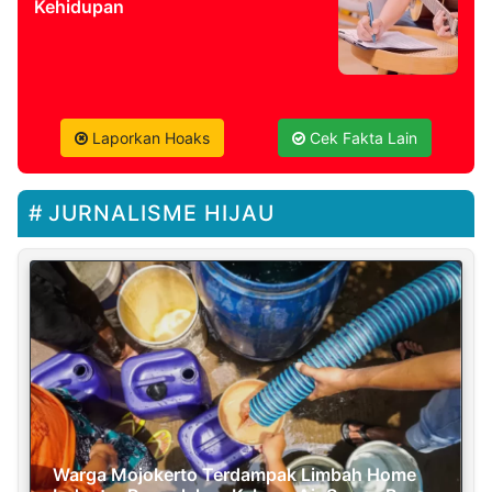
Kehidupan
Laporkan Hoaks
Cek Fakta Lain
JURNALISME HIJAU
Warga Mojokerto Terdampak Limbah Home