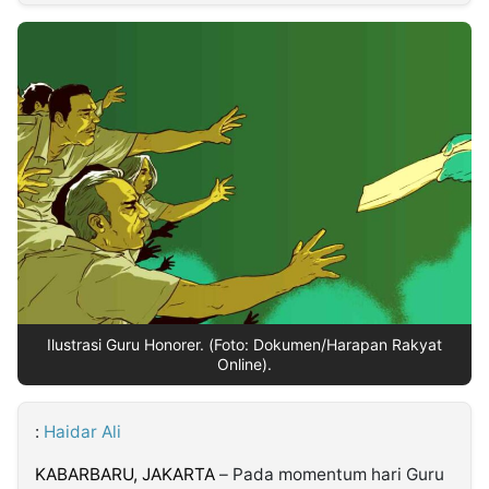
MULTIMEDIA
INDONESIA
Partner
Insight
Suara
Lens
Daily
Jalan
Idealita
Kita
Dinamikapost.com
Radar
Seedbacklink
NTB
Time
IDN
Jogja
Rakyat
News
Notice
Baru
Follow
Kabarbaru
Ilustrasi Guru Honorer. (Foto: Dokumen/Harapan Rakyat
Online).
:
Haidar Ali
KABARBARU,
JAKARTA
– Pada momentum hari Guru