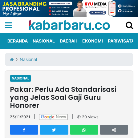
BERANDA
NASIONAL
DAERAH
EKONOMI
PARIWISATA
Informasi
KabarbaruTV
Kirim
Tentang
Nasional
Iklan
Berita
Kami
NASIONAL
Berita
Pakar: Perlu Ada Standarisasi
Nasional
International
Olahraga
Entertainment
Daerah
Pariwisata
Kuliner
Kolom
yang Jelas Soal Gaji Guru
Honorer
Network
25/11/2021
|
|
20
views
PT
TREETAN