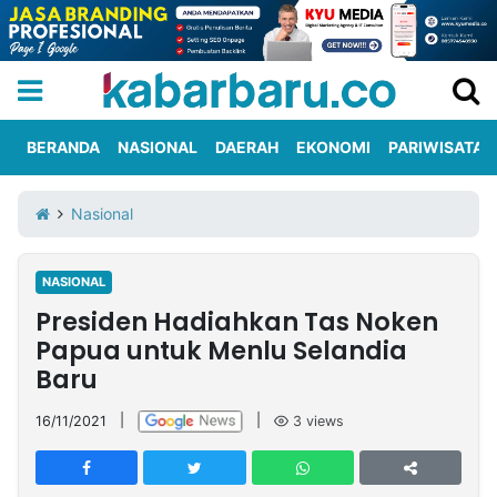
BERANDA
NASIONAL
DAERAH
EKONOMI
PARIWISATA
Informasi
KabarbaruTV
Kirim
Tentang
Nasional
Iklan
Berita
Kami
NASIONAL
Berita
Presiden Hadiahkan Tas Noken
Nasional
International
Olahraga
Entertainment
Daerah
Pariwisata
Kuliner
Kolom
Papua untuk Menlu Selandia
Baru
Network
16/11/2021
|
|
3
views
PT
TREETAN