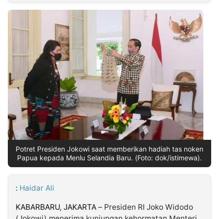
MULTIMEDIA
INDONESIA
Partner
Insight
Suara
Lens
Daily
Jalan
Idealita
Kita
Dinamikapost.com
Radar
Seedbacklink
NTB
Time
IDN
Jogja
Rakyat
News
Notice
Baru
Follow
Kabarbaru
Potret Presiden Jokowi saat memberikan hadiah tas noken
Papua kepada Menlu Selandia Baru. (Foto: dok/istimewa).
:
Haidar Ali
KABARBARU
,
JAKARTA
– Presiden RI Joko Widodo
(Jokowi) menerima kunjungan kehormatan Menteri