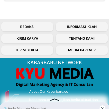
REDAKSI
INFORMASI IKLAN
KIRIM KARYA
TENTANG KAMI
KIRIM BERITA
MEDIA PARTNER
KABARBARU NETWORK
About Our Kabarbaru.co
Kabarbaru.co menyajikan berita aktual dan
inspiratif dari sudut pandang berbaik sangka
serta terverifikasi dari sumber yang tepat.