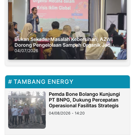
Bukan Sekadar Masalah Kebersihan, AZWI
Dorong Pengelolaan Sampah Organik Jadi
Solusi Krisis Iklim
04/07/2026
TAMBANG ENERGY
Pemda Bone Bolango Kunjungi
PT BNPG, Dukung Percepatan
Operasional Fasilitas Strategis
04/08/2026 - 14:20