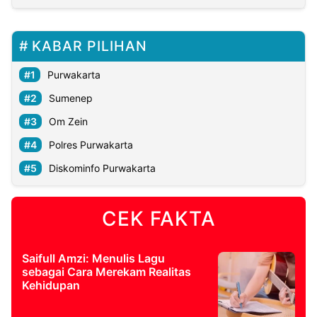
KABAR PILIHAN
Purwakarta
Sumenep
Om Zein
Polres Purwakarta
Diskominfo Purwakarta
CEK FAKTA
Saifull Amzi: Menulis Lagu
sebagai Cara Merekam Realitas
Kehidupan