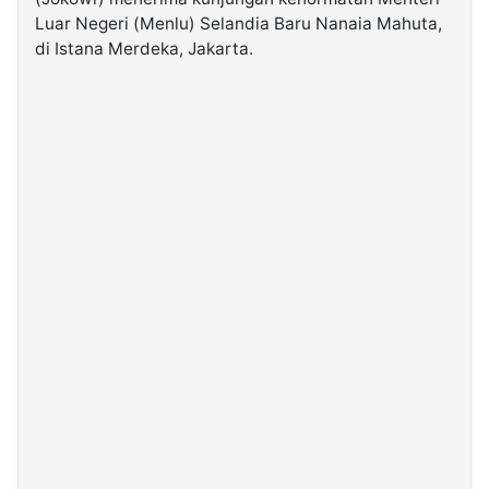
Luar Negeri (Menlu) Selandia Baru Nanaia Mahuta,
di Istana Merdeka, Jakarta.
©
Kabarbaru.co
-
2026
PT.
Kabarbaru
Media
Holding