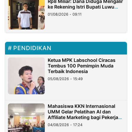
Rp8 Miliar: Dana Diduga Mengalir
ke Rekening Istri Bupati Luwu
Timur
01/08/2026 - 09:11
PENDIDIKAN
Ketua MPK Labschool Ciracas
Tembus 100 Pemimpin Muda
Terbaik Indonesia
05/08/2026 - 15:49
Mahasiswa KKN Internasional
UMM Gelar Pelatihan AI dan
Affiliate Marketing bagi Pekerja
Migran Indonesia di Taiwan
04/08/2026 - 17:24