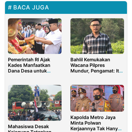
BACA JUGA
Pemerintah RI Ajak
Bahlil Kemukakan
Kades Manfaatkan
Wacana Pilpres
Dana Desa untuk
Mundur, Pengamat: Itu
Ketahanan Pangan
Ide Bahlul!
Kapolda Metro Jaya
Minta Polwan
Mahasiswa Desak
Kerjaannya Tak Hanya
Kejagung Tetapkan