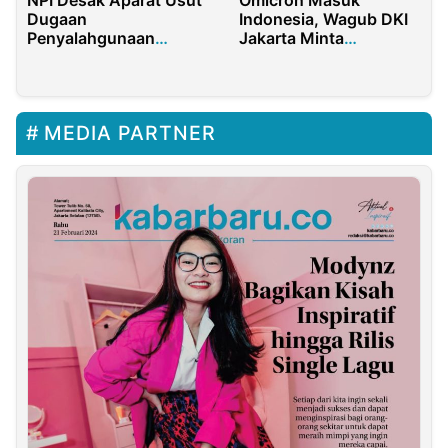
NPI Desak Aparat Usut
Omicron Masuk
Dugaan
Indonesia, Wagub DKI
Penyalahgunaan
Jakarta Minta
Fasilitas Bandara
Masyarakat Disiplin
Kualanamu Oleh Warga
Karantina
Sipil
MEDIA PARTNER